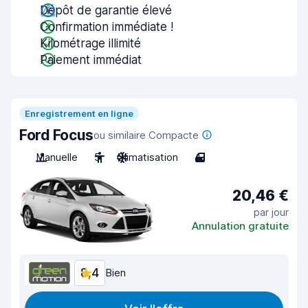
Dépôt de garantie élevé
Confirmation immédiate !
Kilométrage illimité
Paiement immédiat
Enregistrement en ligne
Ford Focus
ou similaire Compacte
Manuelle
5
Climatisation
4
20,46 €
par jour
Annulation gratuite
8,4
Bien