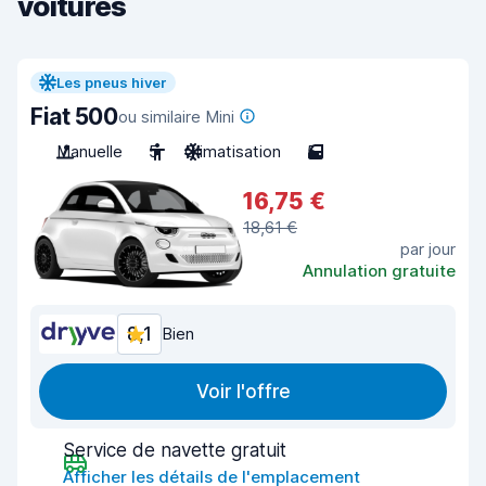
voitures
Les pneus hiver
Fiat 500
ou similaire Mini
Manuelle
5
Climatisation
5
16,75 €
18,61 €
par jour
Annulation gratuite
8,1
Bien
Voir l'offre
Service de navette gratuit
Afficher les détails de l'emplacement