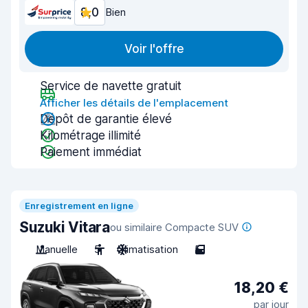
8,0
Bien
Voir l'offre
Service de navette gratuit
Afficher les détails de l'emplacement
Dépôt de garantie élevé
Kilométrage illimité
Paiement immédiat
Enregistrement en ligne
Suzuki Vitara
ou similaire Compacte SUV
Manuelle
5
Climatisation
5
18,20 €
par jour