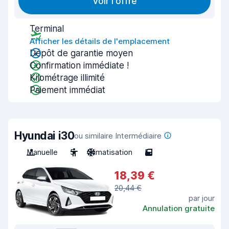
Voir l'offre
Terminal
Afficher les détails de l'emplacement
Dépôt de garantie moyen
Confirmation immédiate !
Kilométrage illimité
Paiement immédiat
Hyundai i30
ou similaire Intermédiaire
Manuelle
5
Climatisation
5
18,39 €
20,44 €
par jour
Annulation gratuite