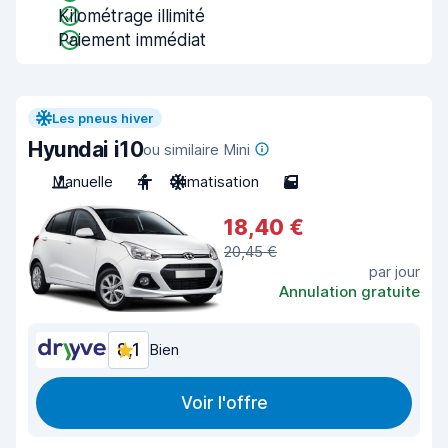
Kilométrage illimité
Paiement immédiat
Les pneus hiver
Hyundai i10
ou similaire Mini
Manuelle
4
Climatisation
5
18,40 €
20,45 €
par jour
Annulation gratuite
8,1
Bien
Voir l'offre