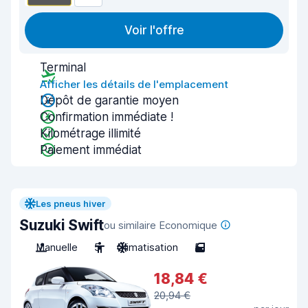
Voir l'offre
Terminal
Afficher les détails de l'emplacement
Dépôt de garantie moyen
Confirmation immédiate !
Kilométrage illimité
Paiement immédiat
Les pneus hiver
Suzuki Swift
ou similaire Economique
Manuelle
5
Climatisation
5
18,84 €
20,94 €