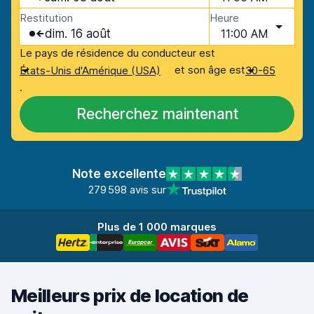
Restitution
Heure
dim. 16 août
11:00 AM
Le pays de résidence du conducteur est
et son âge est
États-Unis d'Amérique (USA)
30-65
.
Recherchez maintenant
Note excellente
279 598 avis sur
Plus de 1 000 marques
Meilleurs prix de location de