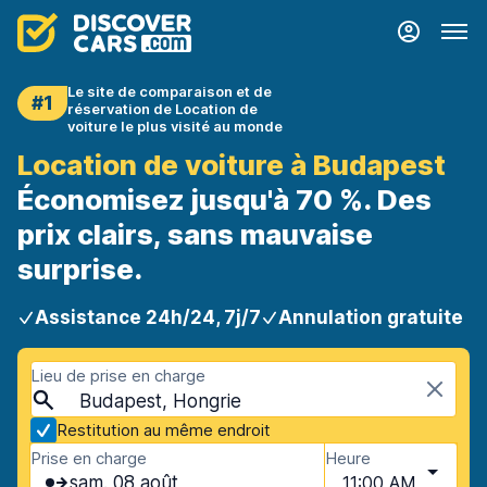
Le site de comparaison et de
#1
réservation de Location de
voiture le plus visité au monde
Location de voiture à Budapest
Économisez jusqu'à 70 %. Des
prix clairs, sans mauvaise
surprise.
Assistance 24h/24, 7j/7
Annulation gratuite
Lieu de prise en charge
Budapest, Hongrie
Restitution au même endroit
Prise en charge
Heure
sam. 08 août
11:00 AM