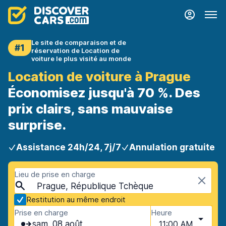
Le site de comparaison et de
#1
réservation de Location de
voiture le plus visité au monde
Location de voiture à Prague
Économisez jusqu'à 70 %. Des
prix clairs, sans mauvaise
surprise.
Assistance 24h/24, 7j/7
Annulation gratuite
Lieu de prise en charge
Prague, République Tchèque
Restitution au même endroit
Prise en charge
Heure
sam. 08 août
11:00 AM