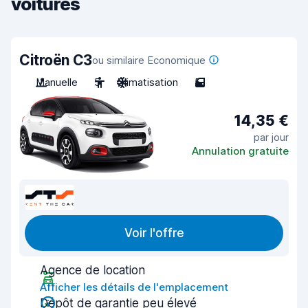
voitures
Citroën C3
ou similaire Economique
Manuelle
5
Climatisation
5
14,35 €
par jour
Annulation gratuite
Voir l'offre
Agence de location
Afficher les détails de l'emplacement
Dépôt de garantie peu élevé