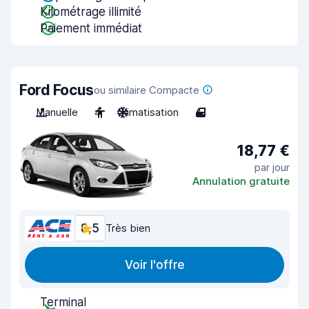
Kilométrage illimité
Paiement immédiat
Ford Focus
ou similaire Compacte
Manuelle
4
Climatisation
4
18,77 €
par jour
Annulation gratuite
8,5
Très bien
Voir l'offre
Terminal