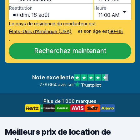
Restitution
Heure
dim. 16 août
11:00 AM
Le pays de résidence du conducteur est
et son âge est
États-Unis d'Amérique (USA)
30-65
.
Recherchez maintenant
Note excellente
279 664 avis sur
Plus de 1 000 marques
Meilleurs prix de location de