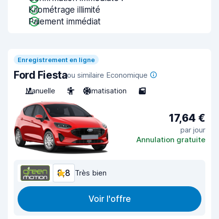
Kilométrage illimité
Paiement immédiat
Enregistrement en ligne
Ford Fiesta
ou similaire Economique
Manuelle
5
Climatisation
5
17,64 €
par jour
Annulation gratuite
8,8
Très bien
Voir l'offre