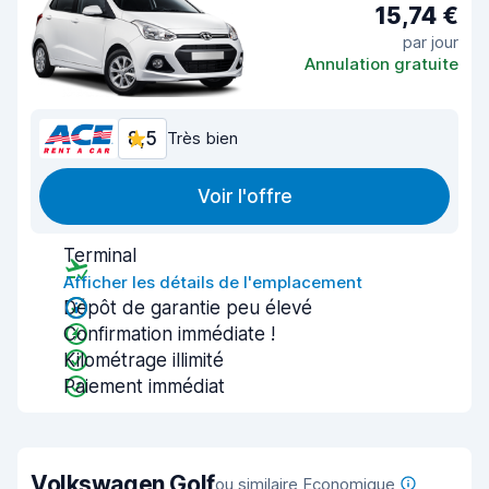
15,74 €
par jour
Annulation gratuite
8,5
Très bien
Voir l'offre
Terminal
Afficher les détails de l'emplacement
Dépôt de garantie peu élevé
Confirmation immédiate !
Kilométrage illimité
Paiement immédiat
Volkswagen Golf
ou similaire Economique