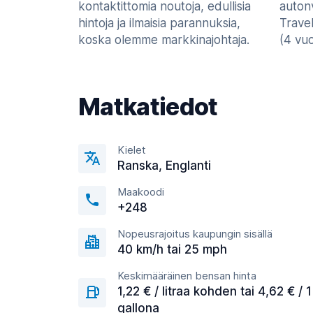
kontaktittomia noutoja, edullisia
auton
hintoja ja ilmaisia parannuksia,
Trave
koska olemme markkinajohtaja.
(4 vu
Matkatiedot
Kielet
Ranska, Englanti
Maakoodi
+248
Nopeusrajoitus kaupungin sisällä
40 km/h tai 25 mph
Keskimääräinen bensan hinta
1,22 € / litraa kohden tai 4,62 € / 1
gallona