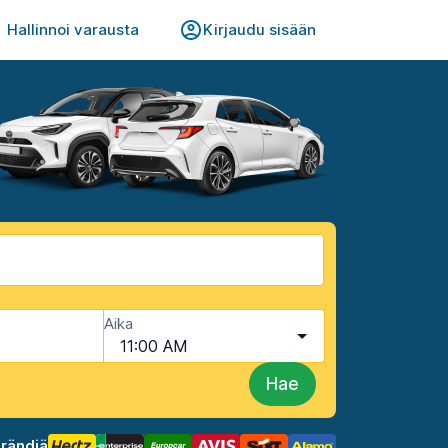
Hallinnoi varausta
Kirjaudu sisään
Aika
11:00 AM
Hae
brändiä