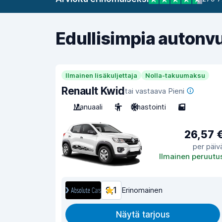
Edullisimpia autonv
Ilmainen lisäkuljettaja
Nolla-takuumaksu
Renault Kwid
tai vastaava Pieni
Manuaali
5
Ilmastointi
5
26,57 
per päiv
Ilmainen peruutu
9,1
Erinomainen
Näytä tarjous