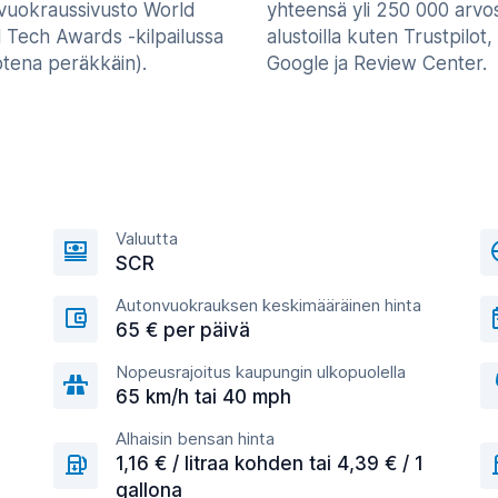
vuokraussivusto World
yhteensä yli 250 000 arvo
l Tech Awards -kilpailussa
alustoilla kuten Trustpilot,
otena peräkkäin).
Google ja Review Center.
Valuutta
SCR
Autonvuokrauksen keskimääräinen hinta
65 € per päivä
Nopeusrajoitus kaupungin ulkopuolella
65 km/h tai 40 mph
Alhaisin bensan hinta
1,16 € / litraa kohden tai 4,39 € / 1
gallona