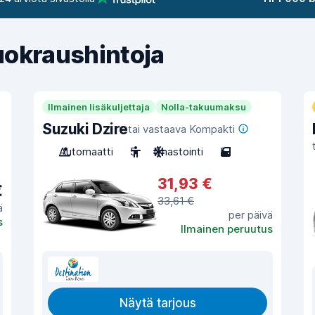
uokraushintoja
Ilmainen lisäkuljettaja
Nolla-takuumaksu
Suzuki Dzire
tai vastaava Kompakti
Automaatti
5
Ilmastointi
5
31,93 €
€
33,61 €
ä
per päivä
s
Ilmainen peruutus
Näytä tarjous