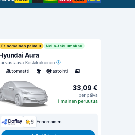
Erinomainen palvelu
Nolla-takuumaksu
Hyundai Aura
tai vastaava Keskikokoinen
Automaatti
5
Ilmastointi
5
33,09 €
per päivä
Ilmainen peruutus
9,6
Erinomainen