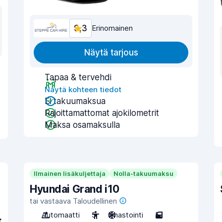
9,3
Erinomainen
Näytä tarjous
Tapaa & tervehdi
Näytä kohteen tiedot
Ei takuumaksua
Rajoittamattomat ajokilometrit
Maksa osamaksulla
Ilmainen lisäkuljettaja
Nolla-takuumaksu
Hyundai Grand i10
tai vastaava Taloudellinen
Automaatti
5
Ilmastointi
5