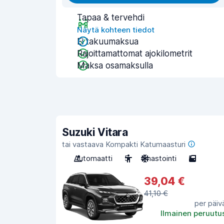
Tapaa & tervehdi
Näytä kohteen tiedot
Ei takuumaksua
Rajoittamattomat ajokilometrit
Maksa osamaksulla
Suzuki Vitara
tai vastaava Kompakti Katumaasturi
Automaatti
5
Ilmastointi
5
39,04 €
41,10 €
per päiv
Ilmainen peruutu