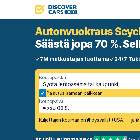
Autonvuokraus Seych
Säästä jopa 70 %. Selk
7M matkustajan luottama
24/7 Tuki
Noutopaikka
Palautus samaan paikkaan
Noutopäivä
su 09.8.
Kuljettajan kotimaa on
ja i
Yhdysvallat (USA)
Arvioitu erinomaiseksi
279 7