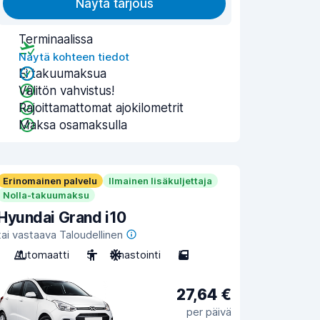
Näytä tarjous
Terminaalissa
Näytä kohteen tiedot
Ei takuumaksua
Välitön vahvistus!
Rajoittamattomat ajokilometrit
Maksa osamaksulla
Erinomainen palvelu
Ilmainen lisäkuljettaja
Nolla-takuumaksu
Hyundai Grand i10
tai vastaava Taloudellinen
Automaatti
5
Ilmastointi
5
27,64 €
per päivä