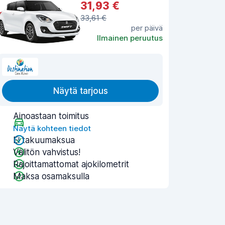
31,93 €
33,61 €
per päivä
Ilmainen peruutus
Näytä tarjous
Ainoastaan toimitus
Näytä kohteen tiedot
Ei takuumaksua
Välitön vahvistus!
Rajoittamattomat ajokilometrit
Maksa osamaksulla