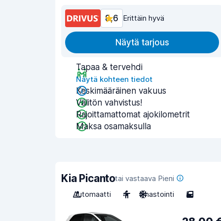
8,6
Erittäin hyvä
Näytä tarjous
Tapaa & tervehdi
Näytä kohteen tiedot
Keskimääräinen vakuus
Välitön vahvistus!
Rajoittamattomat ajokilometrit
Maksa osamaksulla
Kia Picanto
tai vastaava Pieni
Automaatti
4
Ilmastointi
5