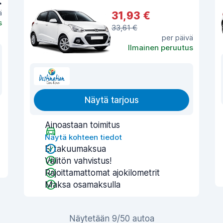
€
ä
31,93 €
s
33,61 €
per päivä
Ilmainen peruutus
Näytä tarjous
Ainoastaan toimitus
Näytä kohteen tiedot
Ei takuumaksua
Välitön vahvistus!
Rajoittamattomat ajokilometrit
Maksa osamaksulla
Näytetään 9/50 autoa