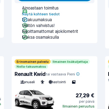
Ainoastaan toimitus
Näytä kohteen tiedot
Ei takuumaksua
Välitön vahvistus!
Rajoittamattomat ajokilometrit
Maksa osamaksulla
Erinomainen palvelu
Ilmainen lisäkuljettaja
Nolla-takuumaksu
Renault Kwid
tai vastaava Pieni
Manuaali
5
Ilmastointi
5
27,29 €
ä
per päivä
s
Ilmainen peruutus