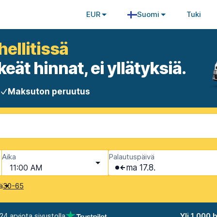
EUR
Suomi
Tuki
ellitissä
eät hinnat, ei yllätyksiä.
Maksuton peruutus
Aika
Palautuspäivä
11:00 AM
ma 17.8.
kä
30-65
24 arviota sivustolla
Yli 1 000 