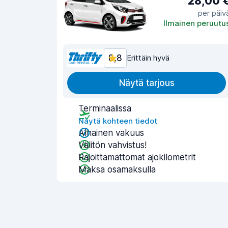
28,00 
per päiv
Ilmainen peruutu
8,8
Erittäin hyvä
Näytä tarjous
Terminaalissa
Näytä kohteen tiedot
Alhainen vakuus
Välitön vahvistus!
Rajoittamattomat ajokilometrit
Maksa osamaksulla