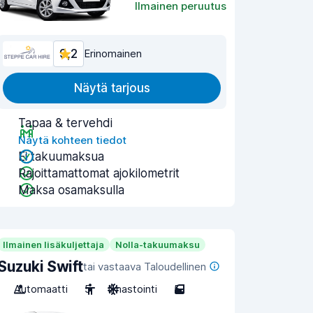
Ilmainen peruutus
9,2
Erinomainen
Näytä tarjous
Tapaa & tervehdi
Näytä kohteen tiedot
Ei takuumaksua
Rajoittamattomat ajokilometrit
Maksa osamaksulla
Ilmainen lisäkuljettaja
Nolla-takuumaksu
Suzuki Swift
tai vastaava Taloudellinen
Automaatti
5
Ilmastointi
5