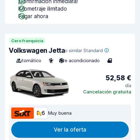
¡Confirmación inmediata!
Kilometraje ilimitado
Pagar ahora
Cero franquicia
Volkswagen Jetta
o similar Standard
Automático
5
Aire acondicionado
4
52,58 €
día
Cancelación gratuita
8,6
Muy buena
Ver la oferta