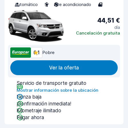
Automático
5
Aire acondicionado
4
44,51 €
día
Cancelación gratuita
6,1
Pobre
Ver la oferta
Servicio de transporte gratuito
Mostrar información sobre la ubicación
Fianza baja
¡Confirmación inmediata!
Kilometraje ilimitado
Pagar ahora