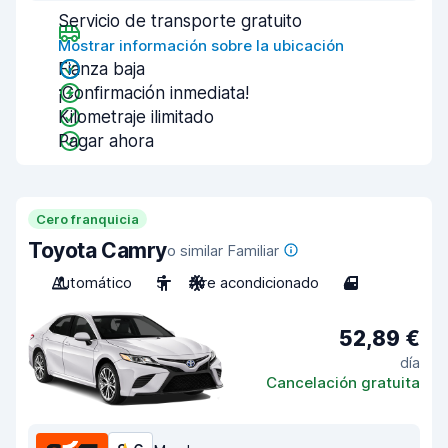
Servicio de transporte gratuito
Mostrar información sobre la ubicación
Fianza baja
¡Confirmación inmediata!
Kilometraje ilimitado
Pagar ahora
Cero franquicia
Toyota Camry
o similar Familiar
Automático
5
Aire acondicionado
4
52,89 €
día
Cancelación gratuita