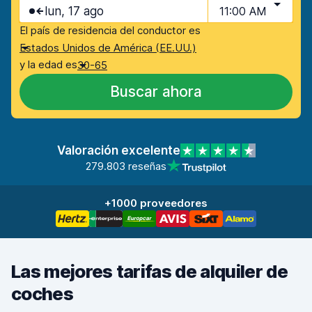
lun, 17 ago
11:00 AM
El país de residencia del conductor es
Estados Unidos de América (EE.UU.)
y la edad es
30-65
Buscar ahora
Valoración excelente
279.803 reseñas
+1000 proveedores
Las mejores tarifas de alquiler de
coches