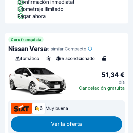
¡Confirmación inmediata!
Kilometraje ilimitado
Pagar ahora
Cero franquicia
Nissan Versa
o similar Compacto
Automático
5
Aire acondicionado
4
51,34 €
día
Cancelación gratuita
8,6
Muy buena
Ver la oferta