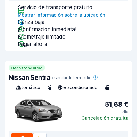
Servicio de transporte gratuito
Mostrar información sobre la ubicación
Fianza baja
¡Confirmación inmediata!
Kilometraje ilimitado
Pagar ahora
Cero franquicia
Nissan Sentra
o similar Intermedio
Automático
5
Aire acondicionado
4
51,68 €
día
Cancelación gratuita