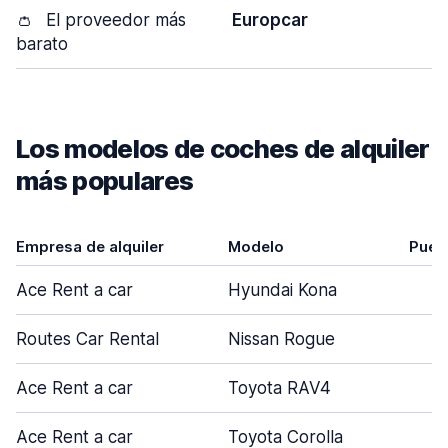
👛
El proveedor más
Europcar
barato
Los modelos de coches de alquiler
más populares
Empresa de alquiler
Modelo
Puer
Ace Rent a car
Hyundai Kona
4
Routes Car Rental
Nissan Rogue
5
Ace Rent a car
Toyota RAV4
5
Ace Rent a car
Toyota Corolla
4