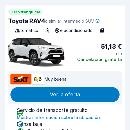
Cero franquicia
Toyota RAV4
o similar Intermedio SUV
Automático
5
Aire acondicionado
4
51,13 €
día
Cancelación gratuita
8,6
Muy buena
Ver la oferta
Servicio de transporte gratuito
Mostrar información sobre la ubicación
Fianza baja