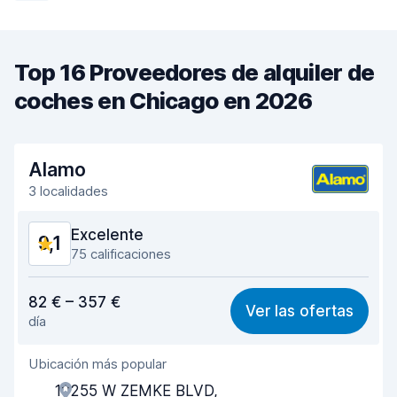
Top 16 Proveedores de alquiler de
coches en Chicago en 2026
Alamo
3 localidades
Excelente
9,1
75 calificaciones
Relación calidad-precio
8,6
82 € – 357 €
Ver las ofertas
día
Fácil de encontrar
9,2
Ubicación más popular
Amabilidad del agente
9,4
10255 W ZEMKE BLVD,