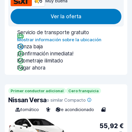
8,6
Muy buena
Ver la oferta
Servicio de transporte gratuito
Mostrar información sobre la ubicación
Fianza baja
¡Confirmación inmediata!
Kilometraje ilimitado
Pagar ahora
Primer conductor adicional
Cero franquicia
Nissan Versa
o similar Compacto
Automático
5
Aire acondicionado
4
55,92 €