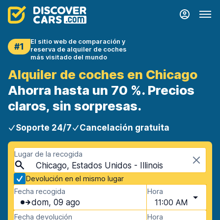
El sitio web de comparación y
#1
reserva de alquiler de coches
más visitado del mundo
Alquiler de coches en Chicago
Ahorra hasta un 70 %. Precios
claros, sin sorpresas.
Soporte 24/7
Cancelación gratuita
Lugar de la recogida
Chicago, Estados Unidos - Illinois
Devolución en el mismo lugar
Fecha recogida
Hora
dom, 09 ago
11:00 AM
Fecha devolución
Hora