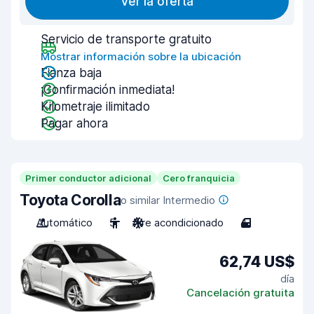
Ver la oferta
Servicio de transporte gratuito
Mostrar información sobre la ubicación
Fianza baja
¡Confirmación inmediata!
Kilometraje ilimitado
Pagar ahora
Primer conductor adicional
Cero franquicia
Toyota Corolla
o similar Intermedio
Automático
5
Aire acondicionado
4
62,74 US$
día
Cancelación gratuita