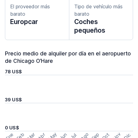
El proveedor más
Tipo de vehículo más
barato
barato
Europcar
Coches
pequeños
Precio medio de alquiler por día en el aeropuerto
de Chicago O’Hare
78 US$
39 US$
0 US$
May
Ago
Nov
Feb
Sep
Ene
Mar
Abr
Oct
Jun
Dic
Jul