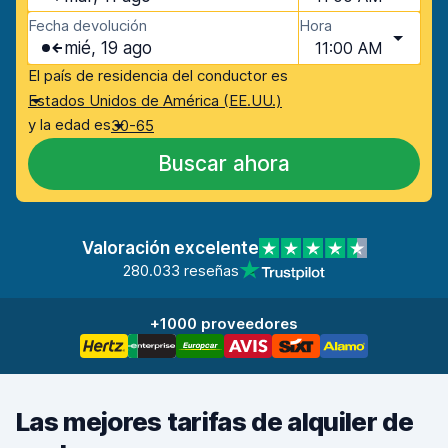
Fecha devolución
Hora
mié, 19 ago
11:00 AM
El país de residencia del conductor es
Estados Unidos de América (EE.UU.)
y la edad es
30-65
Buscar ahora
Valoración excelente
280.033 reseñas
+1000 proveedores
Las mejores tarifas de alquiler de