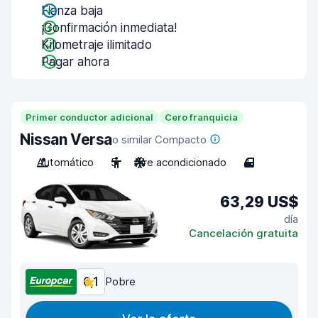
Fianza baja
¡Confirmación inmediata!
Kilometraje ilimitado
Pagar ahora
Primer conductor adicional
Cero franquicia
Nissan Versa
o similar Compacto
Automático
5
Aire acondicionado
4
63,29 US$
día
Cancelación gratuita
6,1
Pobre