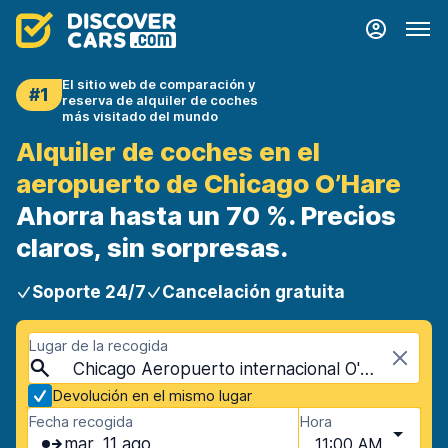
El sitio web de comparación y
#1
reserva de alquiler de coches
más visitado del mundo
Alquiler de coches en el
aeropuerto de Chicago O’Hare
Ahorra hasta un 70 %. Precios
claros, sin sorpresas.
Soporte 24/7
Cancelación gratuita
Lugar de la recogida
Chicago Aeropuerto internacional O'Hare (ORD), Chicago, Estados Unidos - Illinois
Devolución en el mismo lugar
Fecha recogida
Hora
mar, 11 ago
11:00 AM