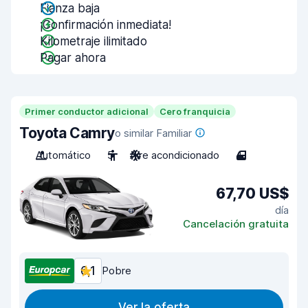
Fianza baja
¡Confirmación inmediata!
Kilometraje ilimitado
Pagar ahora
Primer conductor adicional
Cero franquicia
Toyota Camry
o similar Familiar
Automático
5
Aire acondicionado
4
67,70 US$
día
Cancelación gratuita
6,1
Pobre
Ver la oferta