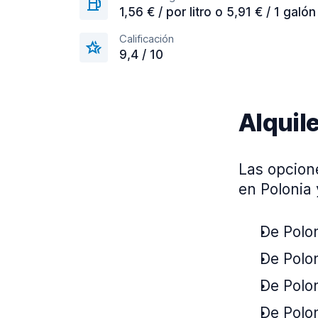
1,56 € / por litro o 5,91 € / 1 galón
Calificación
9,4 / 10
Alquil
Las opcion
en Polonia 
De Polon
De Polon
De Polon
De Polon