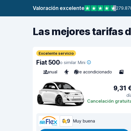
Valoración excelente
279.87
Las mejores tarifas 
Excelente servicio
Fiat 500
o similar Mini
Manual
4
Aire acondicionado
3
9,31 
dí
Cancelación gratuit
8,9
Muy buena