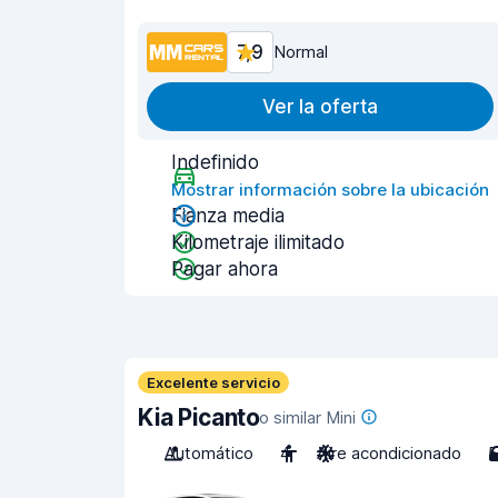
7,9
Normal
Ver la oferta
Indefinido
Mostrar información sobre la ubicación
Fianza media
Kilometraje ilimitado
Pagar ahora
Excelente servicio
Kia Picanto
o similar Mini
Automático
4
Aire acondicionado
5