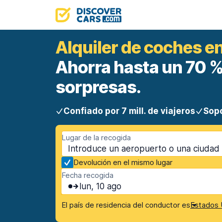
Alquiler de coches e
Ahorra hasta un 70 %.
sorpresas.
Confiado por 7 mill. de viajeros
Sopo
Lugar de la recogida
Devolución en el mismo lugar
Fecha recogida
lun, 10 ago
El país de residencia del conductor es
Estados 