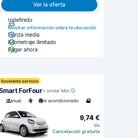
Ver la oferta
Indefinido
Mostrar información sobre la ubicación
Fianza media
Kilometraje ilimitado
Pagar ahora
Excelente servicio
Smart ForFour
o similar Mini
Manual
4
Aire acondicionado
4
9,74 €
día
Cancelación gratuita