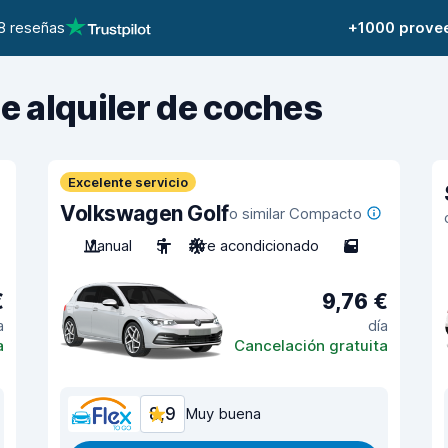
8 reseñas
+1000 prove
de alquiler de coches
Excelente servicio
Volkswagen Golf
o similar Compacto
Manual
5
Aire acondicionado
5
€
9,76 €
a
día
a
Cancelación gratuita
8,9
Muy buena