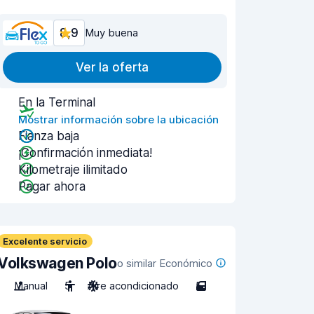
8,9
Muy buena
Ver la oferta
En la Terminal
Mostrar información sobre la ubicación
Fianza baja
¡Confirmación inmediata!
Kilometraje ilimitado
Pagar ahora
Excelente servicio
Volkswagen Polo
o similar Económico
Manual
5
Aire acondicionado
5