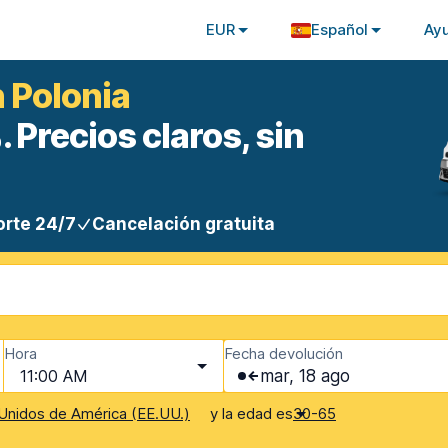
EUR
Español
Ay
n Polonia
 Precios claros, sin
rte 24/7
Cancelación gratuita
Hora
Fecha devolución
11:00 AM
mar, 18 ago
y la edad es
Unidos de América (EE.UU.)
30-65