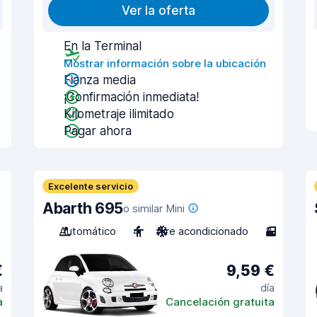
Ver la oferta
En la Terminal
Mostrar información sobre la ubicación
Fianza media
¡Confirmación inmediata!
Kilometraje ilimitado
Pagar ahora
Excelente servicio
Abarth 695
o similar Mini
Automático
4
Aire acondicionado
3
€
9,59 €
a
día
a
Cancelación gratuita