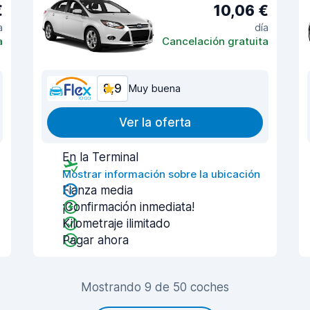
€
10,06 €
a
día
a
Cancelación gratuita
8,9
Muy buena
Ver la oferta
En la Terminal
Mostrar información sobre la ubicación
Fianza media
¡Confirmación inmediata!
Kilometraje ilimitado
Pagar ahora
Mostrando 9 de 50 coches