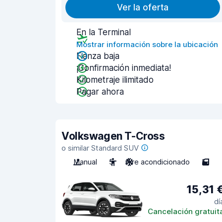
Ver la oferta
En la Terminal
Mostrar información sobre la ubicación
Fianza baja
¡Confirmación inmediata!
Kilometraje ilimitado
Pagar ahora
Volkswagen T-Cross
o similar Standard SUV
Manual
5
Aire acondicionado
5
15,31 
dí
Cancelación gratuit