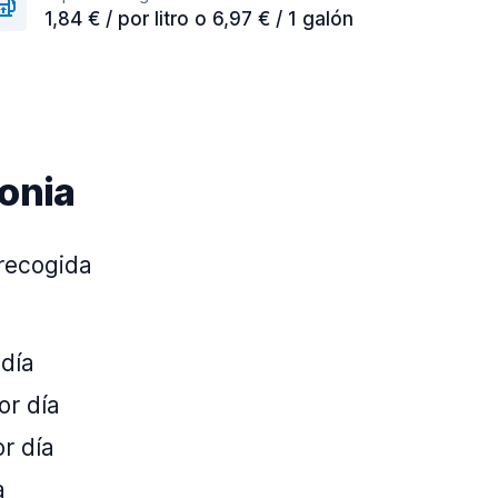
1,84 € / por litro o 6,97 € / 1 galón
lonia
 recogida
 día
or día
r día
a