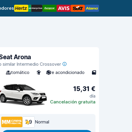
edores
Seat Arona
o similar Intermedio Crossover
Automático
5
Aire acondicionado
5
15,31 €
día
Cancelación gratuita
7,9
Normal