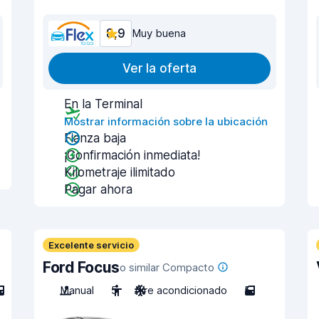
8,9
Muy buena
Ver la oferta
En la Terminal
Mostrar información sobre la ubicación
Fianza baja
¡Confirmación inmediata!
Kilometraje ilimitado
Pagar ahora
Excelente servicio
Ford Focus
o similar Compacto
Manual
5
Aire acondicionado
5