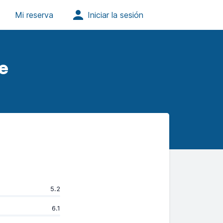
e
5.2
6.1