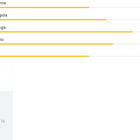
nte
gida
ega
lo
 la