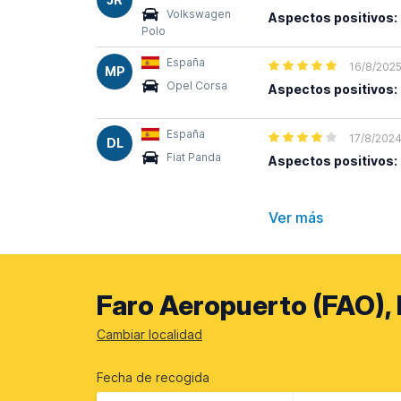
Volkswagen
Aspectos positivos:
Polo
España
16/8/202
MP
Opel Corsa
Aspectos positivos:
España
17/8/202
DL
Fiat Panda
Aspectos positivos:
Ver más
Faro Aeropuerto (FAO), 
Cambiar localidad
Fecha de recogida