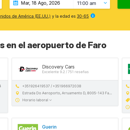
11:00 am
nidos de América (EE.UU.)
y la edad es
30-65
 en el aeropuerto de Faro
Discovery Cars
Excelente 9.2 / 751 reseñas
4
+351926419537 / +351966972038
Estrada Do Aeroporto, Arruamento D, 8005-143 Faro
Horario laboral
Guerin