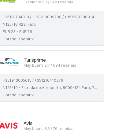
Excelente 9.1 / 248 reseñas
+35191104819 / +351213839700 / +351289388914 / +351911048197
N125-10 423, Faro
EUR 23 - EUR 79
Horario laboral
Turisprime
Muy buena 8.7 / 694 reseñas
+351913065615 / +351210410379
N125-10 - Estrada do Aeroporto, 8000-124 Faro, Portugal
Horario laboral
Avis
Muy buena 8.5 / 76 reseñas