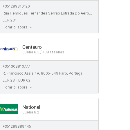
+351289810120
Rua Henriques Fernandes Serrao Estrada Do Aeroporto 125, 10, 8005-146 Faro, Portugal
EUR 231
Horario laboral
Centauro
Buena 8.3 / 738 reseñas
+351308810777
R. Francisco Assis 4A, 8005-549 Faro, Portugal
EUR 28 - EUR 62
Horario laboral
National
Buena 8.2
+351289889445