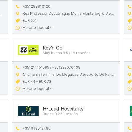
+351289810120
Rua Professor Doutor Egas Moniz Montenegro, Aeroporto, 8000-124 Faro, Portugal
EUR 251
Horario laboral
Key'n Go
Muy buena 8.5 / 16 reseñas
+351211451595 / +351222076408
Oficina En Terminal De Llegadas. Aeroporto De Faro, 8005-143 Faro, Portugal
EUR 44 - EUR 73
Horario laboral
H-Lead Hospitality
Buena 8.2 / 1 reseña
+351913012485