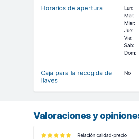
Horarios de apertura
Lun
:
Mar
:
Mier
:
Jue
:
Vie
:
Sab
:
Dom
:
+
−
Caja para la recogida de
No
llaves
Leaflet
| ©
OpenStreetMap
contributors ©
CARTO
Valoraciones y opiniones
Relación calidad-precio