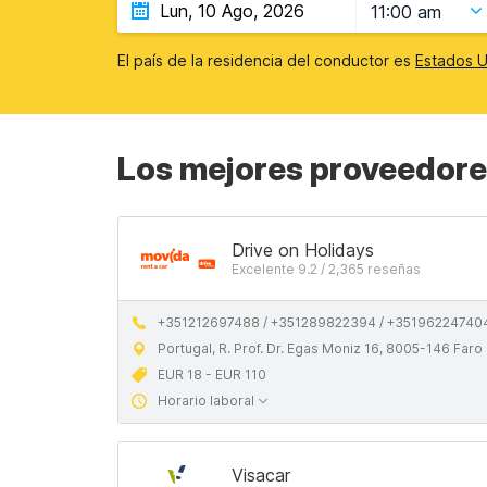
11:00 am
El país de la residencia del conductor es
Estados U
Los mejores proveedores
Drive on Holidays
Excelente 9.2 / 2,365 reseñas
+351212697488 / +351289822394 / +35196224740
Portugal, R. Prof. Dr. Egas Moniz 16, 8005-146 Faro
EUR 18 - EUR 110
Horario laboral
Visacar