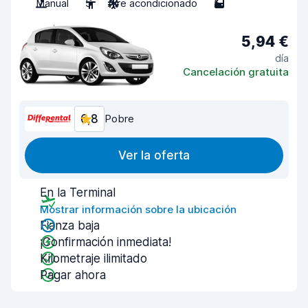
Manual
5
Aire acondicionado
5
5,94 €
día
Cancelación gratuita
6,8
Pobre
Ver la oferta
En la Terminal
Mostrar información sobre la ubicación
Fianza baja
¡Confirmación inmediata!
Kilometraje ilimitado
Pagar ahora