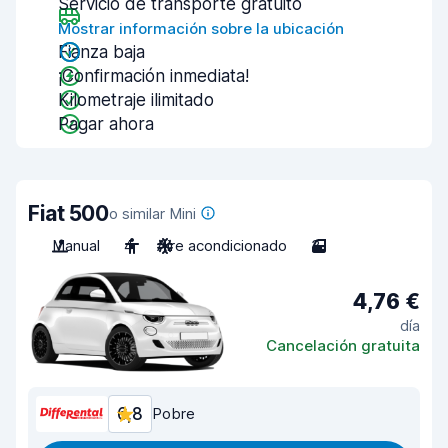
Servicio de transporte gratuito
Mostrar información sobre la ubicación
Fianza baja
¡Confirmación inmediata!
Kilometraje ilimitado
Pagar ahora
Fiat 500
o similar Mini
Manual
4
Aire acondicionado
3
4,76 €
día
Cancelación gratuita
6,8
Pobre