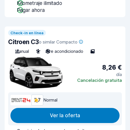
Kilometraje ilimitado
Pagar ahora
Check-in en línea
Citroen C3
o similar Compacto
Manual
5
Aire acondicionado
5
8,26 €
día
Cancelación gratuita
7,7
Normal
Ver la oferta