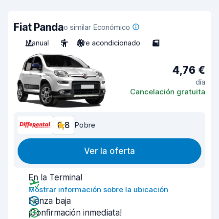
Fiat Panda
o similar Económico
Manual
5
Aire acondicionado
5
4,76 €
día
Cancelación gratuita
6,8
Pobre
Ver la oferta
En la Terminal
Mostrar información sobre la ubicación
Fianza baja
¡Confirmación inmediata!