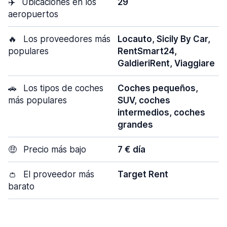
✈️
Ubicaciones en los
29
aeropuertos
🔥
Los proveedores más
Locauto, Sicily By Car,
populares
RentSmart24,
GaldieriRent, Viaggiare
🚗
Los tipos de coches
Coches pequeños,
más populares
SUV, coches
intermedios, coches
grandes
🤑
Precio más bajo
7 € día
👛
El proveedor más
Target Rent
barato