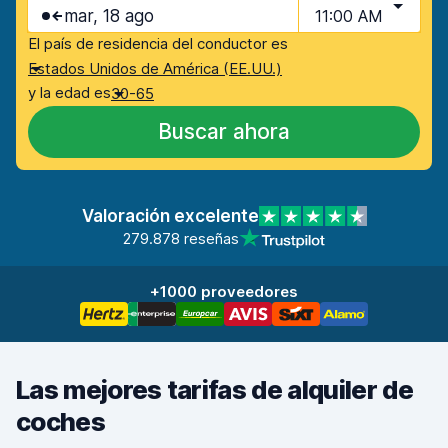
mar, 18 ago
11:00 AM
El país de residencia del conductor es
Estados Unidos de América (EE.UU.)
y la edad es
30-65
Buscar ahora
Valoración excelente
279.878 reseñas
+1000 proveedores
Las mejores tarifas de alquiler de
coches