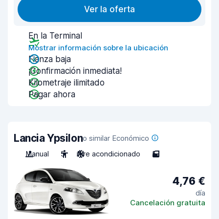
Ver la oferta
En la Terminal
Mostrar información sobre la ubicación
Fianza baja
¡Confirmación inmediata!
Kilometraje ilimitado
Pagar ahora
Lancia Ypsilon
o similar Económico
Manual
5
Aire acondicionado
5
4,76 €
día
Cancelación gratuita