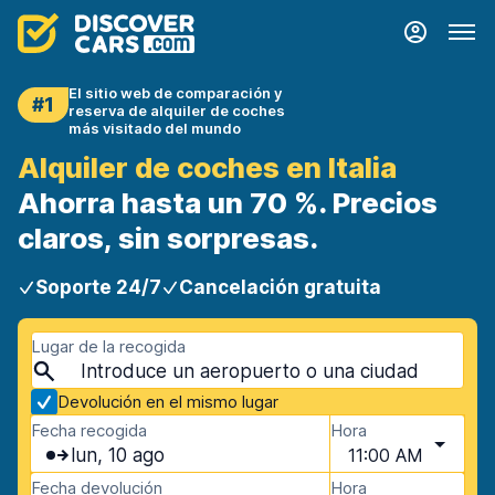
El sitio web de comparación y
#1
reserva de alquiler de coches
más visitado del mundo
Alquiler de coches en Italia
Ahorra hasta un 70 %. Precios
claros, sin sorpresas.
Soporte 24/7
Cancelación gratuita
Lugar de la recogida
Devolución en el mismo lugar
Fecha recogida
Hora
lun, 10 ago
11:00 AM
Fecha devolución
Hora