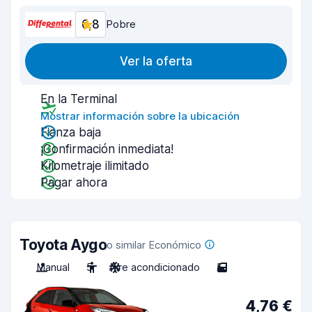
6,8
Pobre
Ver la oferta
En la Terminal
Mostrar información sobre la ubicación
Fianza baja
¡Confirmación inmediata!
Kilometraje ilimitado
Pagar ahora
Toyota Aygo
o similar Económico
Manual
5
Aire acondicionado
5
4,76 €