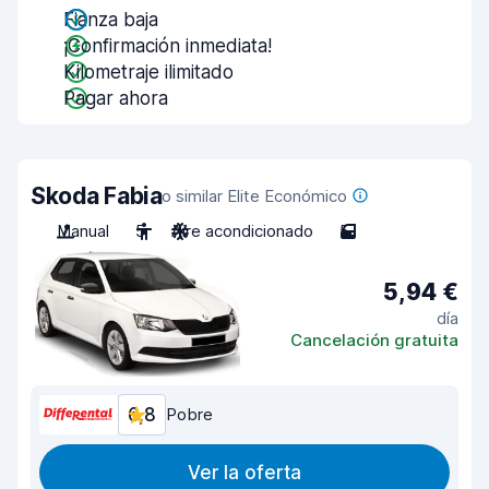
Fianza baja
¡Confirmación inmediata!
Kilometraje ilimitado
Pagar ahora
Skoda Fabia
o similar Elite Económico
Manual
5
Aire acondicionado
5
5,94 €
día
Cancelación gratuita
6,8
Pobre
Ver la oferta