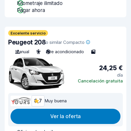
Kilometraje ilimitado
Pagar ahora
Excelente servicio
Peugeot 208
o similar Compacto
Manual
5
Aire acondicionado
5
24,25 €
día
Cancelación gratuita
8,7
Muy buena
Ver la oferta