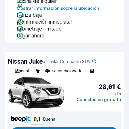
Oficina de alquiler
Mostrar información sobre la ubicación
Fianza baja
¡Confirmación inmediata!
Kilometraje ilimitado
Pagar ahora
Nissan Juke
o similar Compacto SUV
Manual
5
Aire acondicionado
5
28,61 €
día
Cancelación gratuita
8,1
Buena