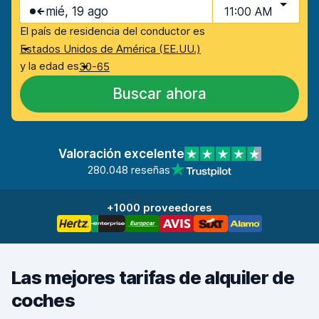
mié, 19 ago
11:00 AM
El país de residencia del conductor es
Estados Unidos de América (EE.UU.)
y la edad es
30-65
Buscar ahora
Valoración excelente
280.048 reseñas
+1000 proveedores
Las mejores tarifas de alquiler de
coches