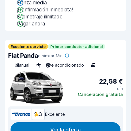
Fianza media
¡Confirmación inmediata!
Kilometraje ilimitado
Pagar ahora
Excelente servicio
Primer conductor adicional
Fiat Panda
o similar Mini
Manual
4
Aire acondicionado
4
22,58 €
día
Cancelación gratuita
9,3
Excelente
Ver la oferta