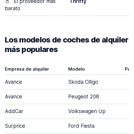
👛
El proveedor más
Thrifty
barato
Los modelos de coches de alquiler
más populares
Empresa de alquiler
Modelo
Pue
Avance
Skoda Citigo
Avance
Peugeot 208
AddCar
Volkswagen Up
Surprice
Ford Fiesta