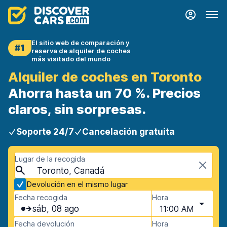
El sitio web de comparación y
#1
reserva de alquiler de coches
más visitado del mundo
Alquiler de coches en Toronto
Ahorra hasta un 70 %. Precios
claros, sin sorpresas.
Soporte 24/7
Cancelación gratuita
Lugar de la recogida
Toronto, Canadá
Devolución en el mismo lugar
Fecha recogida
Hora
sáb, 08 ago
11:00 AM
Fecha devolución
Hora