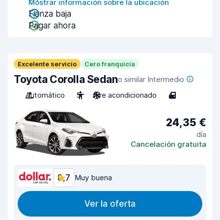
Mostrar información sobre la ubicación
Fianza baja
Pagar ahora
Excelente servicio
Cero franquicia
Toyota Corolla Sedan
o similar Intermedio
Automático
5
Aire acondicionado
4
24,35 €
día
Cancelación gratuita
8,7
Muy buena
Ver la oferta