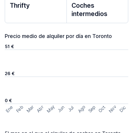
Thrifty
Coches
intermedios
Precio medio de alquiler por día en Toronto
51 €
26 €
0 €
May
Ago
Nov
Feb
Sep
Ene
Mar
Abr
Oct
Jun
Dic
Jul