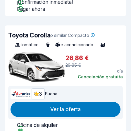
¡Confirmación inmediata!
Pagar ahora
Toyota Corolla
o similar Compacto
Automático
5
Aire acondicionado
4
26,86 €
29,85 €
día
Cancelación gratuita
8,3
Buena
Ver la oferta
Oficina de alquiler