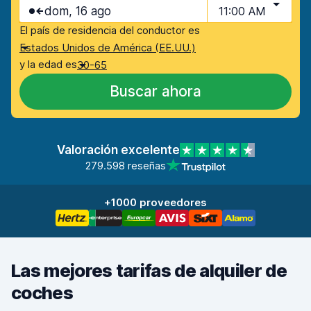
dom, 16 ago
11:00 AM
El país de residencia del conductor es
Estados Unidos de América (EE.UU.)
y la edad es
30-65
Buscar ahora
Valoración excelente
279.598 reseñas
+1000 proveedores
Las mejores tarifas de alquiler de
coches