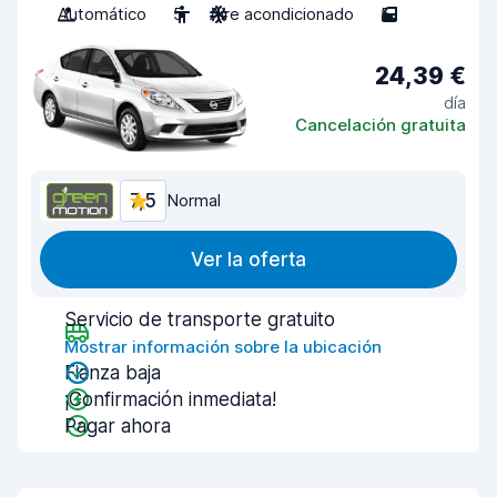
Automático
5
Aire acondicionado
5
24,39 €
día
Cancelación gratuita
7,5
Normal
Ver la oferta
Servicio de transporte gratuito
Mostrar información sobre la ubicación
Fianza baja
¡Confirmación inmediata!
Pagar ahora