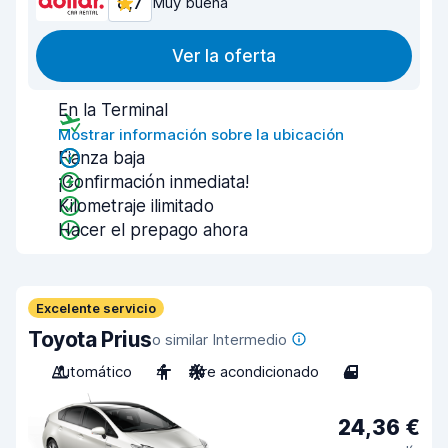
8,7
Muy buena
Ver la oferta
En la Terminal
Mostrar información sobre la ubicación
Fianza baja
¡Confirmación inmediata!
Kilometraje ilimitado
Hacer el prepago ahora
Excelente servicio
Toyota Prius
o similar Intermedio
Automático
4
Aire acondicionado
4
24,36 €