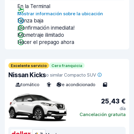
En la Terminal
Mostrar información sobre la ubicación
Fianza baja
¡Confirmación inmediata!
Kilometraje ilimitado
Hacer el prepago ahora
Excelente servicio
Cero franquicia
Nissan Kicks
o similar Compacto SUV
Automático
5
Aire acondicionado
5
25,43 €
día
Cancelación gratuita