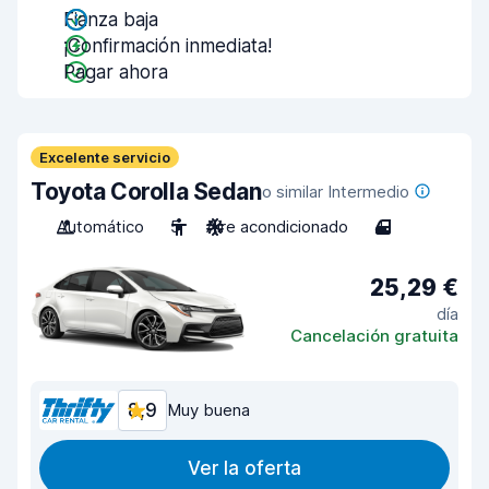
Fianza baja
¡Confirmación inmediata!
Pagar ahora
Excelente servicio
Toyota Corolla Sedan
o similar Intermedio
Automático
5
Aire acondicionado
4
25,29 €
día
Cancelación gratuita
8,9
Muy buena
Ver la oferta