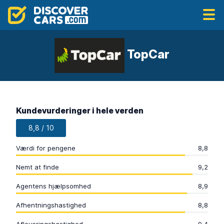
TopCar
Kundevurderinger i hele verden
8,8 / 10
Værdi for pengene
8,8
Nemt at finde
9,2
Agentens hjælpsomhed
8,9
Afhentningshastighed
8,8