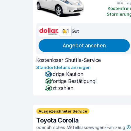
pro Ta
Kostenfrei
Stornierun
8,1
Gut
Angebot ansehen
Kostenloser Shuttle-Service
Standortdetails anzeigen
Niedrige Kaution
Sofortige Bestätigung!
Jetzt zahlen
Ausgezeichneter Service
Toyota Corolla
oder ähnliches Mittelklassewagen-Fahrzeug