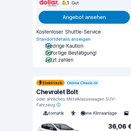
8,1
Gut
Angebot ansehen
Kostenloser Shuttle-Service
Standortdetails anzeigen
Niedrige Kaution
Sofortige Bestätigung!
Jetzt zahlen
Elektrisch
Online Check-In
Chevrolet Bolt
oder ähnliches Mittelklassewagen SUV-
Fahrzeug
Automatik
5
Keine Klimaanlage
5
36,06 