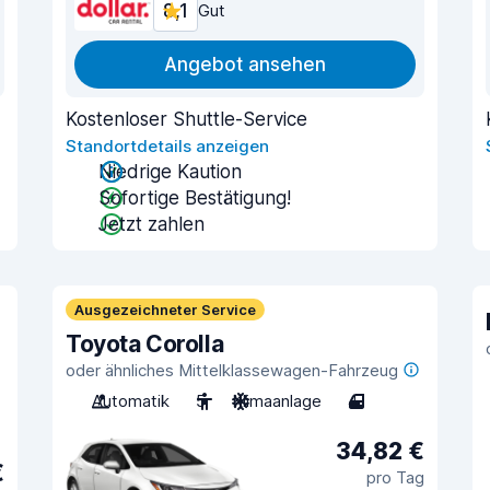
8,1
Gut
Angebot ansehen
Kostenloser Shuttle-Service
Standortdetails anzeigen
Niedrige Kaution
Sofortige Bestätigung!
Jetzt zahlen
Ausgezeichneter Service
Toyota Corolla
oder ähnliches Mittelklassewagen-Fahrzeug
Automatik
5
Klimaanlage
4
34,82 €
€
pro Tag