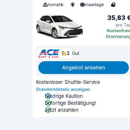
Automatik
5
Klimaanlage
4
35,83 
pro Ta
Kostenfrei
Stornierun
8,3
Gut
Angebot ansehen
Kostenloser Shuttle-Service
Standortdetails anzeigen
Niedrige Kaution
Sofortige Bestätigung!
Jetzt anzahlen