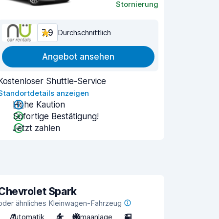
Stornierung
7,9
Durchschnittlich
Angebot ansehen
Kostenloser Shuttle-Service
Standortdetails anzeigen
Hohe Kaution
Sofortige Bestätigung!
Jetzt zahlen
Chevrolet Spark
oder ähnliches Kleinwagen-Fahrzeug
Automatik
4
Klimaanlage
2