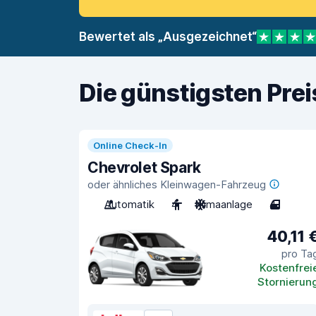
Bewertet als „Ausgezeichnet“
Die günstigsten Pre
Online Check-In
Chevrolet Spark
oder ähnliches Kleinwagen-Fahrzeug
Automatik
4
Klimaanlage
4
40,11 
pro Ta
Kostenfrei
Stornierun