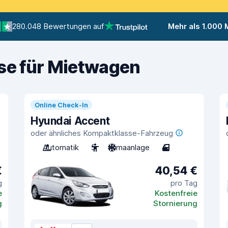
280.048 Bewertungen auf
Mehr als 1.000
ise für Mietwagen
Online Check-In
Hyundai Accent
oder ähnliches Kompaktklasse-Fahrzeug
Automatik
5
Klimaanlage
4
€
40,54 €
g
pro Tag
e
Kostenfreie
g
Stornierung