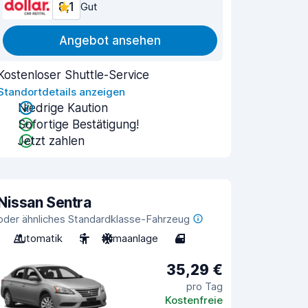
8,1
Gut
Angebot ansehen
Kostenloser Shuttle-Service
Standortdetails anzeigen
Niedrige Kaution
Sofortige Bestätigung!
Jetzt zahlen
Nissan Sentra
oder ähnliches Standardklasse-Fahrzeug
Automatik
5
Klimaanlage
4
35,29 €
pro Tag
Kostenfreie