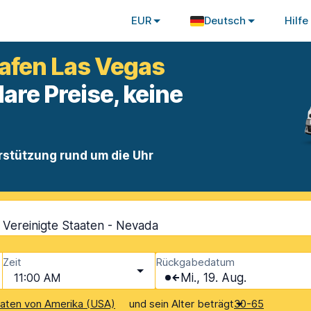
EUR
Deutsch
Hilfe
afen Las Vegas
lare Preise, keine
rstützung rund um die Uhr
 Vereinigte Staaten - Nevada
Zeit
Rückgabedatum
11:00 AM
Mi., 19. Aug.
und sein Alter beträgt
aaten von Amerika (USA)
30-65