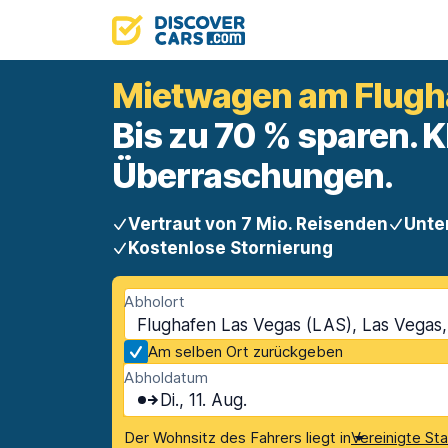
Mietwagen am Flugh
Bis zu 70 % sparen. K
Überraschungen.
Vertraut von 7 Mio. Reisenden
Unte
Kostenlose Stornierung
Abholort
Flughafen Las Vegas (LAS), Las Vegas,
Am selben Ort zurückgeben
Abholdatum
Di., 11. Aug.
Der Wohnsitz des Fahrers liegt in
Vereinigte St