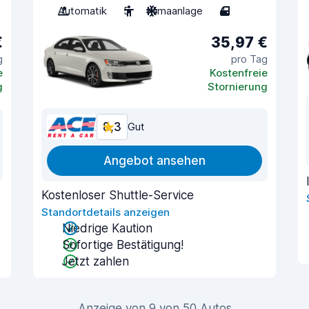
Automatik
5
Klimaanlage
4
€
35,97 €
g
pro Tag
e
Kostenfreie
g
Stornierung
8,3
Gut
Angebot ansehen
Kostenloser Shuttle-Service
Standortdetails anzeigen
Niedrige Kaution
Sofortige Bestätigung!
Jetzt zahlen
Anzeige von 9 von 50 Autos