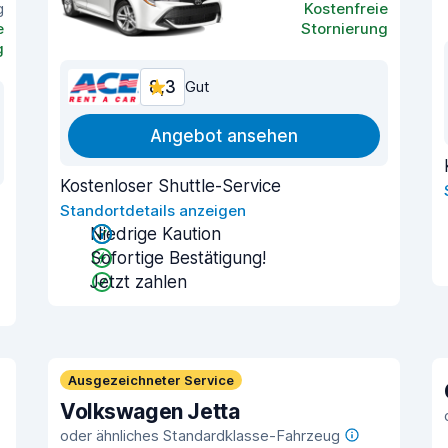
g
Kostenfreie
e
Stornierung
g
8,3
Gut
Angebot ansehen
Kostenloser Shuttle-Service
Standortdetails anzeigen
Niedrige Kaution
Sofortige Bestätigung!
Jetzt zahlen
Ausgezeichneter Service
Volkswagen Jetta
oder ähnliches Standardklasse-Fahrzeug