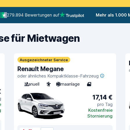
279.894 Bewertungen auf
Mehr als 1.000
ise für Mietwagen
Ausgezeichneter Service
Renault Megane
oder ähnliches Kompaktklasse-Fahrzeug
Manuell
5
Klimaanlage
4
€
17,14 €
g
e
pro Tag
g
Kostenfreie
Stornierung