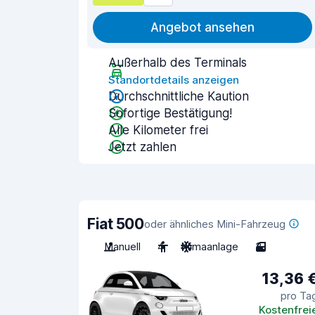
Angebot ansehen
Außerhalb des Terminals
Standortdetails anzeigen
Durchschnittliche Kaution
Sofortige Bestätigung!
Alle Kilometer frei
Jetzt zahlen
Fiat 500
oder ähnliches Mini-Fahrzeug
Manuell
4
Klimaanlage
3
13,36 
pro Ta
Kostenfrei