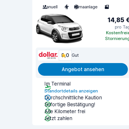
Manuell
4
Klimaanlage
2
14,85 
pro Ta
Kostenfrei
Stornierun
8,0
Gut
Angebot ansehen
Im Terminal
Standortdetails anzeigen
Durchschnittliche Kaution
Sofortige Bestätigung!
Alle Kilometer frei
Jetzt zahlen