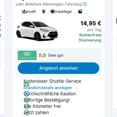
oder ähnliches Kleinwagen-Fahrzeug
Manuell
5
Klimaanlage
5
€
14,95 €
g
e
pro Tag
g
Kostenfreie
Stornierung
8,5
Sehr gut
Angebot ansehen
Kostenloser Shuttle-Service
Standortdetails anzeigen
Durchschnittliche Kaution
Sofortige Bestätigung!
Alle Kilometer frei
Jetzt zahlen