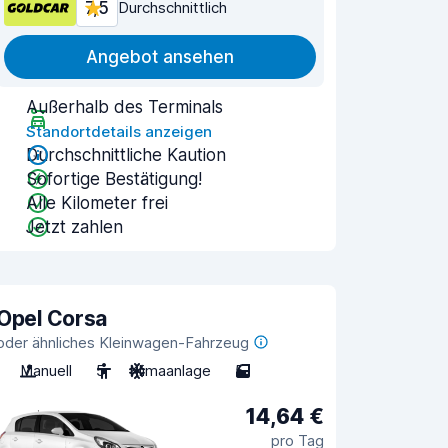
7,5
Durchschnittlich
Angebot ansehen
Außerhalb des Terminals
Standortdetails anzeigen
Durchschnittliche Kaution
Sofortige Bestätigung!
Alle Kilometer frei
Jetzt zahlen
Opel Corsa
oder ähnliches Kleinwagen-Fahrzeug
Manuell
5
Klimaanlage
5
14,64 €
pro Tag