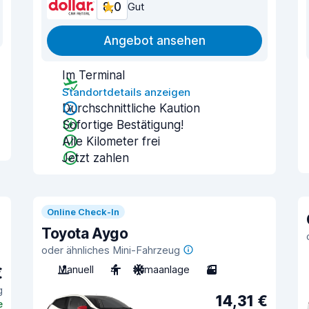
8,0
Gut
Angebot ansehen
Im Terminal
Standortdetails anzeigen
Durchschnittliche Kaution
Sofortige Bestätigung!
Alle Kilometer frei
Jetzt zahlen
Online Check-In
Toyota Aygo
oder ähnliches Mini-Fahrzeug
Manuell
4
Klimaanlage
3
€
g
14,31 €
e