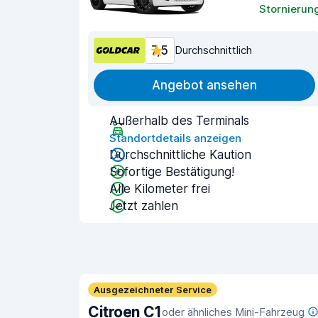
Stornierun
7,5
Durchschnittlich
Angebot ansehen
Außerhalb des Terminals
Standortdetails anzeigen
Durchschnittliche Kaution
Sofortige Bestätigung!
Alle Kilometer frei
Jetzt zahlen
Ausgezeichneter Service
Citroen C1
oder ähnliches Mini-Fahrzeug