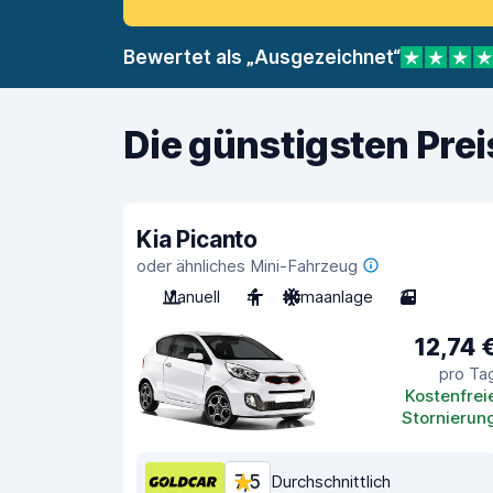
Bewertet als „Ausgezeichnet“
Die günstigsten Pre
Kia Picanto
oder ähnliches Mini-Fahrzeug
Manuell
4
Klimaanlage
3
12,74 
pro Ta
Kostenfrei
Stornierun
7,5
Durchschnittlich