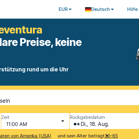
EUR
Deutsch
Hilfe
eventura
lare Preise, keine
rstützung rund um die Uhr
seln
Zeit
Rückgabedatum
11:00 AM
Di., 18. Aug.
und sein Alter beträgt
aaten von Amerika (USA)
30-65