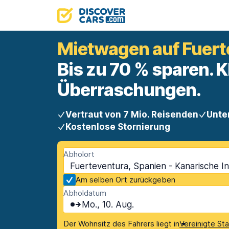
Mietwagen auf Fuert
Bis zu 70 % sparen. K
Überraschungen.
Vertraut von 7 Mio. Reisenden
Unte
Kostenlose Stornierung
Abholort
Fuerteventura, Spanien - Kanarische In
Am selben Ort zurückgeben
Abholdatum
Mo., 10. Aug.
Der Wohnsitz des Fahrers liegt in
Vereinigte St