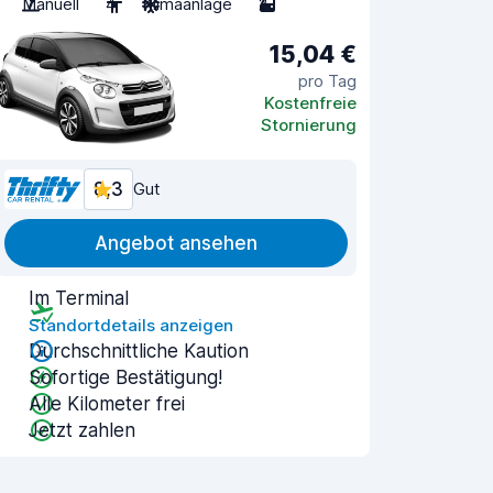
Manuell
4
Klimaanlage
2
15,04 €
pro Tag
Kostenfreie
Stornierung
8,3
Gut
Angebot ansehen
Im Terminal
Standortdetails anzeigen
Durchschnittliche Kaution
Sofortige Bestätigung!
Alle Kilometer frei
Jetzt zahlen