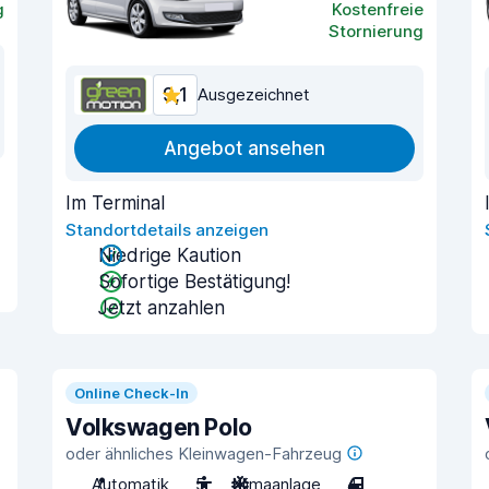
g
Kostenfreie
Stornierung
9,1
Ausgezeichnet
Angebot ansehen
Im Terminal
Standortdetails anzeigen
Niedrige Kaution
Sofortige Bestätigung!
Jetzt anzahlen
Online Check-In
Volkswagen Polo
oder ähnliches Kleinwagen-Fahrzeug
Automatik
5
Klimaanlage
4