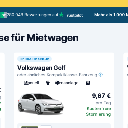
280.048 Bewertungen auf
Mehr als 1.000
ise für Mietwagen
Online Check-In
Volkswagen Golf
oder ähnliches Kompaktklasse-Fahrzeug
Manuell
5
Klimaanlage
5
€
9,67 €
g
e
pro Tag
g
Kostenfreie
Stornierung