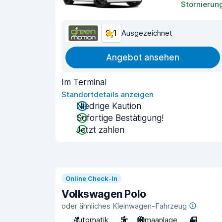
Stornierun
9,1
Ausgezeichnet
Angebot ansehen
Im Terminal
Standortdetails anzeigen
Niedrige Kaution
Sofortige Bestätigung!
Jetzt zahlen
Online Check-In
Volkswagen Polo
oder ähnliches Kleinwagen-Fahrzeug
Automatik
5
Klimaanlage
4