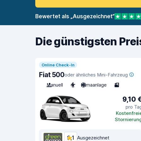
Bewertet als „Ausgezeichnet“
Die günstigsten Pre
Online Check-In
Fiat 500
oder ähnliches Mini-Fahrzeug
Manuell
4
Klimaanlage
3
9,10 
pro Ta
Kostenfrei
Stornierun
9,1
Ausgezeichnet