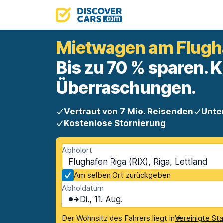
Mietwagen am Flugh
Bis zu 70 % sparen. K
Überraschungen.
Vertraut von 7 Mio. Reisenden
Unte
Kostenlose Stornierung
Abholort
Flughafen Riga (RIX), Riga, Lettland
Am selben Ort zurückgeben
Abholdatum
Di., 11. Aug.
Der Wohnsitz des Fahrers liegt in
Vereinigte St