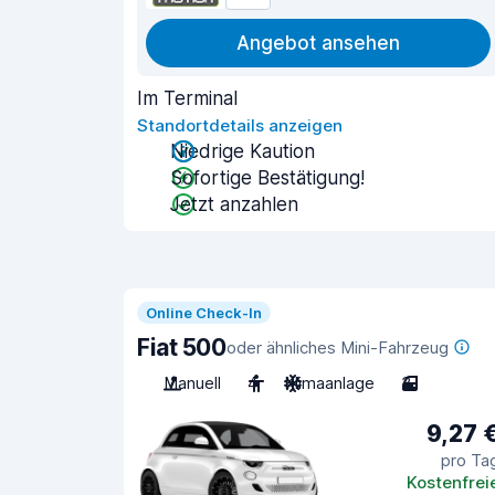
Angebot ansehen
Im Terminal
Standortdetails anzeigen
Niedrige Kaution
Sofortige Bestätigung!
Jetzt anzahlen
Online Check-In
Fiat 500
oder ähnliches Mini-Fahrzeug
Manuell
4
Klimaanlage
3
9,27 
pro Ta
Kostenfrei