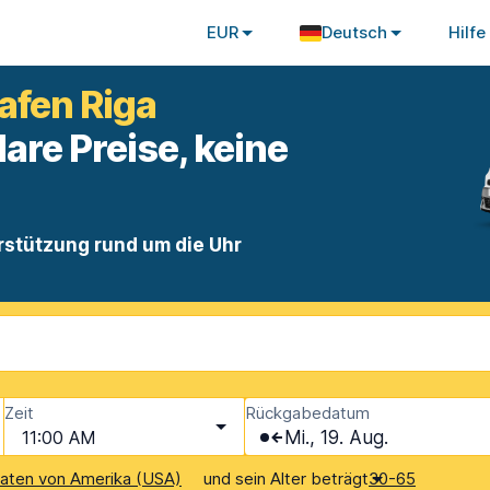
EUR
Deutsch
Hilfe
afen Riga
lare Preise, keine
rstützung rund um die Uhr
Zeit
Rückgabedatum
11:00 AM
Mi., 19. Aug.
und sein Alter beträgt
aaten von Amerika (USA)
30-65