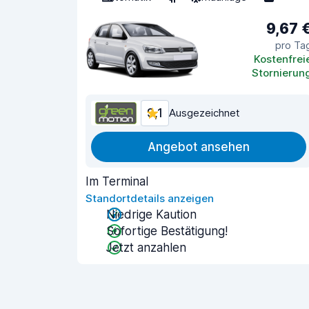
9,67 
pro Ta
Kostenfrei
Stornierun
9,1
Ausgezeichnet
Angebot ansehen
Im Terminal
Standortdetails anzeigen
Niedrige Kaution
Sofortige Bestätigung!
Jetzt anzahlen