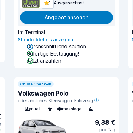
9,1
Ausgezeichnet
Angebot ansehen
Im Terminal
Standortdetails anzeigen
Durchschnittliche Kaution
Sofortige Bestätigung!
Jetzt anzahlen
Online Check-In
Volkswagen Polo
oder ähnliches Kleinwagen-Fahrzeug
Manuell
5
Klimaanlage
4
€
9,38 €
g
e
pro Tag