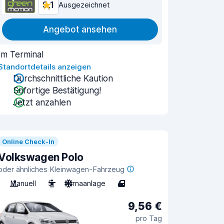
9,1
Ausgezeichnet
Angebot ansehen
Im Terminal
Standortdetails anzeigen
Durchschnittliche Kaution
Sofortige Bestätigung!
Jetzt anzahlen
Online Check-In
Volkswagen Polo
oder ähnliches Kleinwagen-Fahrzeug
Manuell
5
Klimaanlage
4
9,56 €
pro Tag