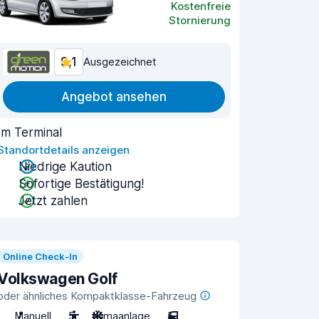
Kostenfreie
Stornierung
9,1
Ausgezeichnet
Angebot ansehen
Im Terminal
Standortdetails anzeigen
Niedrige Kaution
Sofortige Bestätigung!
Jetzt zahlen
Online Check-In
Volkswagen Golf
oder ähnliches Kompaktklasse-Fahrzeug
Manuell
5
Klimaanlage
5