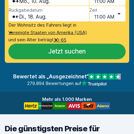
Mo., 10. Aug.
11:00 AM
Rückgabedatum
Zeit
Di., 18. Aug.
11:00 AM
Der Wohnsitz des Fahrers liegt in
Vereinigte Staaten von Amerika (USA)
und sein Alter beträgt
30-65
Jetzt suchen
Bewertet als „Ausgezeichnet“
279.894 Bewertungen auf
Mehr als 1.000 Marken
Die günstigsten Preise für