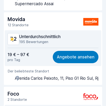
Schnelle Abholung
8,6
Supermercado Assai
Schnelle Abgabe
9,0
Movida
Sauberkeit des Fahrzeugs
8,1
12 Standorte
Zustand des Fahrzeugs
7,8
Unterdurchschnittlich
7,2
195 Bewertungen
Preis-Qualität-Verhältnis
7,0
19 € – 97 €
Angebote ansehen
pro Tag
Einfach zu finden
7,1
Der beliebteste Standort
Agenten-Hilfsbereitschaft
6,9
Avenida Carlos Peixoto, 11, Piso G1 Rio Sul, Rj
Schnelle Abholung
5,8
Schnelle Abgabe
7,4
Foco
2 Standorte
Sauberkeit des Fahrzeugs
8,2