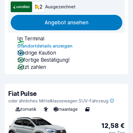
9,2
Ausgezeichnet
Angebot ansehen
Im Terminal
Standortdetails anzeigen
Niedrige Kaution
Sofortige Bestätigung!
Jetzt zahlen
Fiat Pulse
oder ähnliches Mittelklassewagen SUV-Fahrzeug
Automatik
5
Klimaanlage
4
12,58 €
pro Tag