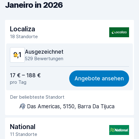
Janeiro in 2026
Localiza
18 Standorte
Ausgezeichnet
9,1
529 Bewertungen
Preis-Qualität-Verhältnis
9,0
17 € – 188 €
Angebote ansehen
pro Tag
Einfach zu finden
9,2
Der beliebteste Standort
Agenten-Hilfsbereitschaft
9,2
Av Das Americas, 5150, Barra Da Tijuca
Schnelle Abholung
8,6
Schnelle Abgabe
9,1
National
11 Standorte
Sauberkeit des Fahrzeugs
9,2