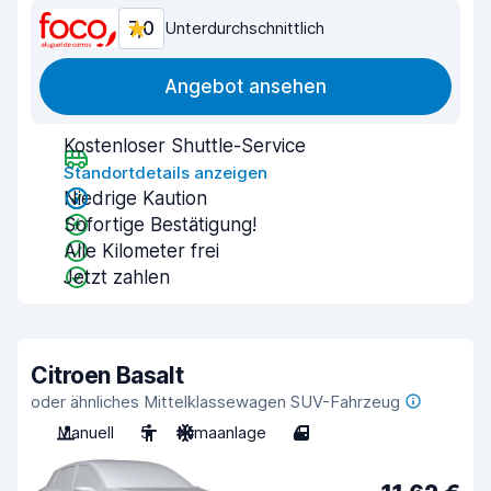
7,0
Unterdurchschnittlich
Angebot ansehen
Kostenloser Shuttle-Service
Standortdetails anzeigen
Niedrige Kaution
Sofortige Bestätigung!
Alle Kilometer frei
Jetzt zahlen
Citroen Basalt
oder ähnliches Mittelklassewagen SUV-Fahrzeug
Manuell
5
Klimaanlage
4