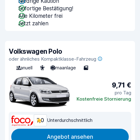
Niedrige Kaution
Sofortige Bestätigung!
Alle Kilometer frei
Jetzt zahlen
Volkswagen Polo
oder ähnliches Kompaktklasse-Fahrzeug
Manuell
5
Klimaanlage
5
9,71 €
pro Tag
Kostenfreie Stornierung
7,0
Unterdurchschnittlich
Angebot ansehen