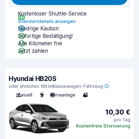
Kostenloser Shuttle-Service
Standortdetails anzeigen
Niedrige Kaution
Sofortige Bestätigung!
Alle Kilometer frei
Jetzt zahlen
Hyundai HB20S
oder ähnliches Mittelklassewagen-Fahrzeug
Manuell
5
Klimaanlage
4
10,30 €
pro Tag
Kostenfreie Stornierung