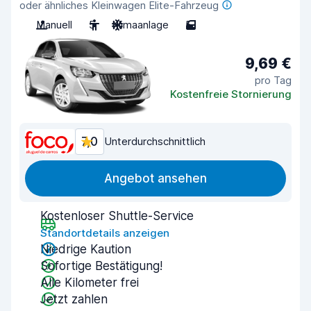
oder ähnliches Kleinwagen Elite-Fahrzeug
Manuell
5
Klimaanlage
5
9,69 €
pro Tag
Kostenfreie Stornierung
7,0
Unterdurchschnittlich
Angebot ansehen
Kostenloser Shuttle-Service
Standortdetails anzeigen
Niedrige Kaution
Sofortige Bestätigung!
Alle Kilometer frei
Jetzt zahlen