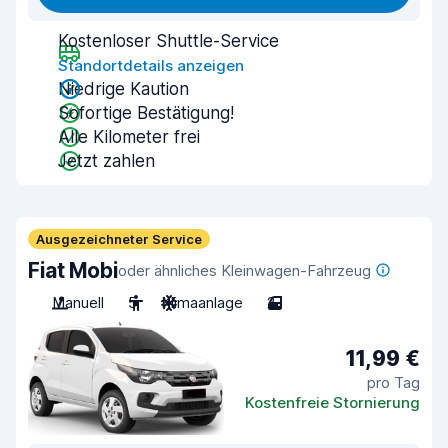
Kostenloser Shuttle-Service
Standortdetails anzeigen
Niedrige Kaution
Sofortige Bestätigung!
Alle Kilometer frei
Jetzt zahlen
Ausgezeichneter Service
Fiat Mobi
oder ähnliches Kleinwagen-Fahrzeug
Manuell
5
Klimaanlage
2
11,99 €
pro Tag
Kostenfreie Stornierung