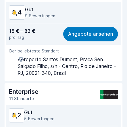
Gut
8,4
Zustand des Fahrzeugs
9,1
9 Bewertungen
Preis-Qualität-Verhältnis
8,3
15 € – 83 €
Angebote ansehen
pro Tag
Einfach zu finden
8,2
Der beliebteste Standort
Agenten-Hilfsbereitschaft
8,9
Aeroporto Santos Dumont, Praca Sen.
Schnelle Abholung
8,0
Salgado Filho, s/n - Centro, Rio de Janeiro -
RJ, 20021-340, Brazil
Schnelle Abgabe
8,2
Sauberkeit des Fahrzeugs
8,8
Enterprise
11 Standorte
Zustand des Fahrzeugs
8,7
Gut
8,2
5 Bewertungen