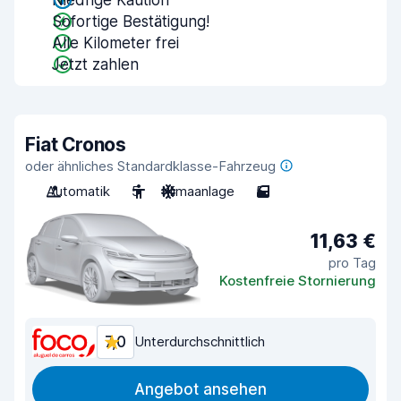
Niedrige Kaution
Sofortige Bestätigung!
Alle Kilometer frei
Jetzt zahlen
Fiat Cronos
oder ähnliches Standardklasse-Fahrzeug
Automatik
5
Klimaanlage
5
11,63 €
pro Tag
Kostenfreie Stornierung
7,0
Unterdurchschnittlich
Angebot ansehen