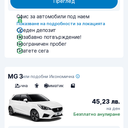
Преглед
Офис за автомобили под наем
Показване на подробности за локацията
Среден депозит
Незабавно потвърждение!
Неограничен пробег
Платете сега
MG 3
или подобни Икономична
Ръчна
5
Климатик
5
45,23 лв.
на ден
Безплатно анулиране