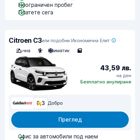
Неограничен пробег
Платете сега
Citroen C3
или подобни Икономична Елит
Ръчна
5
Климатик
5
43,59 лв.
на ден
Безплатно анулиране
8,3
Добро
Преглед
Офис за автомобили под наем