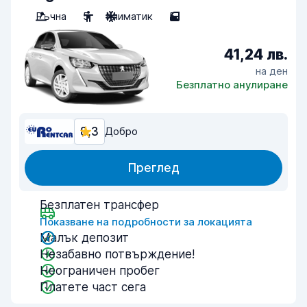
Ръчна
5
Климатик
5
41,24 лв.
на ден
Безплатно анулиране
8,3
Добро
Преглед
Безплатен трансфер
Показване на подробности за локацията
Малък депозит
Незабавно потвърждение!
Неограничен пробег
Платете част сега