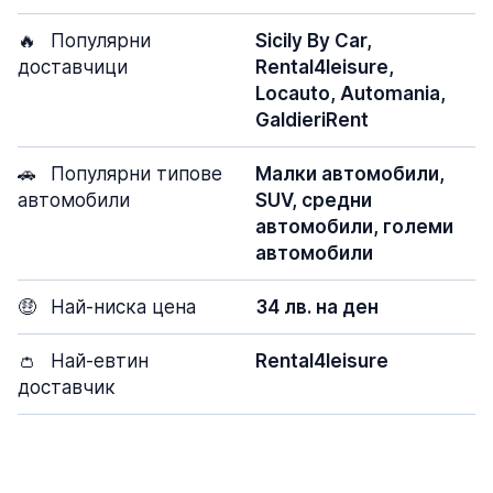
🔥
Популярни
Sicily By Car,
доставчици
Rental4leisure,
Locauto, Automania,
GaldieriRent
🚗
Популярни типове
Малки автомобили,
автомобили
SUV, средни
автомобили, големи
автомобили
🤑
Най-ниска цена
34 лв. на ден
👛
Най-евтин
Rental4leisure
доставчик