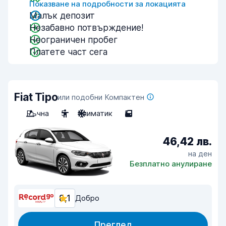
Показване на подробности за локацията
Малък депозит
Незабавно потвърждение!
Неограничен пробег
Платете част сега
Fiat Tipo
или подобни Компактен
Ръчна
5
Климатик
5
46,42 лв.
на ден
Безплатно анулиране
8,1
Добро
Преглед