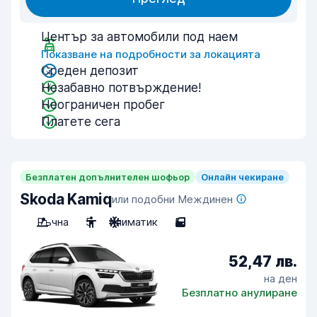
Център за автомобили под наем
Показване на подробности за локацията
Среден депозит
Незабавно потвърждение!
Неограничен пробег
Платете сега
Безплатен допълнителен шофьор
Онлайн чекиране
Skoda Kamiq
или подобни Междинен
Ръчна
5
Климатик
5
52,47 лв.
на ден
Безплатно анулиране