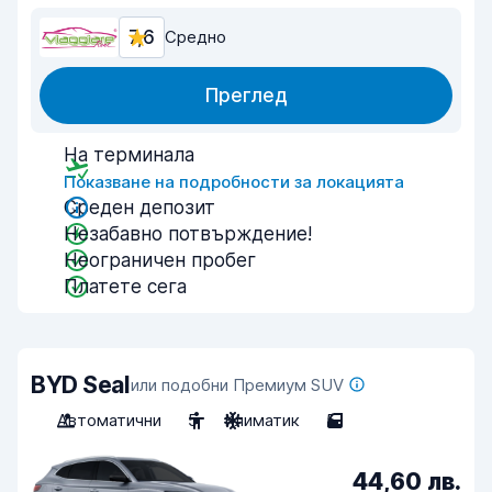
7,6
Средно
Преглед
На терминала
Показване на подробности за локацията
Среден депозит
Незабавно потвърждение!
Неограничен пробег
Платете сега
BYD Seal
или подобни Премиум SUV
Автоматични
5
Климатик
5
44,60 лв.