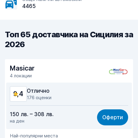
4465
Топ 65 доставчика на Сицилия за
2026
Masicar
4 локации
Отлично
9,4
176 оценки
Съотношение цена-качество
9,2
150 лв. – 308 лв.
Оферти
на ден
Лесно намиране
9,1
Най-популярни места
Отзивчивост на агента
9,7