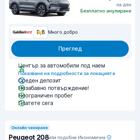
на ден
Безплатно анулиране
8,8
Много добро
Преглед
Център за автомобили под наем
Показване на подробности за локацията
Среден депозит
Незабавно потвърждение!
Неограничен пробег
Платете сега
Онлайн чекиране
Peugeot 208
или подобни Икономична