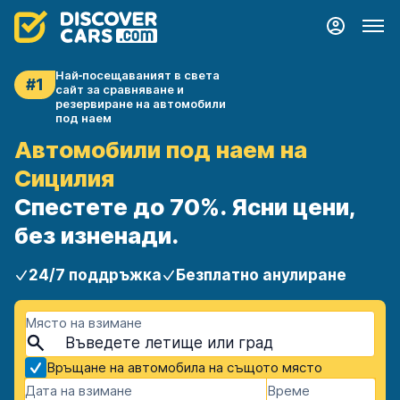
Най‑посещаваният в света
#1
сайт за сравняване и
резервиране на автомобили
под наем
Автомобили под наем на
Сицилия
Спестете до 70%. Ясни цени,
без изненади.
24/7 поддръжка
Безплатно анулиране
Място на взимане
Връщане на автомобила на същото място
Дата на взимане
Време