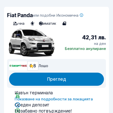
Fiat Panda
или подобни Икономична
Ръчна
4
Климатик
4
42,31 лв.
на ден
Безплатно анулиране
6,8
Лошо
Преглед
Извън терминала
Показване на подробности за локацията
Среден депозит
Незабавно потвърждение!