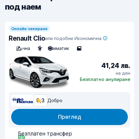
под наем
Онлайн чекиране
Renault Clio
или подобни Икономична
Ръчна
5
Климатик
5
41,24 лв.
на ден
Безплатно анулиране
8,3
Добро
Преглед
Безплатен трансфер