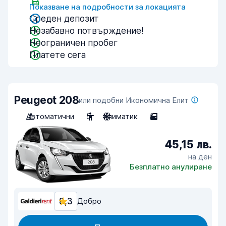
Показване на подробности за локацията
Среден депозит
Незабавно потвърждение!
Неограничен пробег
Платете сега
Peugeot 208
или подобни Икономична Елит
Автоматични
5
Климатик
5
45,15 лв.
на ден
Безплатно анулиране
8,3
Добро