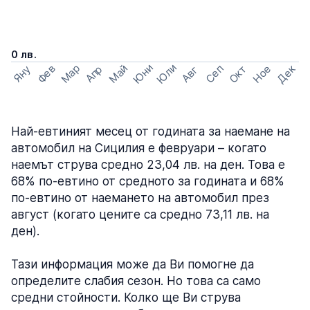
0 лв.
Юни
Юли
Мар
Май
Ное
Дек
Фев
Сеп
Окт
Апр
Яну
Авг
Най-евтиният месец от годината за наемане на
автомобил на Сицилия е февруари – когато
наемът струва средно 23,04 лв. на ден. Това е
68% по-евтино от средното за годината и 68%
по-евтино от наемането на автомобил през
август (когато цените са средно 73,11 лв. на
ден).
Тази информация може да Ви помогне да
определите слабия сезон. Но това са само
средни стойности. Колко ще Ви струва