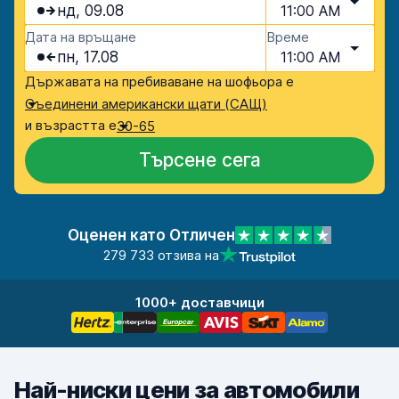
нд, 09.08
11:00 AM
Дата на връщане
Време
пн, 17.08
11:00 AM
Държавата на пребиваване на шофьора е
Съединени американски щати (САЩ)
и възрастта е
30-65
Търсене сега
Оценен като Отличен
279 733 отзива на
1000+ доставчици
Най-ниски цени за автомобили