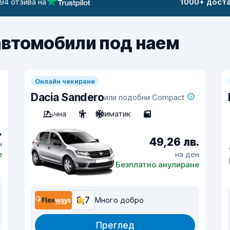
94 отзива на
1000+ дост
автомобили под наем
Онлайн чекиране
Dacia Sandero
или подобни Compact
Ръчна
5
Климатик
5
.
49,26 лв.
н
е
на ден
Безплатно анулиране
8,7
Много добро
Преглед