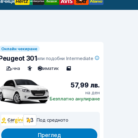
авчици
Онлайн чекиране
Peugeot 301
или подобни Intermediate
Ръчна
5
Климатик
5
57,99 лв.
на ден
Безплатно анулиране
7,3
Под средното
Преглед