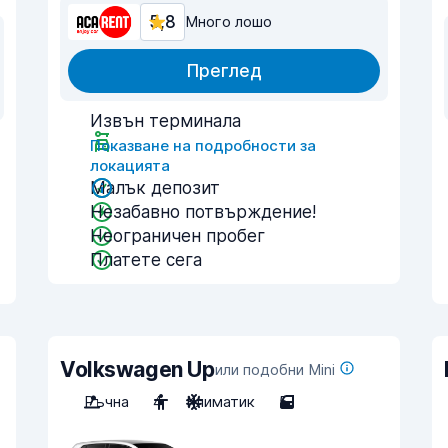
5,8
Много лошо
Преглед
Извън терминала
Показване на подробности за
локацията
Малък депозит
Незабавно потвърждение!
Неограничен пробег
Платете сега
Volkswagen Up
или подобни Mini
Ръчна
4
Климатик
5