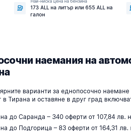
Най-ниска цена на бензина
а
173 ALL на литър или 655 ALL на
галон
осочни наемания на автом
на
ярните варианти за еднопосочно наемане 
 в Тирана и оставяне в друг град включва
на до Саранда – 340 оферти от 107,84 лв. 
на до Подгорица – 83 оферти от 164,31 лв.