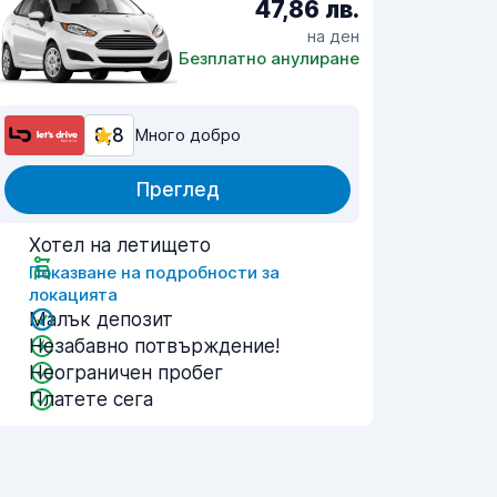
47,86 лв.
на ден
Безплатно анулиране
8,8
Много добро
Преглед
Хотел на летището
Показване на подробности за
локацията
Малък депозит
Незабавно потвърждение!
Неограничен пробег
Платете сега