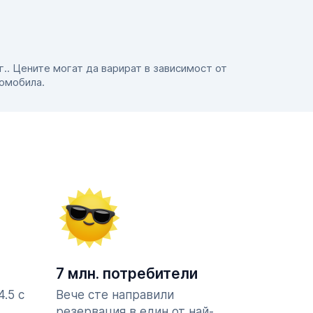
 г.. Цените могат да варират в зависимост от
томобила.
7 млн. потребители
.5 с
Вече сте направили
резервация в един от най-