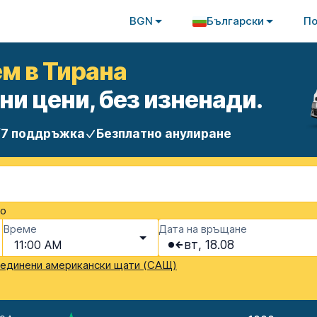
BGN
Български
П
м в Тирана
ни цени, без изненади.
/7 поддръжка
Безплатно анулиране
то
Време
Дата на връщане
11:00 AM
вт, 18.08
единени американски щати (САЩ)