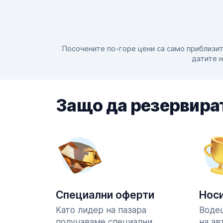
Посочените по-горе цени са само приблизител
датите н
Защо да резервират
Специални оферти
Носи
Като лидер на пазара
Водещ
получаваме специални
на ав