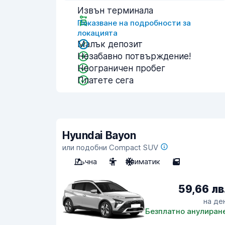
Извън терминала
Показване на подробности за
локацията
Малък депозит
Незабавно потвърждение!
Неограничен пробег
Платете сега
Hyundai Bayon
или подобни Compact SUV
Ръчна
5
Климатик
5
59,66 лв
на де
Безплатно анулиран