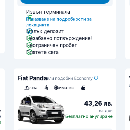
Извън терминала
Показване на подробности за
локацията
Малък депозит
Незабавно потвърждение!
Неограничен пробег
Платете сега
Fiat Panda
или подобни Economy
Ръчна
4
Климатик
4
43,26 лв.
.
на ден
н
Безплатно анулиране
е