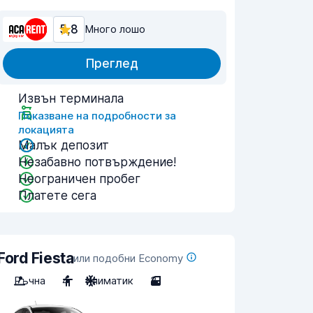
5,8
Много лошо
Преглед
Извън терминала
Показване на подробности за
локацията
Малък депозит
Незабавно потвърждение!
Неограничен пробег
Платете сега
Ford Fiesta
или подобни Economy
Ръчна
4
Климатик
3