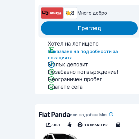
8,8
Много добро
Преглед
Хотел на летището
Показване на подробности за
локацията
Малък депозит
Незабавно потвърждение!
Неограничен пробег
Платете сега
Fiat Panda
или подобни Mini
Ръчна
4
Без климатик
5