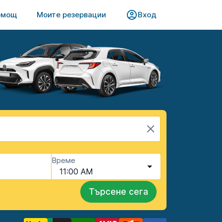
омощ
Моите резервации
Вход
Време
11:00 AM
Търсене сега