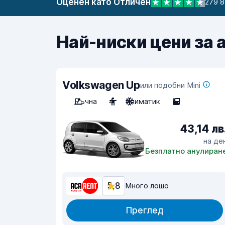
Оценен като Отличен
279 8
Най-ниски цени за 
Volkswagen Up
или подобни Mini
Ръчна
4
Климатик
5
43,14 лв
на де
Безплатно анулиран
5,8
Много лошо
Преглед