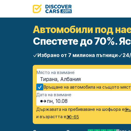
Автомобили под нае
Спестете до 70%. Яс
Избрано от 7 милиона пътници
24
Място на взимане
Тирана, Албания
Връщане на автомобила на същото мяс
Дата на взимане
пн, 10.08
Държавата на пребиваване на шофьора е
Съ
и възрастта е
30-65