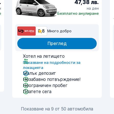
.
47,38 лв.
н
на ден
е
Безплатно анулиране
8,8
Много добро
Преглед
Хотел на летището
Показване на подробности за
локацията
Малък депозит
Незабавно потвърждение!
Неограничен пробег
Платете сега
Показване на 9 от 50 автомобила