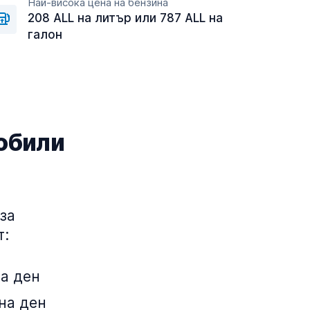
Най-висока цена на бензина
208 ALL на литър или 787 ALL на
галон
обили
за
т:
на ден
 на ден