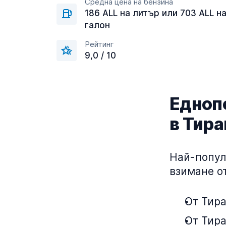
Средна цена на бензина
186 ALL на литър или 703 ALL н
галон
Рейтинг
9,0 / 10
Едноп
в Тира
Най-попул
взимане от
От Тира
От Тира