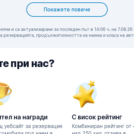
Покажете повече
ни и са актуализирани за последен път в 14:06 ч. на 7.08.26
а резервацията, продължителността на наема и класа на ав
е при нас?
тел на награди
С висок рейтинг
 уебсайт за резервация
Комбиниран рейтинг от 4
томобили под наем в
над 250 хил. отзива в