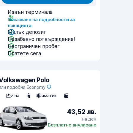
Извън терминала
Показване на подробности за
локацията
Малък депозит
Незабавно потвърждение!
Неограничен пробег
Платете сега
Volkswagen Polo
или подобни Economy
Ръчна
5
Климатик
5
43,52 лв.
на ден
Безплатно анулиране