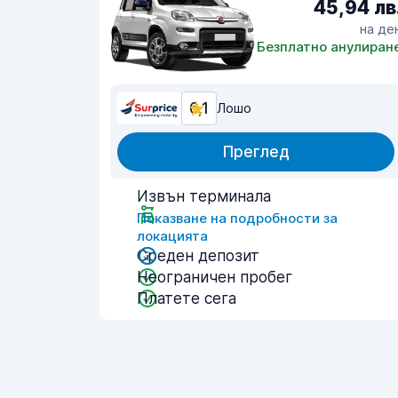
45,94 лв
на де
Безплатно анулиран
6,1
Лошо
Преглед
Извън терминала
Показване на подробности за
локацията
Среден депозит
Неограничен пробег
Платете сега