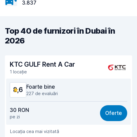
3.837
Top 40 de furnizori în Dubai în
2026
KTC GULF Rent A Car
1 locație
Foarte bine
8,6
227 de evaluări
Raport calitate-preț
8,4
30 RON
Oferte
pe zi
Ușor de găsit
8,7
Locația cea mai vizitată
Amabilitatea agenților
8,3