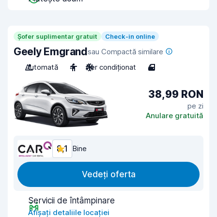
Șofer suplimentar gratuit
Check-in online
Geely Emgrand
sau Compactă similare
Automată
4
Aer condiționat
4
38,99 RON
pe zi
Anulare gratuită
8,1
Bine
Vedeți oferta
Servicii de întâmpinare
Afișați detaliile locației