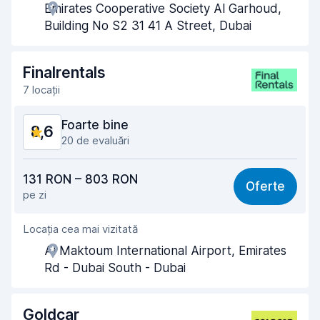
Emirates Cooperative Society Al Garhoud,
Rapiditatea preluării
9,0
Building No S2 31 41 A Street, Dubai
Rapiditatea predării
8,8
Finalrentals
Curățenia mașinii
8,8
7 locații
Starea mașinii
8,4
Foarte bine
8,6
20 de evaluări
Raport calitate-preț
8,6
131 RON – 803 RON
Oferte
pe zi
Ușor de găsit
8,5
Locația cea mai vizitată
Amabilitatea agenților
8,6
Al Maktoum International Airport, Emirates
Rapiditatea preluării
8,4
Rd - Dubai South - Dubai
Rapiditatea predării
8,7
Goldcar