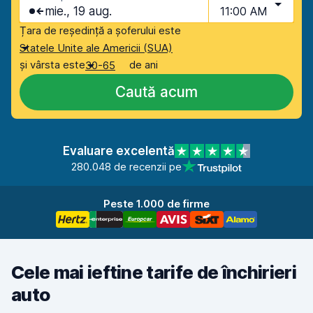
mie., 19 aug.
11:00 AM
Țara de reședință a șoferului este
Statele Unite ale Americii (SUA)
și vârsta este
de ani
30-65
Caută acum
Evaluare excelentă
280.048 de recenzii pe
Peste 1.000 de firme
Cele mai ieftine tarife de închirieri
auto