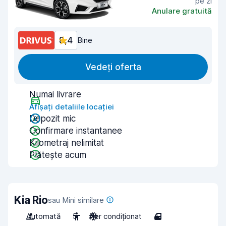
pe zi
Anulare gratuită
8,4
Bine
Vedeți oferta
Numai livrare
Afișați detaliile locației
Depozit mic
Confirmare instantanee
Kilometraj nelimitat
Plătește acum
Kia Rio
sau Mini similare
Automată
5
Aer condiționat
4