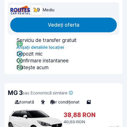
7,9
Mediu
Vedeți oferta
Serviciu de transfer gratuit
Afișați detaliile locației
Depozit mic
Confirmare instantanee
Plătește acum
MG 3
sau Economică similare
Automată
5
Aer condiționat
5
38,88 RON
40,93 RON