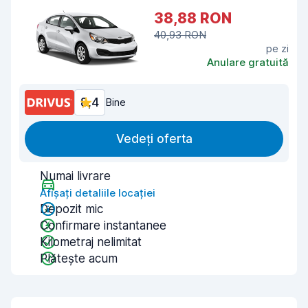
38,88 RON
40,93 RON
pe zi
Anulare gratuită
8,4
Bine
Vedeți oferta
Numai livrare
Afișați detaliile locației
Depozit mic
Confirmare instantanee
Kilometraj nelimitat
Plătește acum