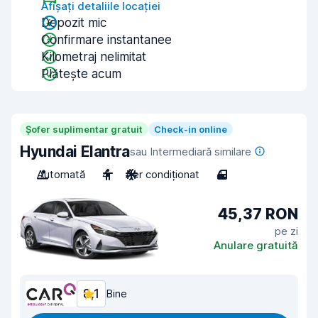
Afișați detaliile locației
Depozit mic
Confirmare instantanee
Kilometraj nelimitat
Plătește acum
Șofer suplimentar gratuit
Check-in online
Hyundai Elantra
sau Intermediară similare
Automată
4
Aer condiționat
4
45,37 RON
pe zi
Anulare gratuită
8,1
Bine