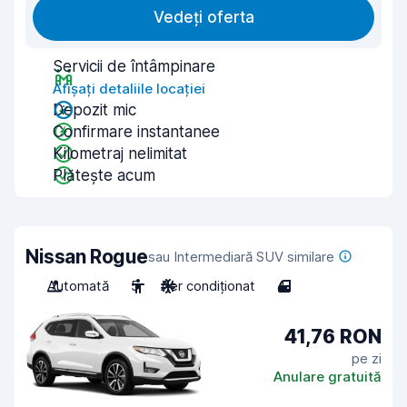
Vedeți oferta
Servicii de întâmpinare
Afișați detaliile locației
Depozit mic
Confirmare instantanee
Kilometraj nelimitat
Plătește acum
Nissan Rogue
sau Intermediară SUV similare
Automată
5
Aer condiționat
4
41,76 RON
pe zi
Anulare gratuită