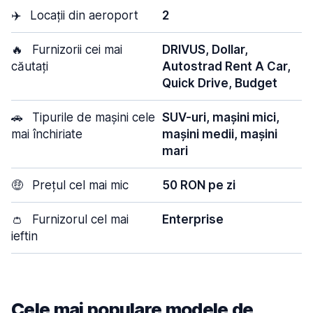
✈️
Locații din aeroport
2
🔥
Furnizorii cei mai
DRIVUS, Dollar,
căutați
Autostrad Rent A Car,
Quick Drive, Budget
🚗
Tipurile de mașini cele
SUV-uri, mașini mici,
mai închiriate
mașini medii, mașini
mari
🤑
Prețul cel mai mic
50 RON pe zi
👛
Furnizorul cel mai
Enterprise
ieftin
Cele mai populare modele de