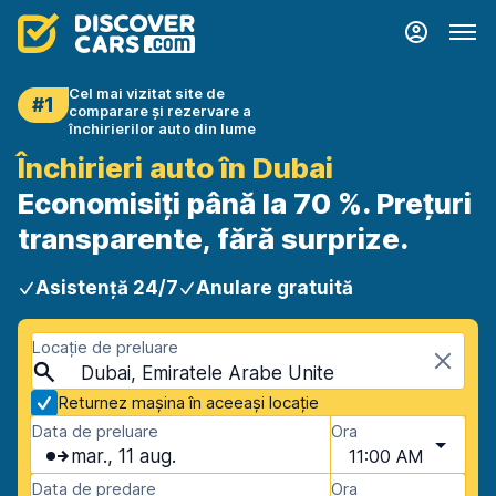
Cel mai vizitat site de
#1
comparare și rezervare a
închirierilor auto din lume
Închirieri auto în Dubai
Economisiți până la 70 %. Prețuri
transparente, fără surprize.
Asistență 24/7
Anulare gratuită
Locație de preluare
Dubai, Emiratele Arabe Unite
Returnez mașina în aceeași locație
Data de preluare
Ora
mar., 11 aug.
11:00 AM
Data de predare
Ora