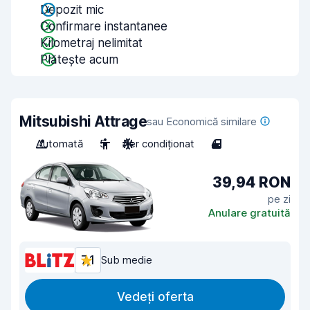
Depozit mic
Confirmare instantanee
Kilometraj nelimitat
Plătește acum
Mitsubishi Attrage
sau Economică similare
Automată
5
Aer condiționat
4
39,94 RON
pe zi
Anulare gratuită
7,1
Sub medie
Vedeți oferta