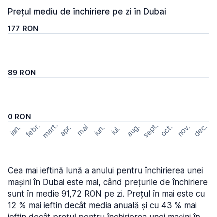
Prețul mediu de închiriere pe zi în Dubai
177 RON
89 RON
0 RON
mart.
sept.
febr.
dec.
aug.
nov.
oct.
apr.
mai
ian.
iun.
iul.
Cea mai ieftină lună a anului pentru închirierea unei
mașini în Dubai este mai, când prețurile de închiriere
sunt în medie 91,72 RON pe zi. Prețul în mai este cu
12 % mai ieftin decât media anuală și cu 43 % mai