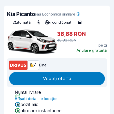
Kia Picanto
sau Economică similare
Automată
4
Aer condiționat
5
38,88 RON
40,93 RON
pe zi
Anulare gratuită
8,4
Bine
Vedeți oferta
Numai livrare
Afișați detaliile locației
Depozit mic
Confirmare instantanee