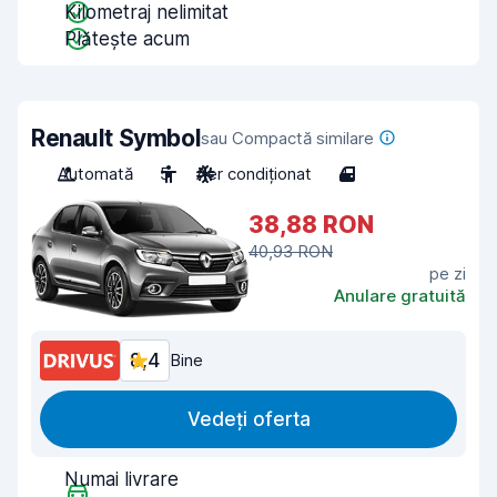
Kilometraj nelimitat
Plătește acum
Renault Symbol
sau Compactă similare
Automată
5
Aer condiționat
4
38,88 RON
40,93 RON
pe zi
Anulare gratuită
8,4
Bine
Vedeți oferta
Numai livrare