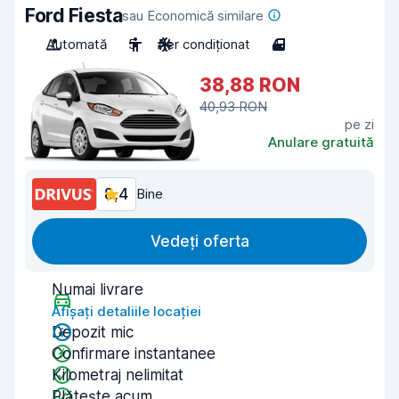
Ford Fiesta
sau Economică similare
Automată
5
Aer condiționat
4
38,88 RON
40,93 RON
pe zi
Anulare gratuită
8,4
Bine
Vedeți oferta
Numai livrare
Afișați detaliile locației
Depozit mic
Confirmare instantanee
Kilometraj nelimitat
Plătește acum