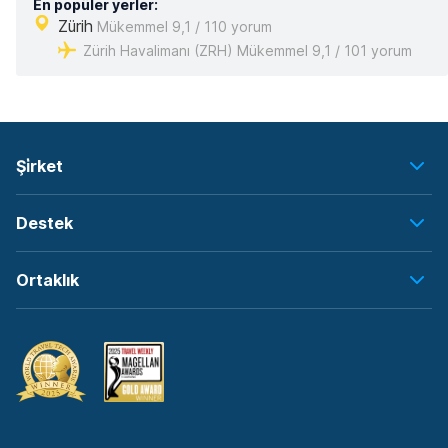
En popüler yerler:
Zürih
Mükemmel 9,1 / 110 yorum
Zürih Havalimanı (ZRH) Mükemmel 9,1 / 101 yorum
Şi̇rket
Destek
Ortaklık