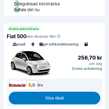
Obegränsad körsträcka
Betala del nu
Gratis extra förare
Fiat 500
eller liknande Mini
Manuell
4
Ingen luftkonditionering
3
256,70 kr
per dag
Gratis avbokning
8,0
Bra
Visa deal