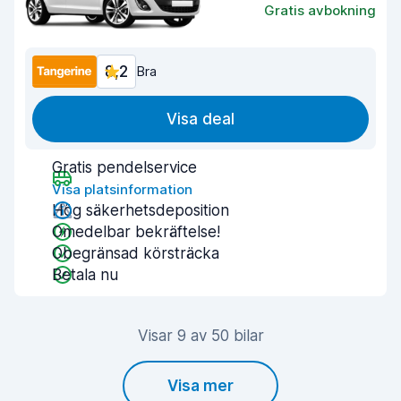
Gratis avbokning
8,2
Bra
Visa deal
Gratis pendelservice
Visa platsinformation
Hög säkerhetsdeposition
Omedelbar bekräftelse!
Obegränsad körsträcka
Betala nu
Visar 9 av 50 bilar
Visa mer