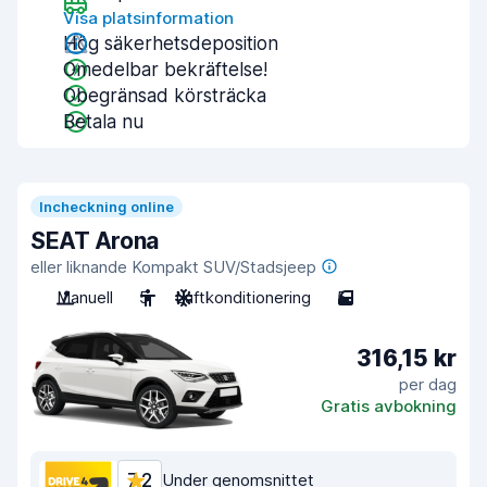
Visa platsinformation
Hög säkerhetsdeposition
Omedelbar bekräftelse!
Obegränsad körsträcka
Betala nu
Incheckning online
SEAT Arona
eller liknande Kompakt SUV/Stadsjeep
Manuell
5
Luftkonditionering
5
316,15 kr
per dag
Gratis avbokning
7,2
Under genomsnittet