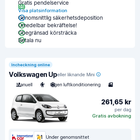
Gratis pendelservice
Visa platsinformation
Genomsnittlig säkerhetsdeposition
Omedelbar bekräftelse!
Obegränsad körsträcka
Betala nu
Incheckning online
Volkswagen Up
eller liknande Mini
Manuell
4
Ingen luftkonditionering
3
261,65 kr
per dag
Gratis avbokning
7,1
Under genomsnittet