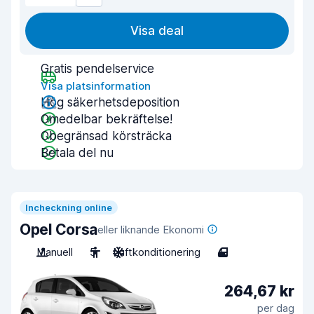
Visa deal
Gratis pendelservice
Visa platsinformation
Hög säkerhetsdeposition
Omedelbar bekräftelse!
Obegränsad körsträcka
Betala del nu
Incheckning online
Opel Corsa
eller liknande Ekonomi
Manuell
5
Luftkonditionering
4
264,67 kr
per dag