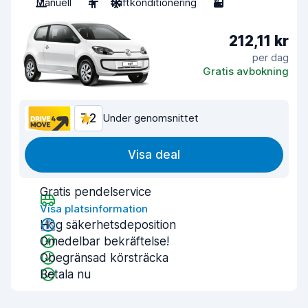
Manuell
4
Luftkonditionering
3
212,11 kr
per dag
Gratis avbokning
7,2
Under genomsnittet
Visa deal
Gratis pendelservice
Visa platsinformation
Hög säkerhetsdeposition
Omedelbar bekräftelse!
Obegränsad körsträcka
Betala nu