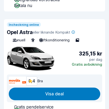
Betala nu
Incheckning online
Opel Astra
eller liknande Kompakt
Manuell
5
Luftkonditionering
5
325,15 kr
per dag
Gratis avbokning
8,4
Bra
Visa deal
Gratis pendelservice