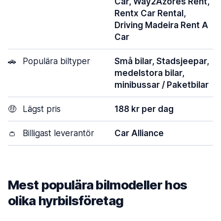
Car, Way2Azores Rent,
Rentx Car Rental,
Driving Madeira Rent A
Car
🚗
Populära biltyper
Små bilar, Stadsjeepar,
medelstora bilar,
minibussar / Paketbilar
🤑
Lägst pris
188 kr per dag
👛
Billigast leverantör
Car Alliance
Mest populära bilmodeller hos
olika hyrbilsföretag