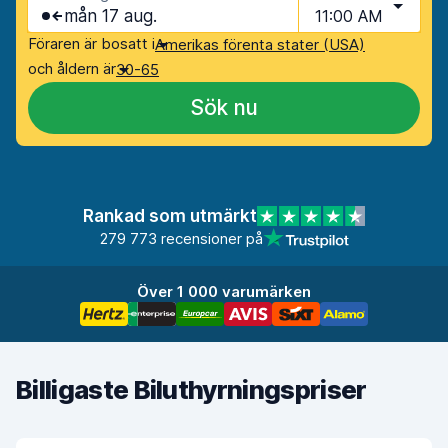
mån 17 aug.
11:00 AM
Föraren är bosatt i
Amerikas förenta stater (USA)
och åldern är
30-65
Sök nu
Rankad som utmärkt
279 773 recensioner på
Över 1 000 varumärken
Billigaste Biluthyrningspriser