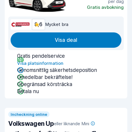
per dag
Gratis avbokning
8,6
Mycket bra
Visa deal
Gratis pendelservice
Visa platsinformation
Genomsnittlig säkerhetsdeposition
Omedelbar bekräftelse!
Obegränsad körsträcka
Betala nu
Incheckning online
Volkswagen Up
eller liknande Mini