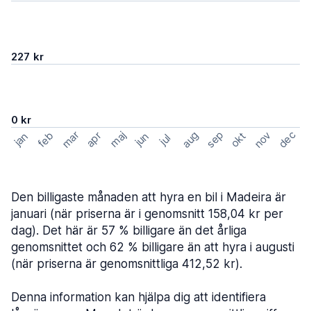
227 kr
0 kr
mar
sep
dec
aug
nov
feb
maj
okt
apr
jan
jun
jul
Den billigaste månaden att hyra en bil i Madeira är
januari (när priserna är i genomsnitt 158,04 kr per
dag). Det här är 57 % billigare än det årliga
genomsnittet och 62 % billigare än att hyra i augusti
(när priserna är genomsnittliga 412,52 kr).
Denna information kan hjälpa dig att identifiera