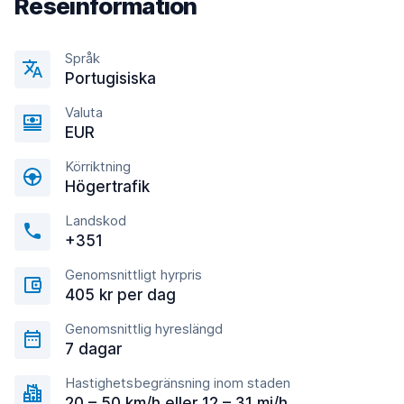
Reseinformation
Språk
Portugisiska
Valuta
EUR
Körriktning
Högertrafik
Landskod
+351
Genomsnittligt hyrpris
405 kr per dag
Genomsnittlig hyreslängd
7 dagar
Hastighetsbegränsning inom staden
20 – 50 km/h eller 12 – 31 mi/h