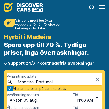
Världens mest besökta
#1
webbplats för jämförelse och
bokning av hyrbilar
Hyrbil i Madeira
Spara upp till 70 %. Tydliga
priser, inga överraskningar.
Support 24/7
Kostnadsfria avbokningar
Avhämtningsplats
Madeira, Portugal
Återlämna bilen på samma plats
Avhämtningsdatum
Tid
sön 09 aug.
11:00 AM
Återlämningsdatum
Tid