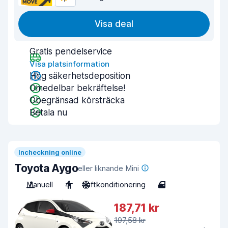
Visa deal
Gratis pendelservice
Visa platsinformation
Hög säkerhetsdeposition
Omedelbar bekräftelse!
Obegränsad körsträcka
Betala nu
Incheckning online
Toyota Aygo
eller liknande Mini
Manuell
4
Luftkonditionering
4
187,71 kr
197,58 kr