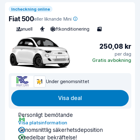
Incheckning online
Fiat 500
eller liknande Mini
Manuell
4
Luftkonditionering
3
250,08 kr
per dag
Gratis avbokning
7,1
Under genomsnittet
Visa deal
Personligt bemötande
Visa platsinformation
Genomsnittlig säkerhetsdeposition
Omedelbar bekräftelse!