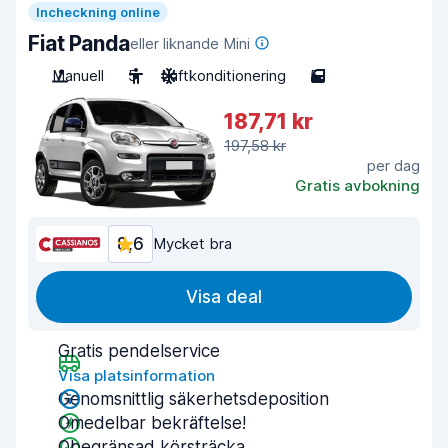
Incheckning online
Fiat Panda
eller liknande Mini
Manuell
5
Luftkonditionering
5
187,71 kr
197,58 kr
per dag
Gratis avbokning
8,6
Mycket bra
Visa deal
Gratis pendelservice
Visa platsinformation
Genomsnittlig säkerhetsdeposition
Omedelbar bekräftelse!
Obegränsad körsträcka