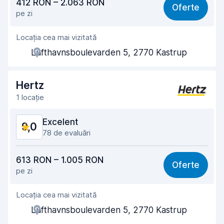
412 RON – 2.063 RON
Oferte
pe zi
Ușor de găsit
8,9
Locația cea mai vizitată
Amabilitatea agenților
9,1
Lufthavnsboulevarden 5, 2770 Kastrup
Rapiditatea preluării
9,0
Rapiditatea predării
9,2
Hertz
1 locație
Curățenia mașinii
9,1
Excelent
9,0
Starea mașinii
9,3
78 de evaluări
Raport calitate-preț
8,6
613 RON – 1.005 RON
Oferte
pe zi
Ușor de găsit
9,0
Locația cea mai vizitată
Amabilitatea agenților
9,0
Lufthavnsboulevarden 5, 2770 Kastrup
Rapiditatea preluării
8,9