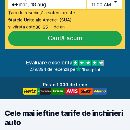
mar., 18 aug.
11:00 AM
Țara de reședință a șoferului este
Statele Unite ale Americii (SUA)
și vârsta este
de ani
30-65
Caută acum
Evaluare excelentă
279.894 de recenzii pe
Peste 1.000 de firme
Cele mai ieftine tarife de închirieri
auto