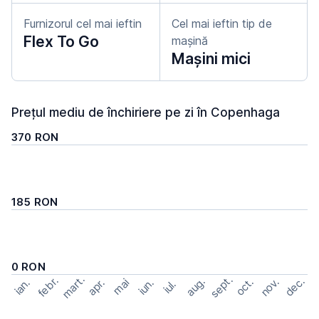
Furnizorul cel mai ieftin
Cel mai ieftin tip de
Flex To Go
mașină
Mașini mici
Prețul mediu de închiriere pe zi în Copenhaga
370 RON
185 RON
0 RON
mart.
sept.
febr.
dec.
aug.
nov.
oct.
apr.
mai
ian.
iun.
iul.