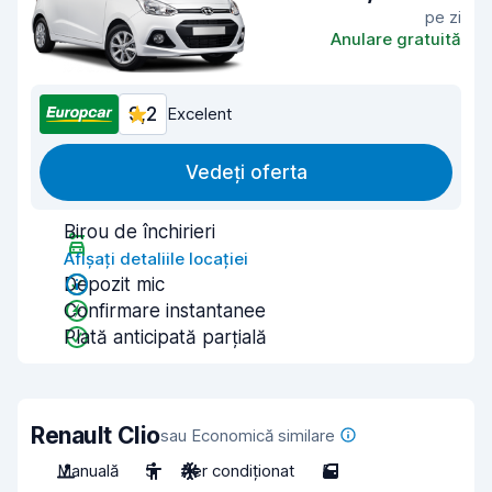
pe zi
Anulare gratuită
9,2
Excelent
Vedeți oferta
Birou de închirieri
Afișați detaliile locației
Depozit mic
Confirmare instantanee
Plată anticipată parțială
Renault Clio
sau Economică similare
Manuală
5
Aer condiționat
5