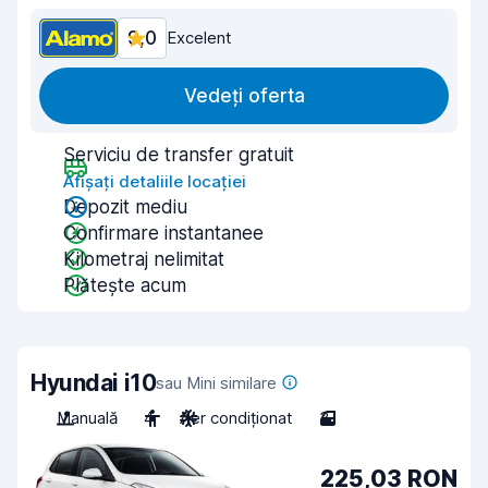
9,0
Excelent
Vedeți oferta
Serviciu de transfer gratuit
Afișați detaliile locației
Depozit mediu
Confirmare instantanee
Kilometraj nelimitat
Plătește acum
Hyundai i10
sau Mini similare
Manuală
4
Aer condiționat
3
225,03 RON