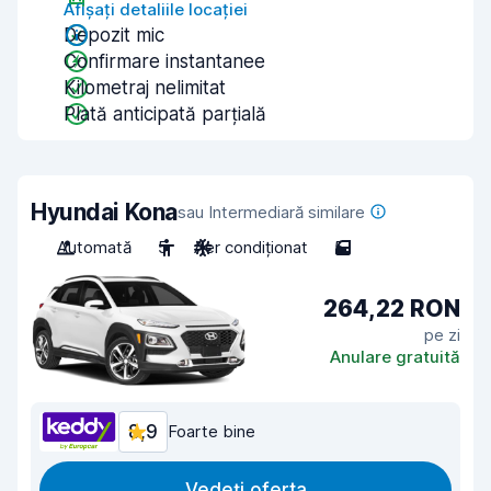
Afișați detaliile locației
Depozit mic
Confirmare instantanee
Kilometraj nelimitat
Plată anticipată parțială
Hyundai Kona
sau Intermediară similare
Automată
5
Aer condiționat
5
264,22 RON
pe zi
Anulare gratuită
8,9
Foarte bine
Vedeți oferta