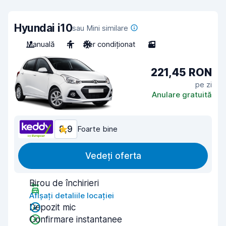
Hyundai i10
sau Mini similare
Manuală
4
Aer condiționat
3
221,45 RON
pe zi
Anulare gratuită
8,9
Foarte bine
Vedeți oferta
Birou de închirieri
Afișați detaliile locației
Depozit mic
Confirmare instantanee