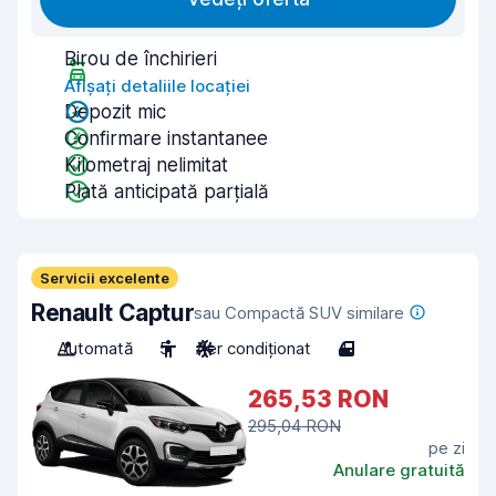
Birou de închirieri
Afișați detaliile locației
Depozit mic
Confirmare instantanee
Kilometraj nelimitat
Plată anticipată parțială
Servicii excelente
Renault Captur
sau Compactă SUV similare
Automată
5
Aer condiționat
4
265,53 RON
295,04 RON
pe zi
Anulare gratuită