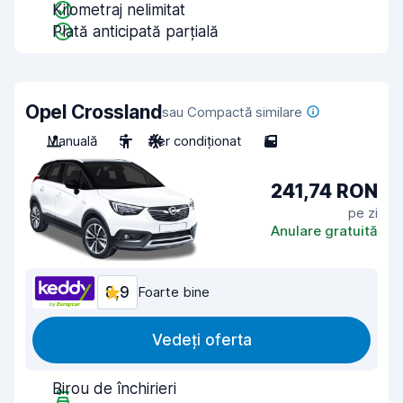
Kilometraj nelimitat
Plată anticipată parțială
Opel Crossland
sau Compactă similare
Manuală
5
Aer condiționat
5
241,74 RON
pe zi
Anulare gratuită
8,9
Foarte bine
Vedeți oferta
Birou de închirieri