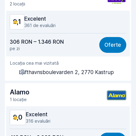
2 locații
Curățenia mașinii
9,4
Excelent
9,1
Starea mașinii
9,3
361 de evaluări
Raport calitate-preț
9,0
306 RON – 1.346 RON
Oferte
pe zi
Ușor de găsit
8,9
Locația cea mai vizitată
Amabilitatea agenților
9,1
Lufthavnsboulevarden 2, 2770 Kastrup
Rapiditatea preluării
9,1
Rapiditatea predării
9,3
Alamo
1 locație
Curățenia mașinii
9,1
Excelent
9,0
Starea mașinii
8,9
316 evaluări
Raport calitate-preț
8,5