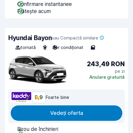
Confirmare instantanee
Plătește acum
Hyundai Bayon
sau Compactă similare
Automată
5
Aer condiționat
5
243,49 RON
pe zi
Anulare gratuită
8,9
Foarte bine
Vedeți oferta
Birou de închirieri