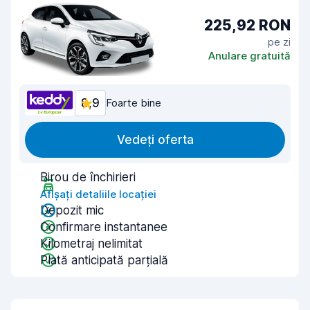
225,92 RON
pe zi
Anulare gratuită
8,9
Foarte bine
Vedeți oferta
Birou de închirieri
Afișați detaliile locației
Depozit mic
Confirmare instantanee
Kilometraj nelimitat
Plată anticipată parțială