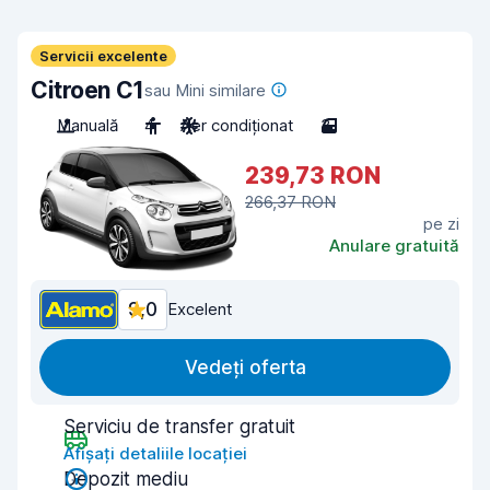
Servicii excelente
Citroen C1
sau Mini similare
Manuală
4
Aer condiționat
3
239,73 RON
266,37 RON
pe zi
Anulare gratuită
9,0
Excelent
Vedeți oferta
Serviciu de transfer gratuit
Afișați detaliile locației
Depozit mediu