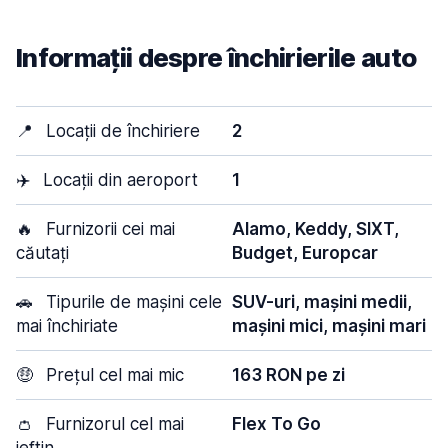
Informații despre închirierile auto
📍
Locații de închiriere
2
✈️
Locații din aeroport
1
🔥
Furnizorii cei mai
Alamo, Keddy, SIXT,
căutați
Budget, Europcar
🚗
Tipurile de mașini cele
SUV-uri, mașini medii,
mai închiriate
mașini mici, mașini mari
🤑
Prețul cel mai mic
163 RON pe zi
👛
Furnizorul cel mai
Flex To Go