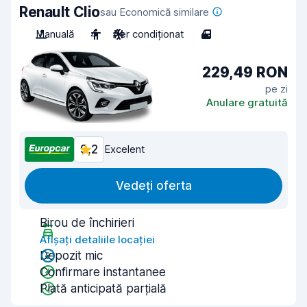
Renault Clio
sau Economică similare
Manuală
4
Aer condiționat
4
229,49 RON
pe zi
Anulare gratuită
9,2
Excelent
Vedeți oferta
Birou de închirieri
Afișați detaliile locației
Depozit mic
Confirmare instantanee
Plată anticipată parțială