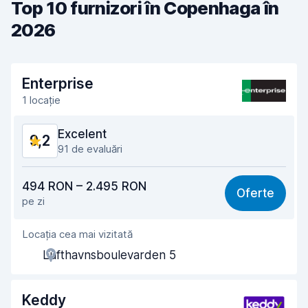
Top 10 furnizori în Copenhaga în
2026
Enterprise
1 locație
Excelent
9,2
91 de evaluări
Raport calitate-preț
8,8
494 RON – 2.495 RON
Oferte
pe zi
Ușor de găsit
9,0
Locația cea mai vizitată
Amabilitatea agenților
9,3
Lufthavnsboulevarden 5
Rapiditatea preluării
9,1
Rapiditatea predării
9,3
Keddy