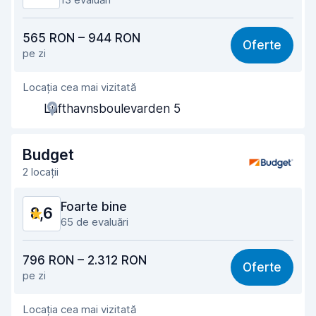
Raport calitate-preț
8,3
565 RON – 944 RON
Oferte
pe zi
Ușor de găsit
8,8
Locația cea mai vizitată
Amabilitatea agenților
8,5
Lufthavnsboulevarden 5
Rapiditatea preluării
8,6
Rapiditatea predării
9,1
Budget
2 locații
Curățenia mașinii
8,8
Foarte bine
8,6
Starea mașinii
8,8
65 de evaluări
Raport calitate-preț
8,2
796 RON – 2.312 RON
Oferte
pe zi
Ușor de găsit
8,3
Locația cea mai vizitată
Amabilitatea agenților
8,6