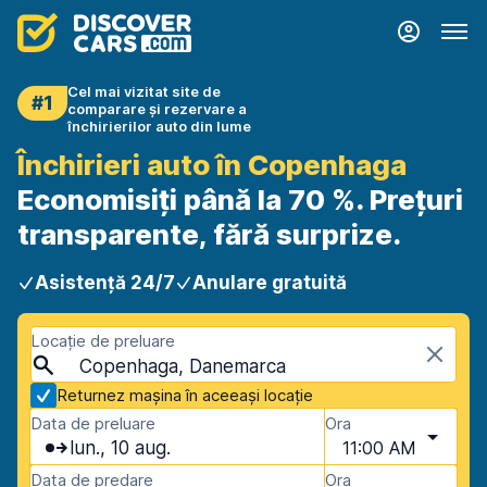
Cel mai vizitat site de
#1
comparare și rezervare a
închirierilor auto din lume
Închirieri auto în Copenhaga
Economisiți până la 70 %. Prețuri
transparente, fără surprize.
Asistență 24/7
Anulare gratuită
Locație de preluare
Copenhaga, Danemarca
Returnez mașina în aceeași locație
Data de preluare
Ora
lun., 10 aug.
11:00 AM
Data de predare
Ora