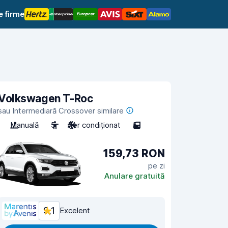
e firme
Volkswagen T-Roc
sau Intermediară Crossover similare
Manuală
5
Aer condiționat
5
159,73 RON
pe zi
Anulare gratuită
9,1
Excelent