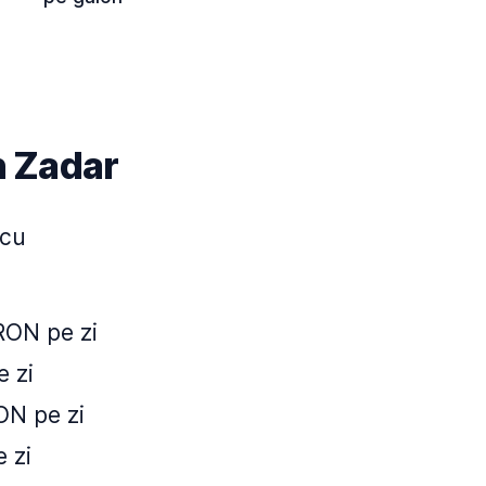
în Zadar
 cu
RON pe zi
e zi
ON pe zi
 zi