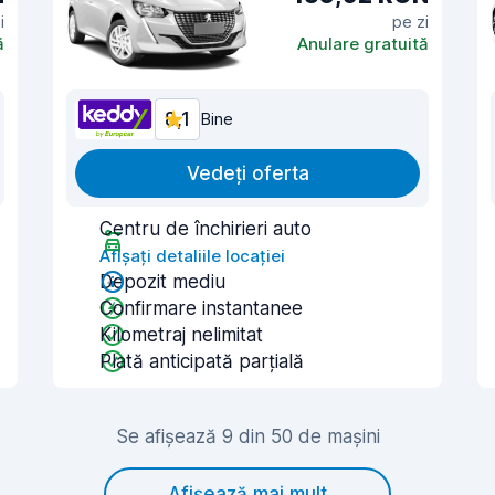
i
pe zi
ă
Anulare gratuită
8,1
Bine
Vedeți oferta
Centru de închirieri auto
Afișați detaliile locației
Depozit mediu
Confirmare instantanee
Kilometraj nelimitat
Plată anticipată parțială
Se afișează 9 din 50 de mașini
Afișează mai mult