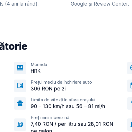
 (4 ani la rând).
Google și Review Center.
ătorie
Moneda
HRK
Prețul mediu de închiriere auto
306 RON pe zi
Limita de viteză în afara orașului
90 – 130 km/h sau 56 – 81 mi/h
Preț minim benzină
N
7,40 RON / per litru sau 28,01 RON
pe galon