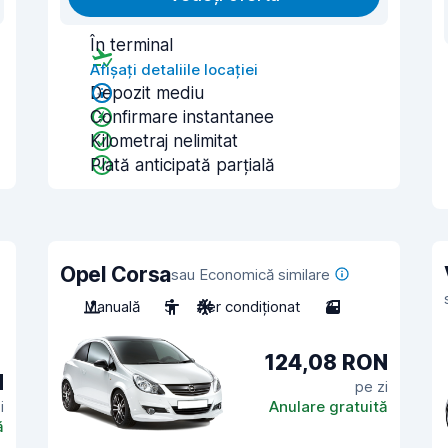
În terminal
Afișați detaliile locației
Depozit mediu
Confirmare instantanee
Kilometraj nelimitat
Plată anticipată parțială
Opel Corsa
sau Economică similare
Manuală
5
Aer condiționat
3
124,08 RON
N
pe zi
i
Anulare gratuită
ă