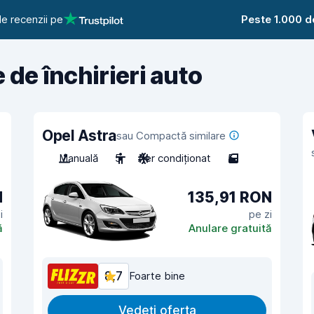
e recenzii pe
Peste 1.000 d
e de închirieri auto
Opel Astra
sau Compactă similare
Manuală
5
Aer condiționat
5
N
135,91 RON
i
pe zi
ă
Anulare gratuită
8,7
Foarte bine
Vedeți oferta