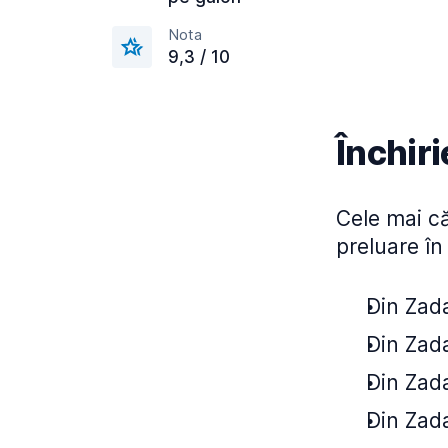
Nota
9,3 / 10
Închiri
Cele mai că
preluare în
Din Zada
Din Zada
Din Zada
Din Zada