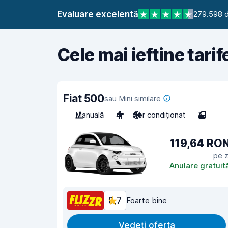
Evaluare excelentă
279.598 d
Cele mai ieftine tarif
Fiat 500
sau Mini similare
Manuală
4
Aer condiționat
3
119,64 RO
pe z
Anulare gratuit
8,7
Foarte bine
Vedeți oferta