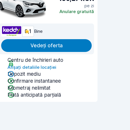
pe zi
Anulare gratuită
8,1
Bine
Vedeți oferta
Centru de închirieri auto
Afișați detaliile locației
Depozit mediu
Confirmare instantanee
Kilometraj nelimitat
Plată anticipată parțială