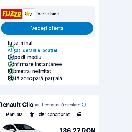
8,7
Foarte bine
Vedeți oferta
În terminal
Afișați detaliile locației
Depozit mediu
Confirmare instantanee
Kilometraj nelimitat
Plată anticipată parțială
Renault Clio
sau Economică similare
Manuală
5
Aer condiționat
5
136,27 RON