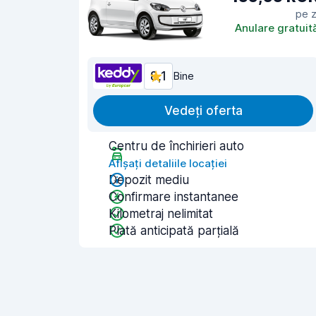
pe z
Anulare gratuit
8,1
Bine
Vedeți oferta
Centru de închirieri auto
Afișați detaliile locației
Depozit mediu
Confirmare instantanee
Kilometraj nelimitat
Plată anticipată parțială