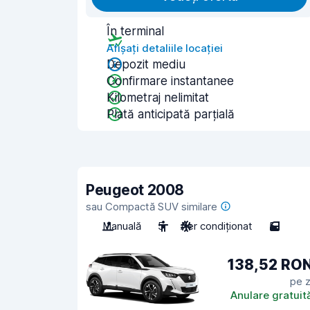
În terminal
Afișați detaliile locației
Depozit mediu
Confirmare instantanee
Kilometraj nelimitat
Plată anticipată parțială
Peugeot 2008
sau Compactă SUV similare
Manuală
5
Aer condiționat
5
138,52 RO
pe z
Anulare gratuit