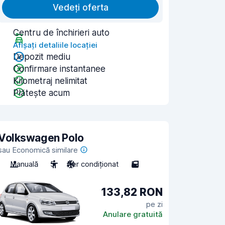
Vedeți oferta
Centru de închirieri auto
Afișați detaliile locației
Depozit mediu
Confirmare instantanee
Kilometraj nelimitat
Plătește acum
Volkswagen Polo
sau Economică similare
Manuală
5
Aer condiționat
5
133,82 RON
pe zi
Anulare gratuită