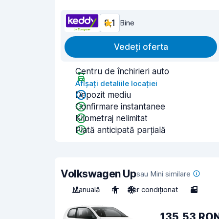
8,1
Bine
Vedeți oferta
Centru de închirieri auto
Afișați detaliile locației
Depozit mediu
Confirmare instantanee
Kilometraj nelimitat
Plată anticipată parțială
Volkswagen Up
sau Mini similare
Manuală
4
Aer condiționat
3
135,53 RO