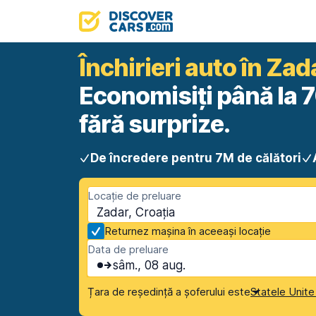
Închirieri auto în Zad
Economisiți până la 7
fără surprize.
De încredere pentru 7M de călători
Locație de preluare
Zadar, Croația
Returnez mașina în aceeași locație
Data de preluare
sâm., 08 aug.
Țara de reședință a șoferului este
Statele Unite