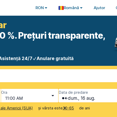
RON
Română
Ajutor
ar
0 %. Prețuri transparente,
Asistență 24/7
Anulare gratuită
Ora
Data de predare
11:00 AM
dum., 16 aug.
și vârsta este
de ani
 ale Americii (SUA)
30-65