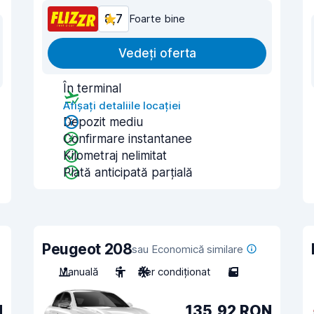
8,7
Foarte bine
Vedeți oferta
În terminal
Afișați detaliile locației
Depozit mediu
Confirmare instantanee
Kilometraj nelimitat
Plată anticipată parțială
Peugeot 208
sau Economică similare
Manuală
5
Aer condiționat
5
N
135,92 RON