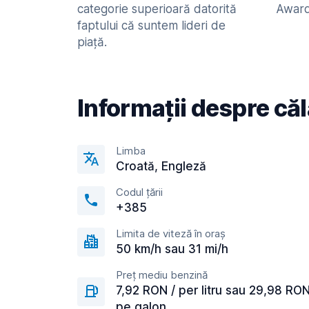
categorie superioară datorită
Awards
faptului că suntem lideri de
piață.
Informații despre căl
Limba
Croată, Engleză
Codul țării
+385
Limita de viteză în oraș
50 km/h sau 31 mi/h
Preț mediu benzină
7,92 RON / per litru sau 29,98 RO
pe galon