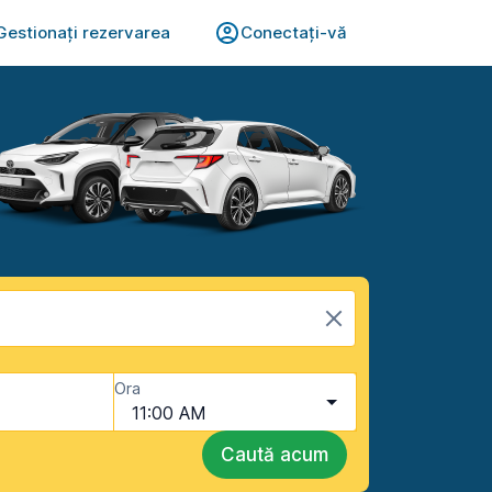
Gestionați rezervarea
Conectați-vă
Ora
11:00 AM
Caută acum