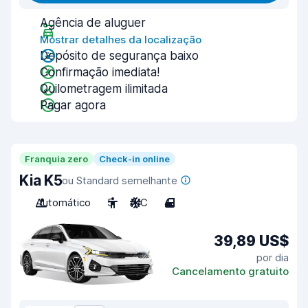
Agência de aluguer
Mostrar detalhes da localização
Depósito de segurança baixo
Confirmação imediata!
Quilometragem ilimitada
Pagar agora
Franquia zero
Check-in online
Kia K5
ou Standard semelhante
Automático
5
A/C
4
39,89 US$
por dia
Cancelamento gratuito