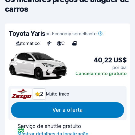
carros
Toyota Yaris
ou Economy semelhante
Automático
4
A/C
4
40,22 US$
por dia
Cancelamento gratuito
4,2
Muito fraco
Ver a oferta
Serviço de shuttle gratuito
Mostrar detalhes da localização