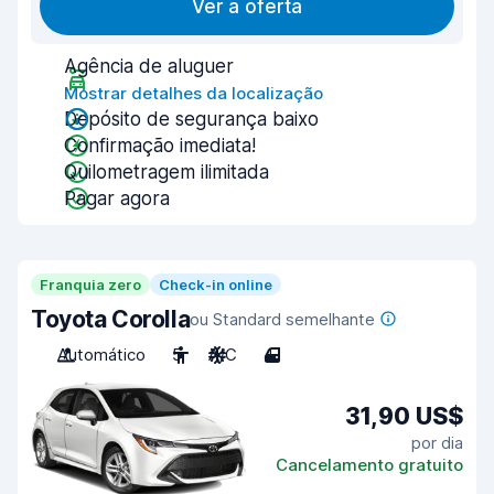
Ver a oferta
Agência de aluguer
Mostrar detalhes da localização
Depósito de segurança baixo
Confirmação imediata!
Quilometragem ilimitada
Pagar agora
Franquia zero
Check-in online
Toyota Corolla
ou Standard semelhante
Automático
5
A/C
4
31,90 US$
por dia
Cancelamento gratuito