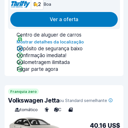
8,2
Boa
Ver a oferta
Centro de aluguer de carros
Mostrar detalhes da localização
Depósito de segurança baixo
Confirmação imediata!
Quilometragem ilimitada
Pagar parte agora
Franquia zero
Volkswagen Jetta
ou Standard semelhante
Automático
5
A/C
4
40,16 US$