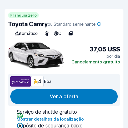
Franquia zero
Toyota Camry
ou Standard semelhante
Automático
5
A/C
4
37,05 US$
por dia
Cancelamento gratuito
8,4
Boa
Ver a oferta
Serviço de shuttle gratuito
Mostrar detalhes da localização
Depósito de segurança baixo