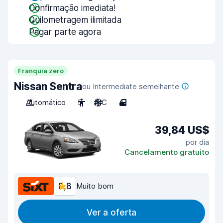
Confirmação imediata!
Quilometragem ilimitada
Pagar parte agora
Franquia zero
Nissan Sentra
ou Intermediate semelhante
Automático
5
A/C
4
39,84 US$
por dia
Cancelamento gratuito
8,8
Muito bom
Ver a oferta