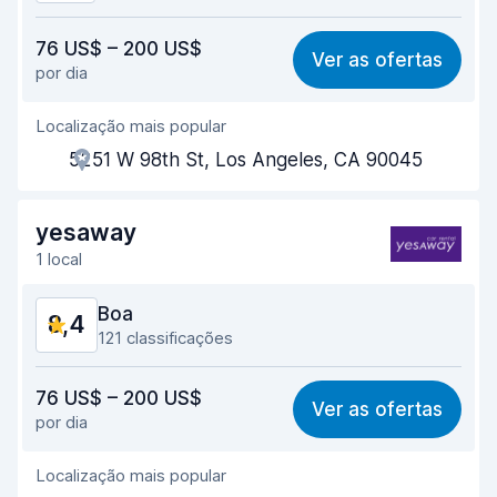
Relação qualidade/preço
8,4
76 US$ – 200 US$
Ver as ofertas
por dia
Facilidade em encontrar
8,5
Localização mais popular
Eficiência dos agentes
8,4
5251 W 98th St, Los Angeles, CA 90045
Rapidez do levantamento
7,8
Rapidez da devolução
8,9
yesaway
1 local
Limpeza do carro
8,7
Boa
8,4
Estado do carro
8,8
121 classificações
Relação qualidade/preço
8,7
76 US$ – 200 US$
Ver as ofertas
por dia
Facilidade em encontrar
8,1
Localização mais popular
Eficiência dos agentes
8,5