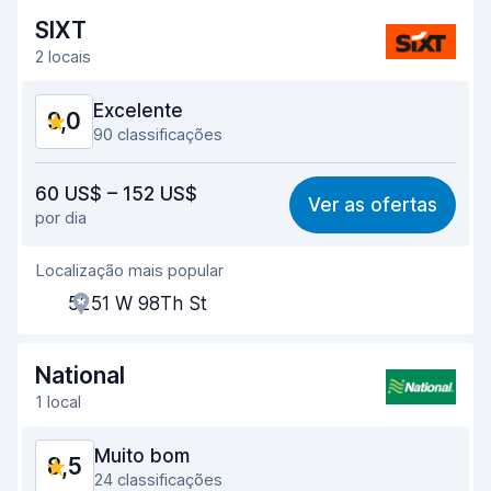
SIXT
Limpeza do carro
9,1
2 locais
Estado do carro
9,2
Excelente
9,0
90 classificações
Relação qualidade/preço
8,6
60 US$ – 152 US$
Ver as ofertas
por dia
Facilidade em encontrar
8,9
Localização mais popular
Eficiência dos agentes
8,9
5251 W 98Th St
Rapidez do levantamento
8,8
Rapidez da devolução
9,6
National
1 local
Limpeza do carro
9,3
Muito bom
8,5
Estado do carro
9,2
24 classificações