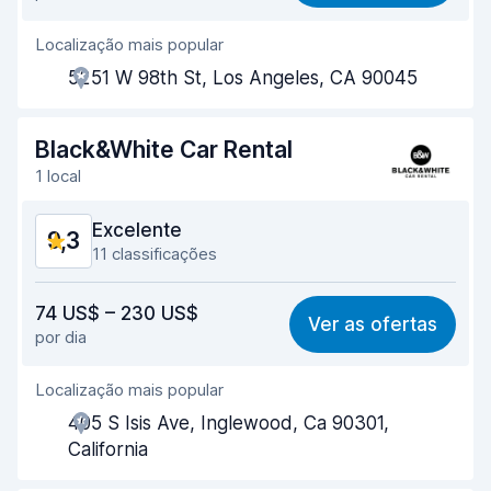
Localização mais popular
Eficiência dos agentes
9,5
5251 W 98th St, Los Angeles, CA 90045
Rapidez do levantamento
9,5
Rapidez da devolução
9,8
Black&White Car Rental
1 local
Limpeza do carro
9,2
Excelente
9,3
Estado do carro
9,3
11 classificações
Relação qualidade/preço
9,1
74 US$ – 230 US$
Ver as ofertas
por dia
Facilidade em encontrar
9,6
Localização mais popular
Eficiência dos agentes
9,3
405 S Isis Ave, Inglewood, Ca 90301,
Rapidez do levantamento
9,5
California
Rapidez da devolução
9,4