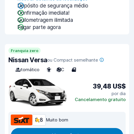
Depósito de segurança médio
Confirmação imediata!
Quilometragem ilimitada
Pagar parte agora
Franquia zero
Nissan Versa
ou Compact semelhante
Automático
5
A/C
4
39,48 US$
por dia
Cancelamento gratuito
8,8
Muito bom