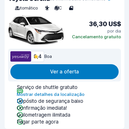
Automático
5
A/C
4
36,30 US$
por dia
Cancelamento gratuito
8,4
Boa
Ver a oferta
Serviço de shuttle gratuito
Mostrar detalhes da localização
Depósito de segurança baixo
Confirmação imediata!
Quilometragem ilimitada
Pagar parte agora