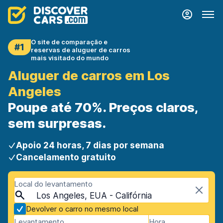
O site de comparação e
#1
reservas de aluguer de carros
mais visitado do mundo
Aluguer de carros em Los
Angeles
Poupe até 70%. Preços claros,
sem surpresas.
Apoio 24 horas, 7 dias por semana
Cancelamento gratuito
Local do levantamento
Los Angeles, EUA - Califórnia
Devolver o carro no mesmo local
Levantamento
Hora