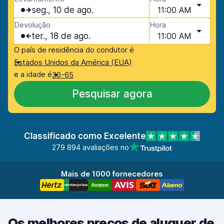
seg., 10 de ago.
11:00 AM
Devolução
Hora
ter., 18 de ago.
11:00 AM
O país de residência do condutor é
Estados Unidos da América (EUA)
e a idade é
30-65
Pesquisar agora
Classificado como Excelente
279 894 avaliações no
Mais de 1000 fornecedores
Os melhores preços de aluguer de