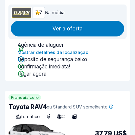
7,7
Na média
Ver a oferta
Agência de aluguer
Mostrar detalhes da localização
Depósito de segurança baixo
Confirmação imediata!
Pagar agora
Franquia zero
Toyota RAV4
ou Standard SUV semelhante
Automático
5
A/C
5
37,79 US$