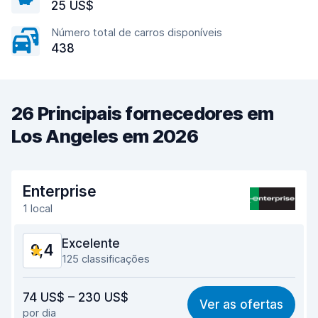
25 US$
Número total de carros disponíveis
438
26 Principais fornecedores em
Los Angeles em 2026
Enterprise
1 local
Excelente
9,4
125 classificações
Relação qualidade/preço
9,4
74 US$ – 230 US$
Ver as ofertas
por dia
Facilidade em encontrar
9,3