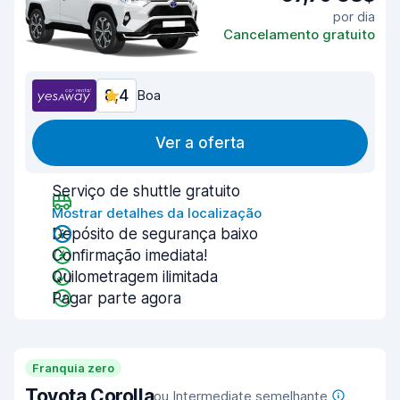
por dia
Cancelamento gratuito
8,4
Boa
Ver a oferta
Serviço de shuttle gratuito
Mostrar detalhes da localização
Depósito de segurança baixo
Confirmação imediata!
Quilometragem ilimitada
Pagar parte agora
Franquia zero
Toyota Corolla
ou Intermediate semelhante