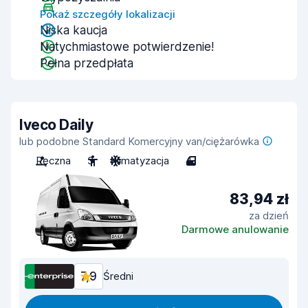
Pokaż szczegóły lokalizacji
Niska kaucja
Natychmiastowe potwierdzenie!
Pełna przedpłata
Iveco Daily
lub podobne Standard Komercyjny van/ciężarówka
Ręczna
3
Klimatyzacja
4
83,94 zł
za dzień
Darmowe anulowanie
7,9
Średni