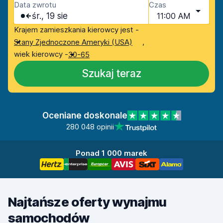
Data zwrotu
Czas
śr., 19 sie
11:00 AM
Krajem zamieszkania kierowcy jest -
,
Stany Zjednoczone Ameryki (USA)
wiek kierowcy -
30-65
Szukaj teraz
Oceniane doskonale
280 048 opinii
Ponad 1 000 marek
Najtańsze oferty wynajmu
samochodów