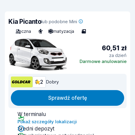
Kia Picanto
lub podobne Mini
Ręczna
4
Klimatyzacja
3
60,51 zł
za dzień
Darmowe anulowanie
8,2
Dobry
Sprawdź ofertę
W terminalu
Pokaż szczegóły lokalizacji
Średni depozyt