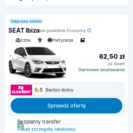
Odprawa online
SEAT Ibiza
lub podobne Economy
Ręczna
5
Klimatyzacja
5
62,50 zł
za dzień
Darmowe anulowanie
8,5
Bardzo dobry
Sprawdź ofertę
Bezpłatny transfer
Pokaż szczegóły lokalizacji