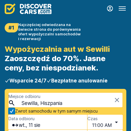
Najczęściej odwiedzana na
#1
świecie strona do porównywania
ofert wypożyczalni samochodów
i rezerwacji
Wypożyczalnia aut w Sewilli
Zaoszczędź do 70%. Jasne
ceny, bez niespodzianek.
Wsparcie 24/7
Bezpłatne anulowanie
Miejsce odbioru
Sewilla, Hiszpania
Zwrot samochodu w tym samym miejscu
Data odbioru
Czas
wt., 11 sie
11:00 AM