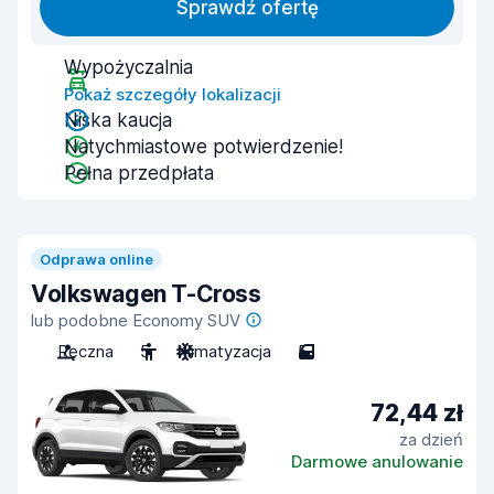
Sprawdź ofertę
Wypożyczalnia
Pokaż szczegóły lokalizacji
Niska kaucja
Natychmiastowe potwierdzenie!
Pełna przedpłata
Odprawa online
Volkswagen T-Cross
lub podobne Economy SUV
Ręczna
5
Klimatyzacja
5
72,44 zł
za dzień
Darmowe anulowanie