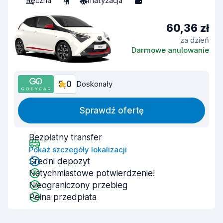
Ręczna
4
Klimatyzacja
3
60,36 zł
za dzień
Darmowe anulowanie
9,0
Doskonały
Sprawdź ofertę
Bezpłatny transfer
Pokaż szczegóły lokalizacji
Średni depozyt
Natychmiastowe potwierdzenie!
Nieograniczony przebieg
Pełna przedpłata