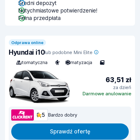
Średni depozyt
Natychmiastowe potwierdzenie!
Pełna przedpłata
Odprawa online
Hyundai i10
lub podobne Mini Elite
Automatyczna
4
Klimatyzacja
5
63,51 zł
za dzień
Darmowe anulowanie
8,5
Bardzo dobry
Sprawdź ofertę