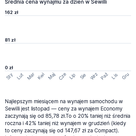
Średnia cena wynajmu za dzień w Sewilli
162 zł
81 zł
0 zł
Cze
Mar
Wrz
Paź
Kwi
Maj
Gru
Sty
Lut
Lip
Sie
Lis
Najlepszym miesiącem na wynajem samochodu w
Sewilli jest listopad — ceny za wynajem Economy
zaczynają się od 85,78 zł.To o 20% taniej niż średnia
roczna i 42% taniej niż wynajem w grudzień (kiedy
to ceny zaczynają się od 147,67 zł za Compact).