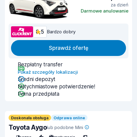
za dzień
Darmowe anulowanie
8,5
Bardzo dobry
Sprawdź ofertę
Bezpłatny transfer
Pokaż szczegóły lokalizacji
Średni depozyt
Natychmiastowe potwierdzenie!
Pełna przedpłata
Doskonała obsługa
Odprawa online
Toyota Aygo
lub podobne Mini