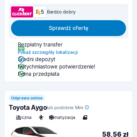
8,5
Bardzo dobry
Sprawdź ofertę
Bezpłatny transfer
Pokaż szczegóły lokalizacji
Średni depozyt
Natychmiastowe potwierdzenie!
Pełna przedpłata
Odprawa online
Toyota Aygo
lub podobne Mini
Ręczna
4
Klimatyzacja
4
58,56 zł