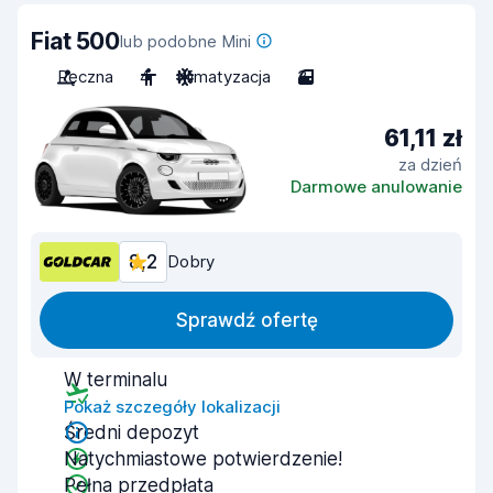
Fiat 500
lub podobne Mini
Ręczna
4
Klimatyzacja
3
61,11 zł
za dzień
Darmowe anulowanie
8,2
Dobry
Sprawdź ofertę
W terminalu
Pokaż szczegóły lokalizacji
Średni depozyt
Natychmiastowe potwierdzenie!
Pełna przedpłata