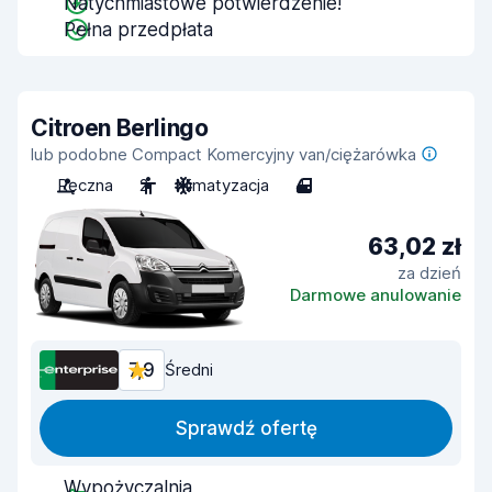
Natychmiastowe potwierdzenie!
Pełna przedpłata
Citroen Berlingo
lub podobne Compact Komercyjny van/ciężarówka
Ręczna
2
Klimatyzacja
4
63,02 zł
za dzień
Darmowe anulowanie
7,9
Średni
Sprawdź ofertę
Wypożyczalnia