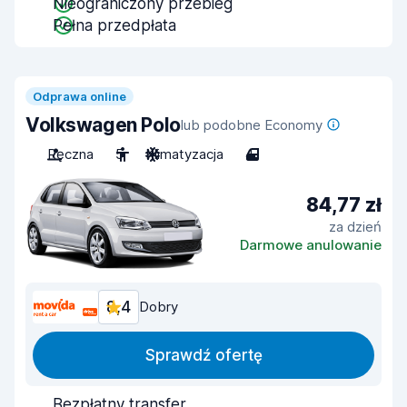
Nieograniczony przebieg
Pełna przedpłata
Odprawa online
Volkswagen Polo
lub podobne Economy
Ręczna
5
Klimatyzacja
4
84,77 zł
za dzień
Darmowe anulowanie
8,4
Dobry
Sprawdź ofertę
Bezpłatny transfer