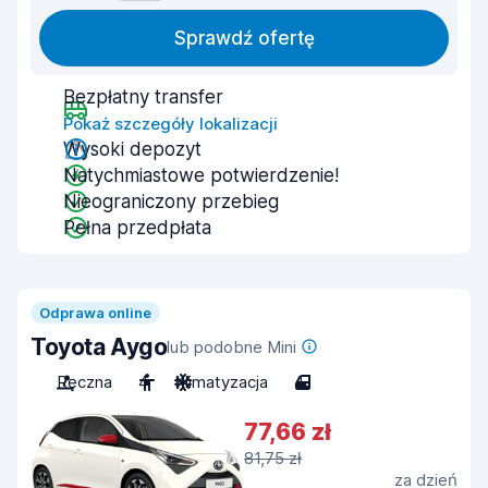
Sprawdź ofertę
Bezpłatny transfer
Pokaż szczegóły lokalizacji
Wysoki depozyt
Natychmiastowe potwierdzenie!
Nieograniczony przebieg
Pełna przedpłata
Odprawa online
Toyota Aygo
lub podobne Mini
Ręczna
4
Klimatyzacja
4
77,66 zł
81,75 zł
za dzień