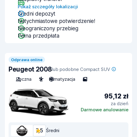
Pokaż szczegóły lokalizacji
Średni depozyt
Natychmiastowe potwierdzenie!
Nieograniczony przebieg
Pełna przedpłata
Odprawa online
Peugeot 2008
lub podobne Compact SUV
Ręczna
5
Klimatyzacja
5
95,12 zł
za dzień
Darmowe anulowanie
7,5
Średni