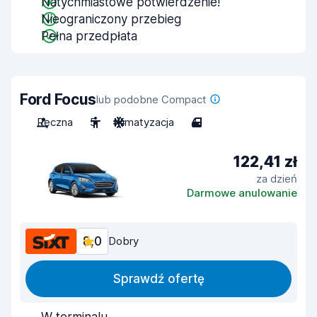
Natychmiastowe potwierdzenie!
Nieograniczony przebieg
Pełna przedpłata
Ford Focus
lub podobne Compact
Ręczna
5
Klimatyzacja
4
122,41 zł
za dzień
Darmowe anulowanie
8,0
Dobry
Sprawdź ofertę