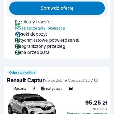
Sprawdź ofertę
Bezpłatny transfer
Pokaż szczegóły lokalizacji
Wysoki depozyt
Natychmiastowe potwierdzenie!
Nieograniczony przebieg
Pełna przedpłata
Odprawa online
Renault Captur
lub podobne Compact SUV
Ręczna
5
Klimatyzacja
5
95,25 zł
za dzień
Darmowe anulowanie