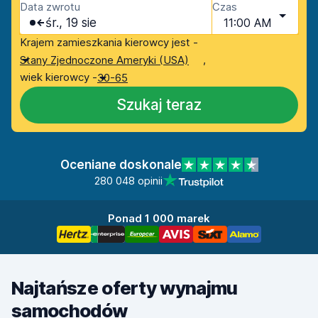
Data zwrotu
Czas
śr., 19 sie
11:00 AM
Krajem zamieszkania kierowcy jest -
,
Stany Zjednoczone Ameryki (USA)
wiek kierowcy -
30-65
Szukaj teraz
Oceniane doskonale
280 048 opinii
Ponad 1 000 marek
Najtańsze oferty wynajmu
samochodów