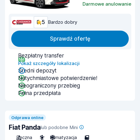
Darmowe anulowanie
8,5
Bardzo dobry
Sprawdź ofertę
Bezpłatny transfer
Pokaż szczegóły lokalizacji
Średni depozyt
Natychmiastowe potwierdzenie!
Nieograniczony przebieg
Pełna przedpłata
Odprawa online
Fiat Panda
lub podobne Mini
Ręczna
5
Klimatyzacja
5