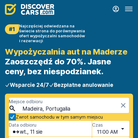
Najczęściej odwiedzana na
#1
świecie strona do porównywania
ofert wypożyczalni samochodów
i rezerwacji
Wypożyczalnia aut na Maderze
Zaoszczędź do 70%. Jasne
ceny, bez niespodzianek.
Wsparcie 24/7
Bezpłatne anulowanie
Miejsce odbioru
Madeira, Portugalia
Zwrot samochodu w tym samym miejscu
Data odbioru
Czas
wt., 11 sie
11:00 AM