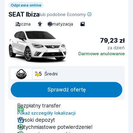
Odprawa online
SEAT Ibiza
lub podobne Economy
Ręczna
5
Klimatyzacja
5
79,23 zł
za dzień
Darmowe anulowanie
7,5
Średni
Sprawdź ofertę
Bezpłatny transfer
Pokaż szczegóły lokalizacji
Wysoki depozyt
Natychmiastowe potwierdzenie!