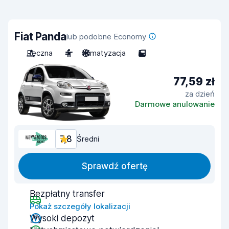
Fiat Panda
lub podobne Economy
Ręczna
4
Klimatyzacja
5
77,59 zł
za dzień
Darmowe anulowanie
7,8
Średni
Sprawdź ofertę
Bezpłatny transfer
Pokaż szczegóły lokalizacji
Wysoki depozyt