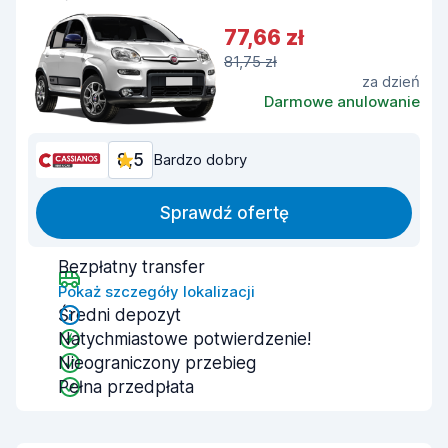
77,66 zł
81,75 zł
za dzień
Darmowe anulowanie
8,5
Bardzo dobry
Sprawdź ofertę
Bezpłatny transfer
Pokaż szczegóły lokalizacji
Średni depozyt
Natychmiastowe potwierdzenie!
Nieograniczony przebieg
Pełna przedpłata