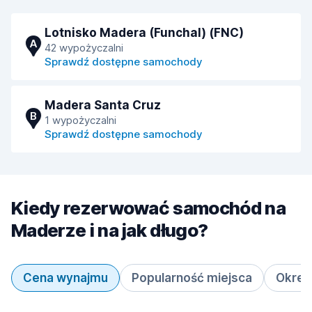
Lotnisko Madera (Funchal) (FNC)
A
42 wypożyczalni
Sprawdź dostępne samochody
Madera Santa Cruz
B
1 wypożyczalni
Sprawdź dostępne samochody
Kiedy rezerwować samochód na
Maderze i na jak długo?
Cena wynajmu
Popularność miejsca
Okres