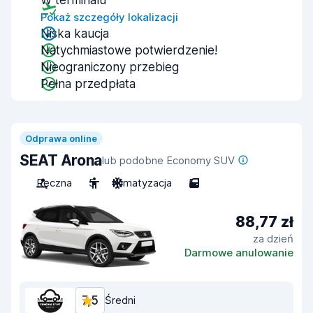
W terminalu
Pokaż szczegóły lokalizacji
Niska kaucja
Natychmiastowe potwierdzenie!
Nieograniczony przebieg
Pełna przedpłata
Odprawa online
SEAT Arona
lub podobne Economy SUV
Ręczna
5
Klimatyzacja
5
88,77 zł
za dzień
Darmowe anulowanie
7,5
Średni