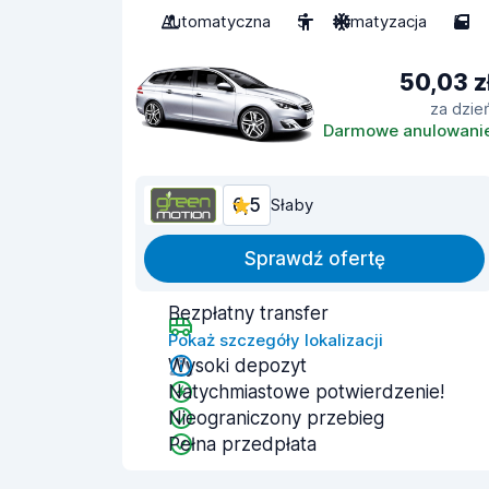
Automatyczna
5
Klimatyzacja
5
50,03 z
za dzie
Darmowe anulowani
6,5
Słaby
Sprawdź ofertę
Bezpłatny transfer
Pokaż szczegóły lokalizacji
Wysoki depozyt
Natychmiastowe potwierdzenie!
Nieograniczony przebieg
Pełna przedpłata