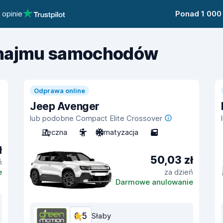
 opinie
Ponad 1 000
ynajmu samochodów
Odprawa online
Jeep Avenger
lub podobne Compact Elite Crossover
Ręczna
5
Klimatyzacja
5
ł
50,03 zł
ń
e
za dzień
Darmowe anulowanie
6,5
Słaby