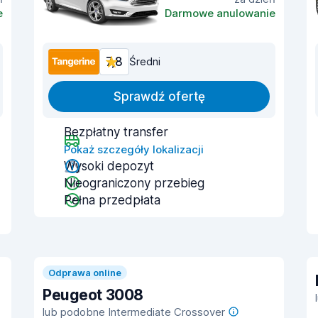
e
Darmowe anulowanie
7,8
Średni
Sprawdź ofertę
Bezpłatny transfer
Pokaż szczegóły lokalizacji
Wysoki depozyt
Nieograniczony przebieg
Pełna przedpłata
Odprawa online
Peugeot 3008
lub podobne Intermediate Crossover