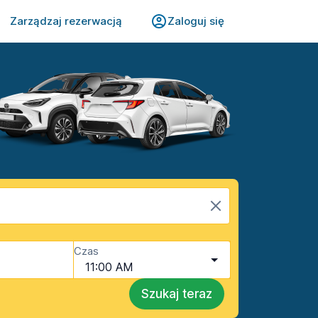
Zarządzaj rezerwacją
Zaloguj się
Czas
11:00 AM
Szukaj teraz