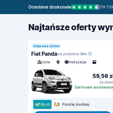
Oceniane doskonale
279 733
Najtańsze oferty w
Odprawa online
Fiat Panda
lub podobne Mini
Ręczna
5
Klimatyzacja
5
59,56 z
za dzie
Darmowe anulowani
7,3
Poniżej średniej