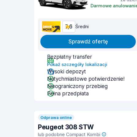
Darmowe anulowani
7,6
Średni
Sprawdź ofertę
Bezpłatny transfer
Pokaż szczegóły lokalizacji
Wysoki depozyt
Natychmiastowe potwierdzenie!
Nieograniczony przebieg
Pełna przedpłata
Odprawa online
Peugeot 308 STW
lub podobne Compact Kombi