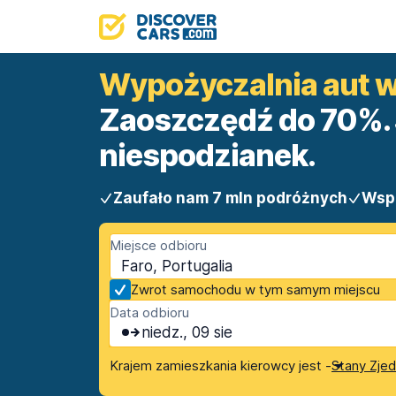
Wypożyczalnia aut w
Zaoszczędź do 70%. 
niespodzianek.
Zaufało nam 7 mln podróżnych
Wsp
Miejsce odbioru
Faro, Portugalia
Zwrot samochodu w tym samym miejscu
Data odbioru
niedz., 09 sie
Krajem zamieszkania kierowcy jest -
Stany Zje