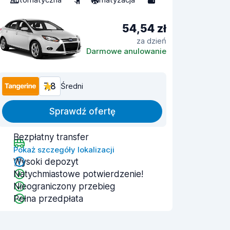
54,54 zł
za dzień
Darmowe anulowanie
7,8
Średni
Sprawdź ofertę
Bezpłatny transfer
Pokaż szczegóły lokalizacji
Wysoki depozyt
Natychmiastowe potwierdzenie!
Nieograniczony przebieg
Pełna przedpłata