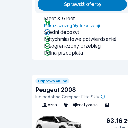
Sprawdź ofertę
Meet & Greet
Pokaż szczegóły lokalizacji
Średni depozyt
Natychmiastowe potwierdzenie!
Nieograniczony przebieg
Pełna przedpłata
Odprawa online
Peugeot 2008
lub podobne Compact Elite SUV
Ręczna
5
Klimatyzacja
5
63,16 z
za dzie