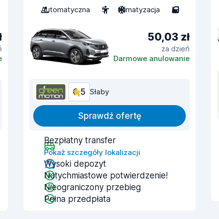
Automatyczna
5
Klimatyzacja
5
ł
50,03 zł
ń
za dzień
e
Darmowe anulowanie
6,5
Słaby
Sprawdź ofertę
Bezpłatny transfer
Pokaż szczegóły lokalizacji
Wysoki depozyt
Natychmiastowe potwierdzenie!
Nieograniczony przebieg
Pełna przedpłata