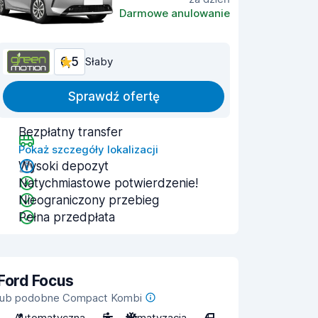
Darmowe anulowanie
6,5
Słaby
Sprawdź ofertę
Bezpłatny transfer
Pokaż szczegóły lokalizacji
Wysoki depozyt
Natychmiastowe potwierdzenie!
Nieograniczony przebieg
Pełna przedpłata
Ford Focus
lub podobne Compact Kombi
Automatyczna
5
Klimatyzacja
4