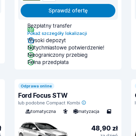
Sprawdź ofertę
Bezpłatny transfer
Pokaż szczegóły lokalizacji
Wysoki depozyt
Natychmiastowe potwierdzenie!
Nieograniczony przebieg
Pełna przedpłata
Odprawa online
Ford Focus STW
lub podobne Compact Kombi
Automatyczna
5
Klimatyzacja
5
ł
48,90 zł
ń
za dzień