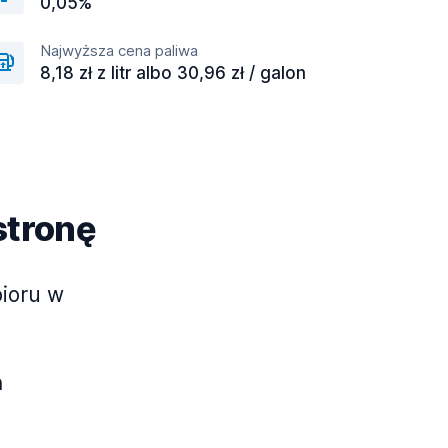
0,05%
Najwyższa cena paliwa
8,18 zł z litr albo 30,96 zł / galon
stronę
bioru w
ń