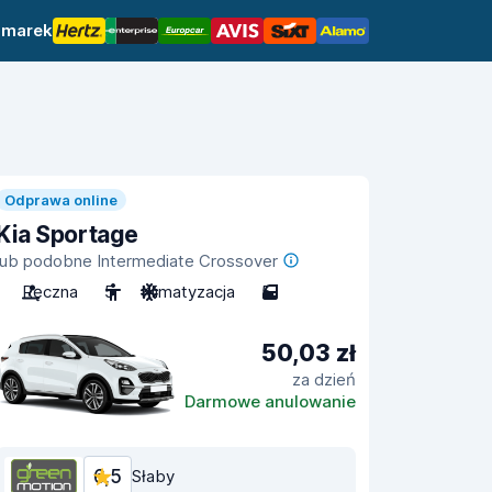
 marek
Odprawa online
Kia Sportage
lub podobne Intermediate Crossover
Ręczna
5
Klimatyzacja
5
50,03 zł
za dzień
Darmowe anulowanie
6,5
Słaby