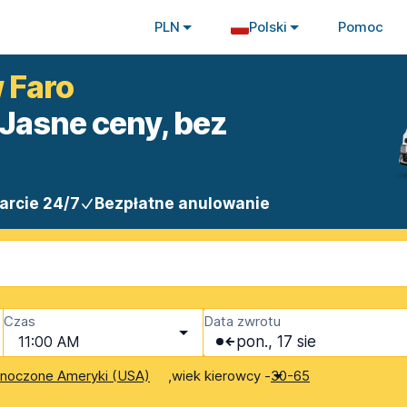
PLN
Polski
Pomoc
 Faro
Jasne ceny, bez
arcie 24/7
Bezpłatne anulowanie
Czas
Data zwrotu
11:00 AM
pon., 17 sie
,
wiek kierowcy -
dnoczone Ameryki (USA)
30-65