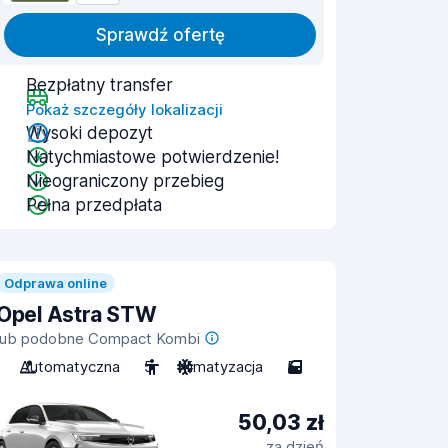
Sprawdź ofertę
Bezpłatny transfer
Pokaż szczegóły lokalizacji
Wysoki depozyt
Natychmiastowe potwierdzenie!
Nieograniczony przebieg
Pełna przedpłata
Odprawa online
Opel Astra STW
lub podobne Compact Kombi
Automatyczna
5
Klimatyzacja
5
50,03 zł
za dzień