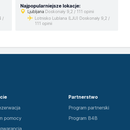
Najpopularniejsze lokacje:
Ljubljana
Doskonały 9,2 / 111 opinii
 /
Lotnisko Lublana (LJU) Doskonały 9,2 /
111 opinii
cie
Partnerstwo