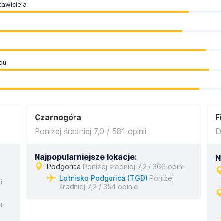
awiciela
du
Czarnogóra
F
Poniżej średniej 7,0 / 581 opinii
D
Najpopularniejsze lokacje:
N
Podgorica
Poniżej średniej 7,2 / 369 opinii
Lotnisko Podgorica (TGD)
Poniżej
i
średniej 7,2 / 354 opinie
i