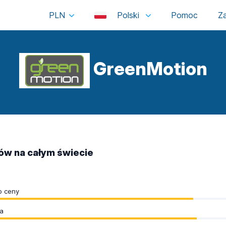
PLN
Polski
GreenMotion
tów na całym świecie
o ceny
a