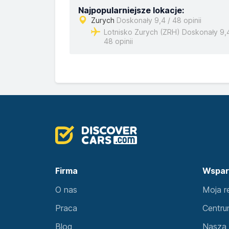
Najpopularniejsze lokacje:
Zurych
Doskonały 9,4 / 48 opinii
Lotnisko Zurych (ZRH) Doskonały 9,4
48 opinii
Firma
Wspar