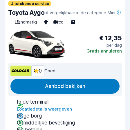
Uitstekende service
Toyota Aygo
of vergelijkbaar in de categorie Mini
Handmatig
4
Airco
3
€ 12,35
per dag
Gratis annuleren
8,0
Goed
Aanbod bekijken
In de terminal
Locatiedetails weergeven
Hoge borg
Onmiddellijke bevestiging
Nu betalen