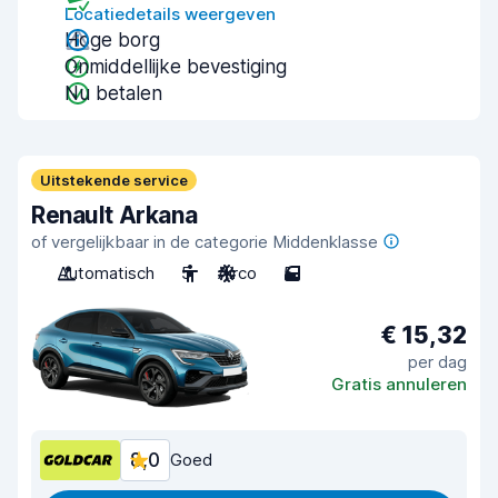
Locatiedetails weergeven
Hoge borg
Onmiddellijke bevestiging
Nu betalen
Uitstekende service
Renault Arkana
of vergelijkbaar in de categorie Middenklasse
Automatisch
5
Airco
5
€ 15,32
per dag
Gratis annuleren
8,0
Goed