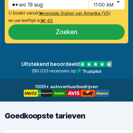
wo 19 aug
11:00 AM
U boekt vanuit
Verenigde Staten van Amerika (VS)
en uw leeftijd is
30-65
Zoeken
Uitstekend beoordeeld
280.033 recensies op
1000+ autoverhuurbedrijven
Goedkoopste tarieven