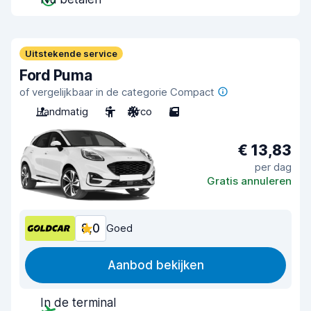
Uitstekende service
Ford Puma
of vergelijkbaar in de categorie Compact
Handmatig
5
Airco
5
€ 13,83
per dag
Gratis annuleren
8,0
Goed
Aanbod bekijken
In de terminal