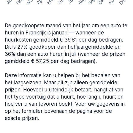
Nov
Dec
Feb
Aug
Sep
Mar
Mei
Okt
Jan
Apr
Jun
Jul
De goedkoopste maand van het jaar om een auto te
huren in Frankrijk is januari — wanneer de
huurkosten gemiddeld € 36,81 per dag bedragen.
Dit is 27% goedkoper dan het jaargemiddelde en
36% dan een auto huren in juli (wanneer de prijzen
gemiddeld € 57,25 per dag bedragen).
Deze informatie kan u helpen bij het bepalen van
het laagseizoen. Maar dit zijn alleen gemiddelde
prijzen. Hoeveel u uiteindelijk betaalt, hangt af van
het type voertuig dat u huurt, hoe lang u huurt en
hoe ver u van tevoren boekt. Voer uw gegevens in
op het formulier bovenaan de pagina voor de
exacte prijzen.