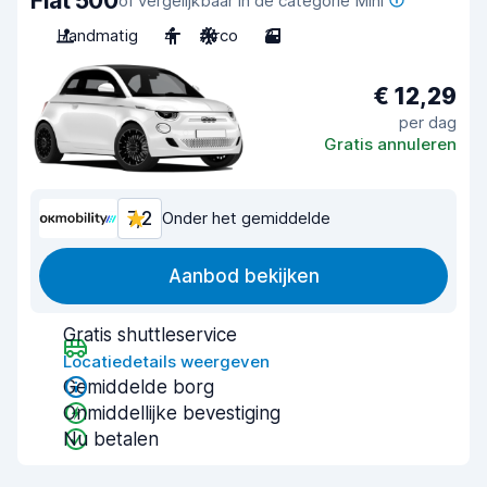
Fiat 500
of vergelijkbaar in de categorie Mini
Handmatig
4
Airco
3
€ 12,29
per dag
Gratis annuleren
7,2
Onder het gemiddelde
Aanbod bekijken
Gratis shuttleservice
Locatiedetails weergeven
Gemiddelde borg
Onmiddellijke bevestiging
Nu betalen