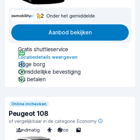
7,2
Onder het gemiddelde
Aanbod bekijken
Gratis shuttleservice
Locatiedetails weergeven
Hoge borg
Onmiddellijke bevestiging
Nu betalen
Online inchecken
Peugeot 108
of vergelijkbaar in de categorie Economy
Handmatig
4
Airco
5