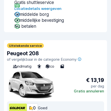
Gratis shuttleservice
Locatiedetails weergeven
Gemiddelde borg
Onmiddellijke bevestiging
Nu betalen
Uitstekende service
Peugeot 208
of vergelijkbaar in de categorie Economy
Handmatig
5
Airco
5
€ 13,19
per dag
Gratis annuleren
8,0
Goed