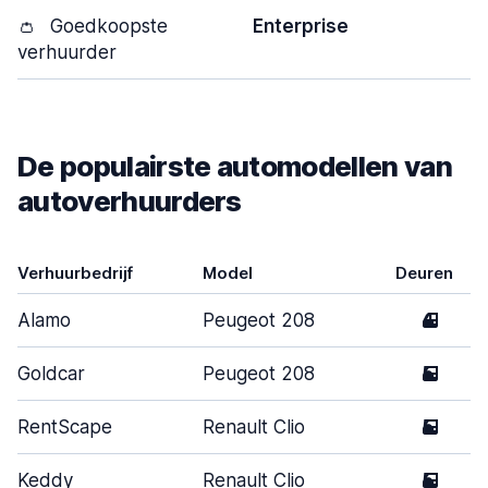
👛
Goedkoopste
Enterprise
verhuurder
De populairste automodellen van
autoverhuurders
Verhuurbedrijf
Model
Deuren
Alamo
Peugeot 208
4
Goldcar
Peugeot 208
5
RentScape
Renault Clio
5
Keddy
Renault Clio
5