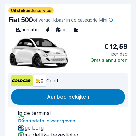
Uitstekende service
Fiat 500
of vergelijkbaar in de categorie Mini
Handmatig
4
Airco
3
€ 12,59
per dag
Gratis annuleren
8,0
Goed
Aanbod bekijken
In de terminal
Locatiedetails weergeven
Hoge borg
Onmiddellijke bevestiging