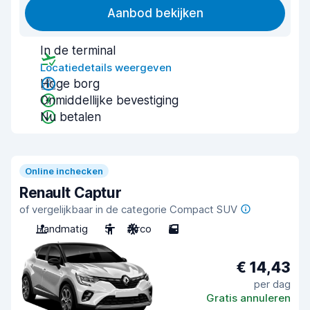
Aanbod bekijken
In de terminal
Locatiedetails weergeven
Hoge borg
Onmiddellijke bevestiging
Nu betalen
Online inchecken
Renault Captur
of vergelijkbaar in de categorie Compact SUV
Handmatig
5
Airco
5
€ 14,43
per dag
Gratis annuleren