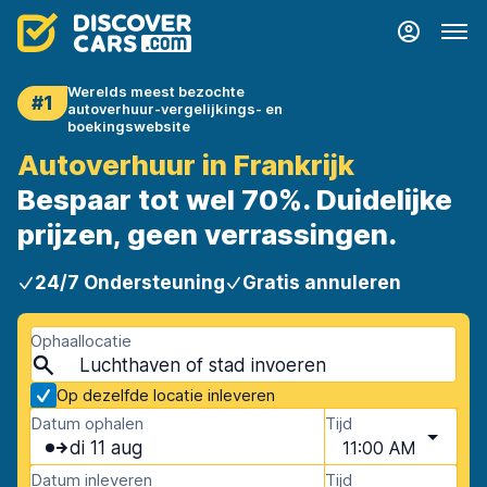
Werelds meest bezochte
#1
autoverhuur-vergelijkings- en
boekingswebsite
Autoverhuur in Frankrijk
Bespaar tot wel 70%. Duidelijke
prijzen, geen verrassingen.
24/7 Ondersteuning
Gratis annuleren
Ophaallocatie
Op dezelfde locatie inleveren
Datum ophalen
Tijd
di 11 aug
11:00 AM
Datum inleveren
Tijd