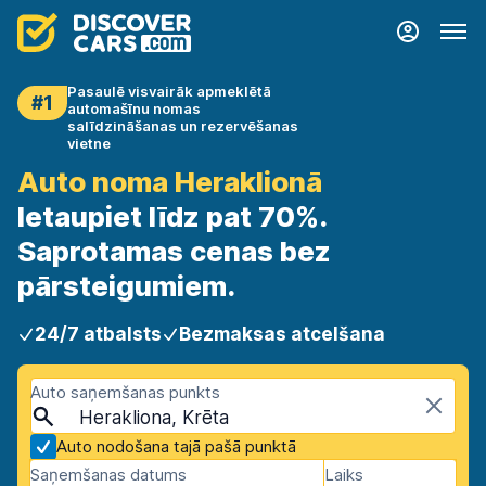
Pasaulē visvairāk apmeklētā
#1
automašīnu nomas
salīdzināšanas un rezervēšanas
vietne
Auto noma Heraklionā
Ietaupiet līdz pat 70%.
Saprotamas cenas bez
pārsteigumiem.
24/7 atbalsts
Bezmaksas atcelšana
Auto saņemšanas punkts
Herakliona, Krēta
Auto nodošana tajā pašā punktā
Saņemšanas datums
Laiks