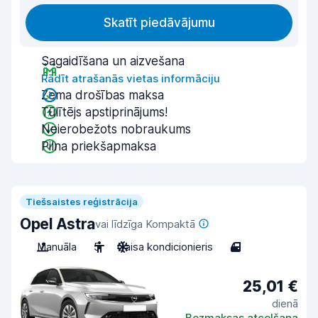
Skatīt piedāvājumu
Sagaidīšana un aizvešana
Rādīt atrašanās vietas informāciju
Zema drošības maksa
Tūlītējs apstiprinājums!
Neierobežots nobraukums
Pilna priekšapmaksa
Tiešsaistes reģistrācija
Opel Astra
vai līdzīga Kompaktā
Manuāla
5
Gaisa kondicionieris
4
25,01 €
dienā
Bezmaksas atcelšana