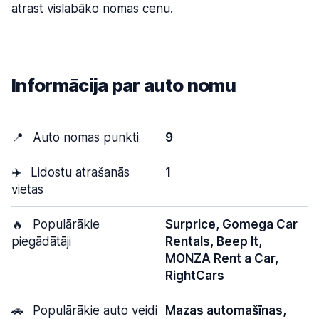
atrast vislabāko nomas cenu.
Informācija par auto nomu
📍
Auto nomas punkti
9
✈️
Lidostu atrašanās
1
vietas
🔥
Populārākie
Surprice, Gomega Car
piegādātāji
Rentals, Beep It,
MONZA Rent a Car,
RightCars
🚗
Populārākie auto veidi
Mazas automašīnas,