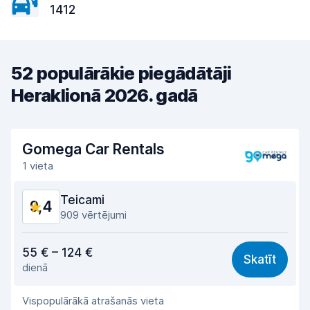
1412
52 populārākie piegādātāji
Heraklionā 2026. gadā
Gomega Car Rentals
1 vieta
Teicami
9,4
909 vērtējumi
Cena atbilst kvalitātei
9,1
55 € – 124 €
Skatīt
dienā
Viegli atrast
9,4
Vispopulārākā atrašanās vieta
Aģentu atbalsts
9,6