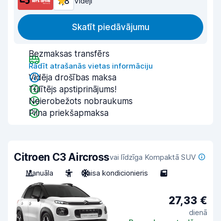
7,8
Vidēji
Skatīt piedāvājumu
Bezmaksas transfērs
Rādīt atrašanās vietas informāciju
Vidēja drošības maksa
Tūlītējs apstiprinājums!
Neierobežots nobraukums
Pilna priekšapmaksa
Citroen C3 Aircross
vai līdzīga Kompaktā SUV
Manuāla
5
Gaisa kondicionieris
5
27,33 €
dienā