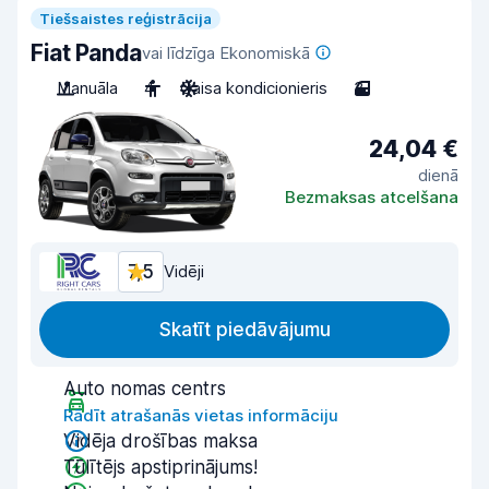
Tiešsaistes reģistrācija
Fiat Panda
vai līdzīga Ekonomiskā
Manuāla
4
Gaisa kondicionieris
3
24,04 €
dienā
Bezmaksas atcelšana
7,5
Vidēji
Skatīt piedāvājumu
Auto nomas centrs
Rādīt atrašanās vietas informāciju
Vidēja drošības maksa
Tūlītējs apstiprinājums!