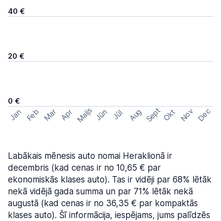
40 €
20 €
0 €
Maijs
Sept
Nov
Dec
Feb
Aug
Mar
Okt
Jan
Apr
Jūn
Jūl
Labākais mēnesis auto nomai Heraklionā ir
decembris (kad cenas ir no 10,65 € par
ekonomiskās klases auto). Tas ir vidēji par 68% lētāk
nekā vidējā gada summa un par 71% lētāk nekā
augustā (kad cenas ir no 36,35 € par kompaktās
klases auto). Šī informācija, iespējams, jums palīdzēs