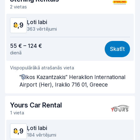
Auto tīrība
9,0
2 vietas
Automašīnas stāvoklis
8,4
Ļoti labi
8,9
363 vērtējumi
Cena atbilst kvalitātei
8,5
55 € – 124 €
Skatīt
dienā
Viegli atrast
7,9
Vispopulārākā atrašanās vieta
Aģentu atbalsts
9,0
“Nikos Kazantzakis” Heraklion International
Saņemšanas ātrums
9,3
Airport (Her), Iraklio 716 01, Greece
Nodošanas ātrums
9,5
Yours Car Rental
Auto tīrība
9,4
1 vieta
Automašīnas stāvoklis
8,5
Ļoti labi
8,9
184 vērtējumi