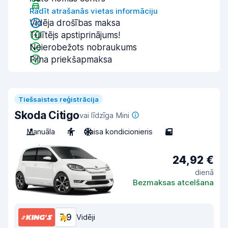
Rādīt atrašanās vietas informāciju
Vidēja drošības maksa
Tūlītējs apstiprinājums!
Neierobežots nobraukums
Pilna priekšapmaksa
Tiešsaistes reģistrācija
Skoda Citigo
vai līdzīga Mini
Manuāla
4
Gaisa kondicionieris
5
24,92 €
dienā
Bezmaksas atcelšana
7,9
Vidēji