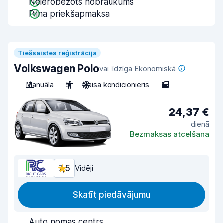
Neierobežots nobraukums
Pilna priekšapmaksa
Tiešsaistes reģistrācija
Volkswagen Polo
vai līdzīga Ekonomiskā
Manuāla
5
Gaisa kondicionieris
5
24,37 €
dienā
Bezmaksas atcelšana
7,5
Vidēji
Skatīt piedāvājumu
Auto nomas centrs