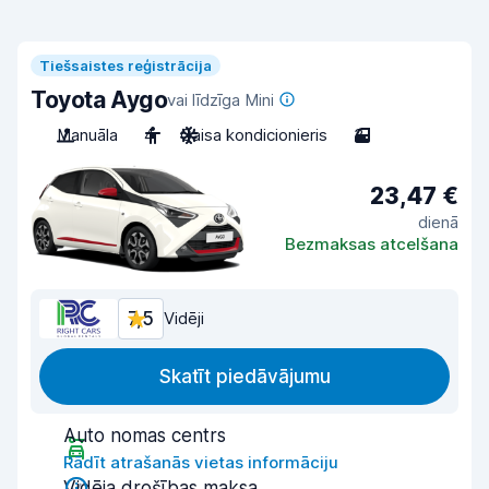
Tiešsaistes reģistrācija
Toyota Aygo
vai līdzīga Mini
Manuāla
4
Gaisa kondicionieris
3
23,47 €
dienā
Bezmaksas atcelšana
7,5
Vidēji
Skatīt piedāvājumu
Auto nomas centrs
Rādīt atrašanās vietas informāciju
Vidēja drošības maksa