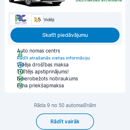
7,5
Vidēji
Skatīt piedāvājumu
Auto nomas centrs
Rādīt atrašanās vietas informāciju
Vidēja drošības maksa
Tūlītējs apstiprinājums!
Neierobežots nobraukums
Pilna priekšapmaksa
Rāda 9 no 50 automašīnām
Rādīt vairāk