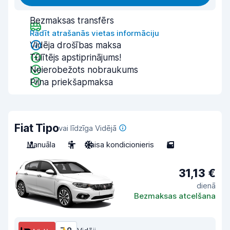
Bezmaksas transfērs
Rādīt atrašanās vietas informāciju
Vidēja drošības maksa
Tūlītējs apstiprinājums!
Neierobežots nobraukums
Pilna priekšapmaksa
Fiat Tipo
vai līdzīga Vidējā
Manuāla
5
Gaisa kondicionieris
5
31,13 €
dienā
Bezmaksas atcelšana