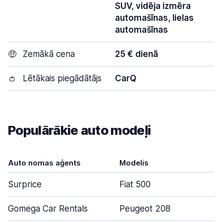
SUV, vidēja izmēra
automašīnas, lielas
automašīnas
🤑
Zemākā cena
25 € dienā
👛
Lētākais piegādātājs
CarQ
Populārākie auto modeļi
Auto nomas aģents
Modelis
Surprice
Fiat 500
Gomega Car Rentals
Peugeot 208