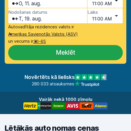
O, 11. aug.
11:00 AM
Nodošanas datums
Laiks
T, 19. aug.
11:00 AM
Autovadītāja rezidences valsts ir
Amerikas Savienotās Valstis (ASV)
un vecums ir
30-65
Meklēt
Novērtēts kā lielisks
280 033 atsauksmes
Vairāk nekā 1000 zīmolu
Lētākās auto nomas cenas