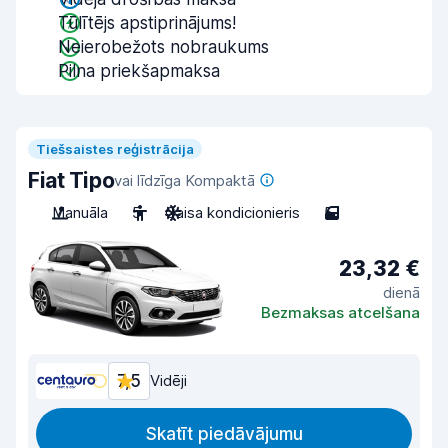
Tūlītējs apstiprinājums!
Neierobežots nobraukums
Pilna priekšapmaksa
Tiešsaistes reģistrācija
Fiat Tipo
vai līdzīga Kompaktā
Manuāla
5
Gaisa kondicionieris
5
23,32 €
dienā
Bezmaksas atcelšana
7,5
Vidēji
Skatīt piedāvājumu