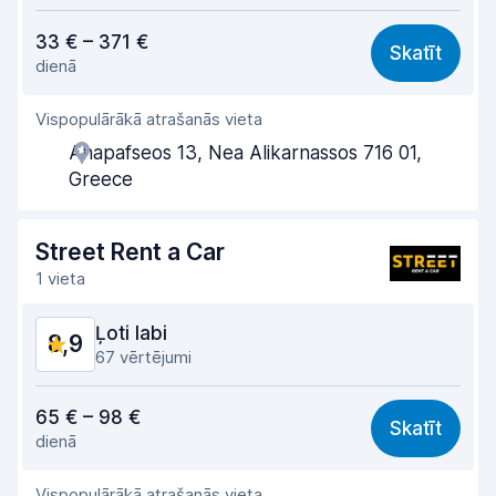
Cena atbilst kvalitātei
8,6
33 € – 371 €
Skatīt
dienā
Viegli atrast
8,7
Vispopulārākā atrašanās vieta
Aģentu atbalsts
8,8
Anapafseos 13, Nea Alikarnassos 716 01,
Saņemšanas ātrums
9,0
Greece
Nodošanas ātrums
9,5
Street Rent a Car
Auto tīrība
9,0
1 vieta
Automašīnas stāvoklis
8,7
Ļoti labi
8,9
67 vērtējumi
Cena atbilst kvalitātei
8,9
65 € – 98 €
Skatīt
dienā
Viegli atrast
8,4
Vispopulārākā atrašanās vieta