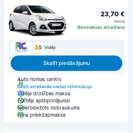
23,70 €
dienā
Bezmaksas atcelšana
7,5
Vidēji
Skatīt piedāvājumu
Auto nomas centrs
Rādīt atrašanās vietas informāciju
Vidēja drošības maksa
Tūlītējs apstiprinājums!
Neierobežots nobraukums
Pilna priekšapmaksa