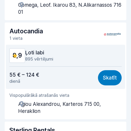
Gomega, Leof. Ikarou 83, N.Alikarnassos 716
Saņemšanas ātrums
9,4
01
Nodošanas ātrums
9,7
Autocandia
Auto tīrība
9,7
1 vieta
Automašīnas stāvoklis
9,2
Ļoti labi
8,9
895 vērtējumi
Cena atbilst kvalitātei
8,7
55 € – 124 €
Skatīt
dienā
Viegli atrast
8,7
Vispopulārākā atrašanās vieta
Aģentu atbalsts
9,2
Agiou Alexandrou, Karteros 715 00,
Saņemšanas ātrums
9,2
Heraklion
Nodošanas ātrums
9,4
Sterling Rentals