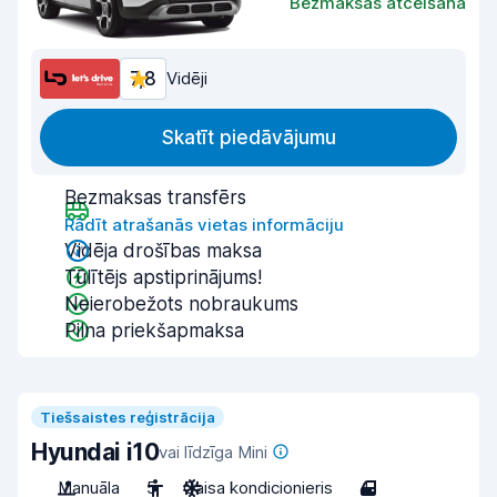
Bezmaksas atcelšana
7,8
Vidēji
Skatīt piedāvājumu
Bezmaksas transfērs
Rādīt atrašanās vietas informāciju
Vidēja drošības maksa
Tūlītējs apstiprinājums!
Neierobežots nobraukums
Pilna priekšapmaksa
Tiešsaistes reģistrācija
Hyundai i10
vai līdzīga Mini
Manuāla
5
Gaisa kondicionieris
4