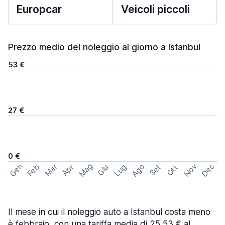
Europcar
Veicoli piccoli
Prezzo medio del noleggio al giorno a Istanbul
53 €
27 €
0 €
Mag
Gen
Ago
Nov
Dec
Feb
Mar
Lug
Apr
Set
Giu
Ott
Il mese in cui il noleggio auto a Istanbul costa meno
è febbraio, con una tariffa media di 25,53 € al