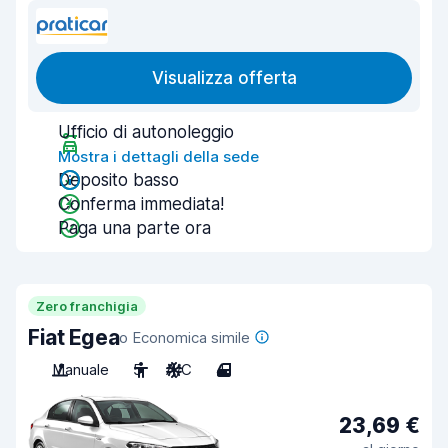
Visualizza offerta
Ufficio di autonoleggio
Mostra i dettagli della sede
Deposito basso
Conferma immediata!
Paga una parte ora
Zero franchigia
Fiat Egea
o Economica simile
Manuale
5
A/C
4
23,69 €