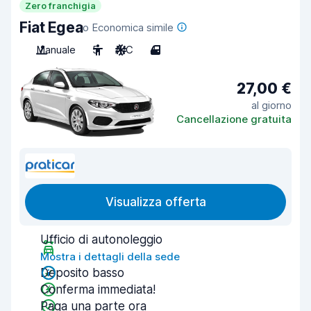
Zero franchigia
Fiat Egea
o Economica simile
Manuale
5
A/C
4
27,00 €
al giorno
Cancellazione gratuita
Visualizza offerta
Ufficio di autonoleggio
Mostra i dettagli della sede
Deposito basso
Conferma immediata!
Paga una parte ora