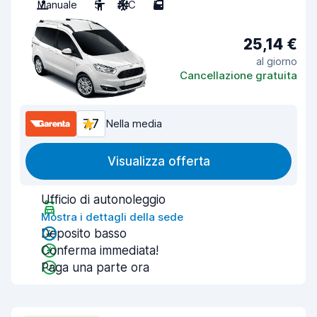
Manuale
5
A/C
5
25,14 €
al giorno
Cancellazione gratuita
7,7
Nella media
Visualizza offerta
Ufficio di autonoleggio
Mostra i dettagli della sede
Deposito basso
Conferma immediata!
Paga una parte ora