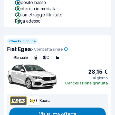
Deposito basso
Conferma immediata!
Chilometraggio illimitato
Paga adesso
Check-in online
Fiat Egea
o Compatta simile
Manuale
5
A/C
5
28,15 €
al giorno
Cancellazione gratuita
8,0
Buona
Visualizza offerta