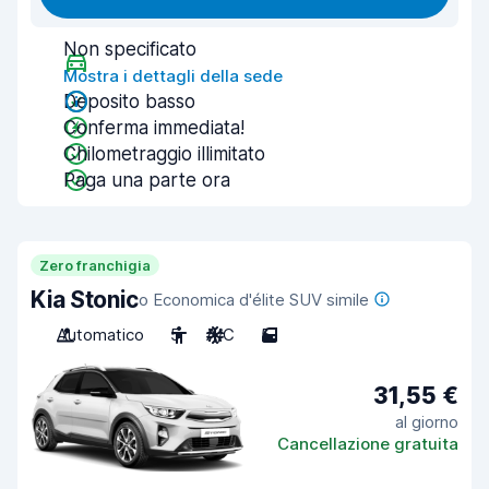
Non specificato
Mostra i dettagli della sede
Deposito basso
Conferma immediata!
Chilometraggio illimitato
Paga una parte ora
Zero franchigia
Kia Stonic
o Economica d'élite SUV simile
Automatico
5
A/C
5
31,55 €
al giorno
Cancellazione gratuita