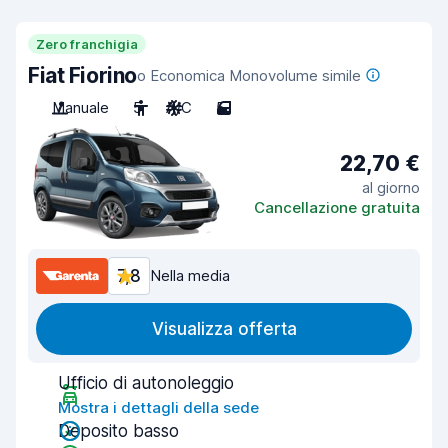
Zero franchigia
Fiat Fiorino
o Economica Monovolume simile
Manuale
5
A/C
5
22,70 €
al giorno
Cancellazione gratuita
7,8
Nella media
Visualizza offerta
Ufficio di autonoleggio
Mostra i dettagli della sede
Deposito basso