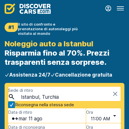
Il sito di confronto e
#1
prenotazione di autonoleggi più
visitato al mondo
Noleggio auto a Istanbul
Risparmia fino al 70%. Prezzi
trasparenti senza sorprese.
Assistenza 24/7
Cancellazione gratuita
Sede di ritiro
Istanbul, Turchia
Riconsegna nella stessa sede
Data di ritiro
Ora
mar 11 ago
11:00 AM
Data di riconsegna
Ora