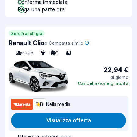
Conferma immediata!
Paga una parte ora
Zero franchigia
Renault Clio
o Compatta simile
Manuale
5
A/C
5
22,94 €
al giorno
Cancellazione gratuita
7,8
Nella media
Visualizza offerta