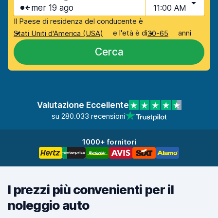
mer 19 ago
11:00 AM
Il Paese di residenza del conducente è
e l'età è di
anni
Stati Uniti d'America (USA)
30-65
Cerca
Valutazione Eccellente
su 280.033 recensioni
1000+ fornitori
I prezzi più convenienti per il
noleggio auto