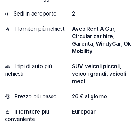
✈️
Sedi in aeroporto
2
🔥
I fornitori più richiesti
Avec Rent A Car,
Circular car hire,
Garenta, WindyCar, Ok
Mobility
🚗
I tipi di auto più
SUV, veicoli piccoli,
richiesti
veicoli grandi, veicoli
medi
🤑
Prezzo più basso
26 € al giorno
👛
Il fornitore più
Europcar
conveniente