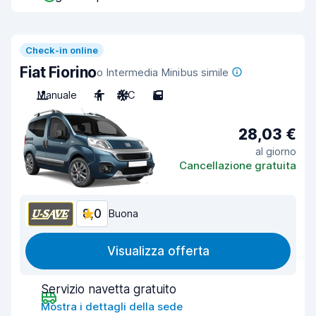
Check-in online
Fiat Fiorino
o Intermedia Minibus simile
Manuale
4
A/C
5
28,03 €
al giorno
Cancellazione gratuita
8,0
Buona
Visualizza offerta
Servizio navetta gratuito
Mostra i dettagli della sede