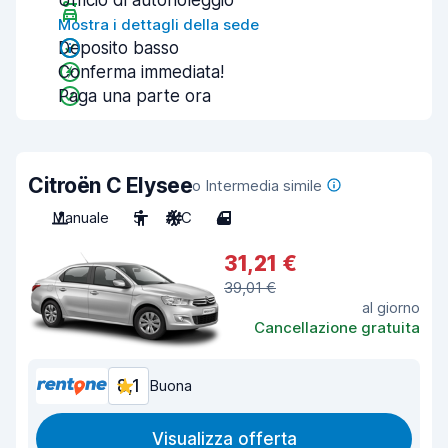
Ufficio di autonoleggio
Mostra i dettagli della sede
Deposito basso
Conferma immediata!
Paga una parte ora
Citroën C Elysee
o Intermedia simile
Manuale
5
A/C
4
31,21 €
39,01 €
al giorno
Cancellazione gratuita
8,1
Buona
Visualizza offerta