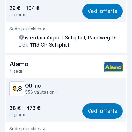
Rapporto qualità-prezzo
8,5
29 € – 104 €
Vedi offerte
al giorno
Facile da trovare
9,1
Sede più richiesta
Gentilezza degli agenti
8,6
Amsterdam Airport Schiphol, Randweg D-
Rapidità del ritiro
8,6
pier, 1118 CP Schiphol
Rapidità della riconsegna
9,2
Alamo
Pulizia del veicolo
9,2
4 sedi
Condizioni dell'auto
9,3
Ottimo
8,8
556 valutazioni
Rapporto qualità-prezzo
8,4
38 € – 473 €
Vedi offerte
al giorno
Facile da trovare
8,7
Sede più richiesta
Gentilezza degli agenti
8,7