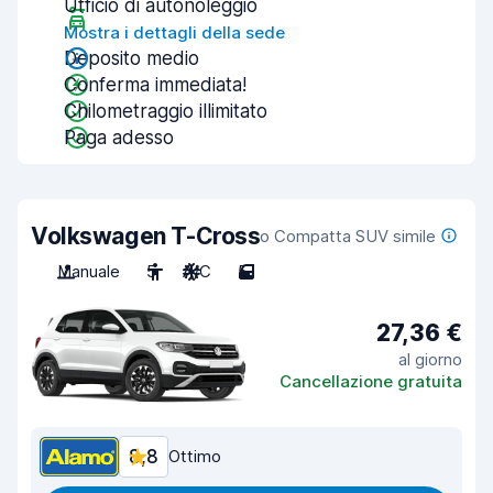
Ufficio di autonoleggio
Mostra i dettagli della sede
Deposito medio
Conferma immediata!
Chilometraggio illimitato
Paga adesso
Volkswagen T-Cross
o Compatta SUV simile
Manuale
5
A/C
5
27,36 €
al giorno
Cancellazione gratuita
8,8
Ottimo