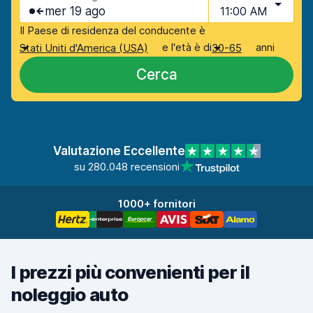
mer 19 ago
11:00 AM
Il Paese di residenza del conducente è
e l'età è di
anni
Stati Uniti d'America (USA)
30-65
Cerca
Valutazione Eccellente
su 280.048 recensioni
1000+ fornitori
I prezzi più convenienti per il
noleggio auto