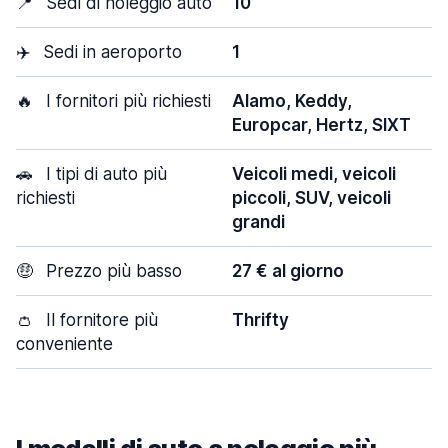
📍
Sedi di noleggio auto
10
✈️
Sedi in aeroporto
1
🔥
I fornitori più richiesti
Alamo, Keddy,
Europcar, Hertz, SIXT
🚗
I tipi di auto più
Veicoli medi, veicoli
richiesti
piccoli, SUV, veicoli
grandi
🤑
Prezzo più basso
27 € al giorno
👛
Il fornitore più
Thrifty
conveniente