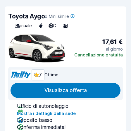
Toyota Aygo
o Mini simile
Manuale
4
A/C
3
17,61 €
al giorno
Cancellazione gratuita
8,7
Ottimo
Visualizza offerta
Ufficio di autonoleggio
Mostra i dettagli della sede
Deposito basso
Conferma immediata!