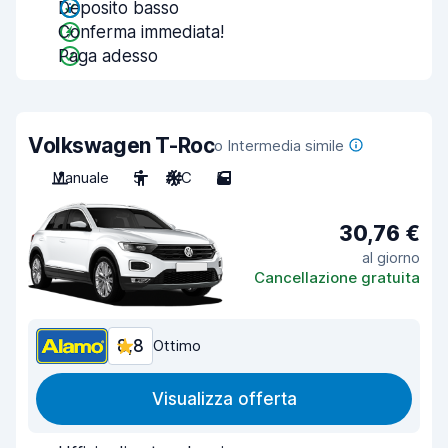
Deposito basso
Conferma immediata!
Paga adesso
Volkswagen T-Roc
o Intermedia simile
Manuale
5
A/C
5
30,76 €
al giorno
Cancellazione gratuita
8,8
Ottimo
Visualizza offerta