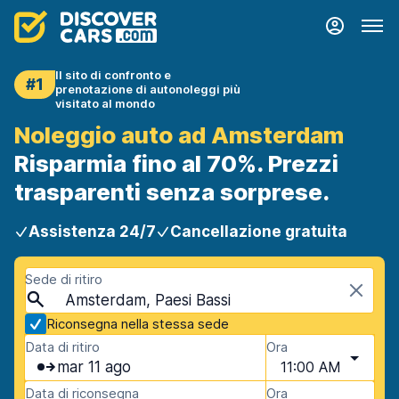
Il sito di confronto e
#1
prenotazione di autonoleggi più
visitato al mondo
Noleggio auto ad Amsterdam
Risparmia fino al 70%. Prezzi
trasparenti senza sorprese.
Assistenza 24/7
Cancellazione gratuita
Sede di ritiro
Amsterdam, Paesi Bassi
Riconsegna nella stessa sede
Data di ritiro
Ora
mar 11 ago
11:00 AM
Data di riconsegna
Ora