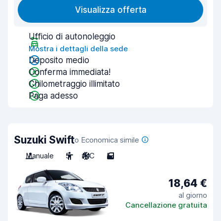
Visualizza offerta
Ufficio di autonoleggio
Mostra i dettagli della sede
Deposito medio
Conferma immediata!
Chilometraggio illimitato
Paga adesso
Suzuki Swift
o Economica simile
Manuale
5
A/C
5
18,64 €
al giorno
Cancellazione gratuita