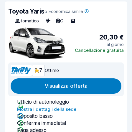
Toyota Yaris
o Economica simile
Automatico
5
A/C
5
20,30 €
al giorno
Cancellazione gratuita
8,7
Ottimo
Visualizza offerta
Ufficio di autonoleggio
Mostra i dettagli della sede
Deposito basso
Conferma immediata!
Paga adesso