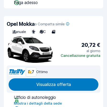
Paga adesso
Opel Mokka
o Compatta simile
Manuale
5
A/C
4
20,72 €
al giorno
Cancellazione gratuita
8,7
Ottimo
Visualizza offerta
Ufficio di autonoleggio
Mostra i dettagli della sede