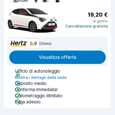
Manuale
4
A/C
3
19,20 €
al giorno
Cancellazione gratuita
8,9
Ottimo
Visualizza offerta
Ufficio di autonoleggio
Mostra i dettagli della sede
Deposito medio
Conferma immediata!
Chilometraggio illimitato
Paga adesso