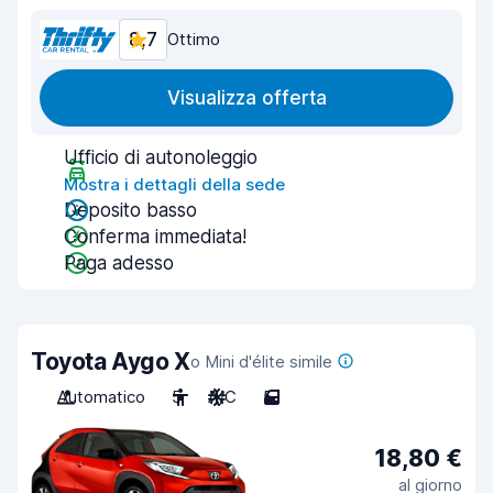
8,7
Ottimo
Visualizza offerta
Ufficio di autonoleggio
Mostra i dettagli della sede
Deposito basso
Conferma immediata!
Paga adesso
Toyota Aygo X
o Mini d'élite simile
Automatico
5
A/C
5
18,80 €
al giorno