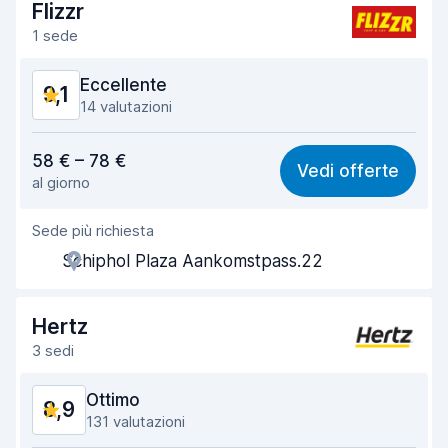
Flizzr
1 sede
Eccellente
9,1
14 valutazioni
Rapporto qualità-prezzo
8,6
58 € – 78 €
Vedi offerte
al giorno
Facile da trovare
9,2
Sede più richiesta
Gentilezza degli agenti
8,8
Schiphol Plaza Aankomstpass.22
Rapidità del ritiro
8,9
Rapidità della riconsegna
9,4
Hertz
3 sedi
Pulizia del veicolo
9,2
Ottimo
8,9
Condizioni dell'auto
9,2
131 valutazioni