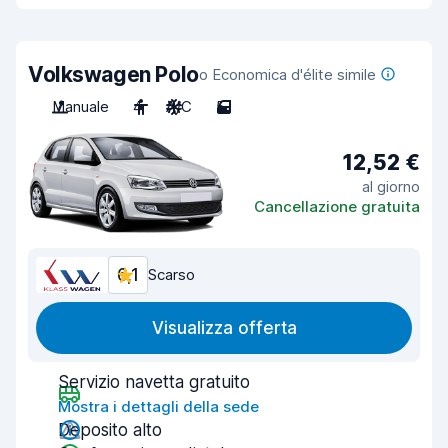
Volkswagen Polo
o Economica d'élite simile
Manuale
4
A/C
5
12,52 €
al giorno
Cancellazione gratuita
6,1
Scarso
Visualizza offerta
Servizio navetta gratuito
Mostra i dettagli della sede
Deposito alto