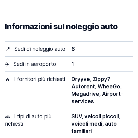
Informazioni sul noleggio auto
📍
Sedi di noleggio auto
8
✈️
Sedi in aeroporto
1
🔥
I fornitori più richiesti
Dryyve, Zippy7
Autorent, WheeGo,
Megadrive, Airport-
services
🚗
I tipi di auto più
SUV, veicoli piccoli,
richiesti
veicoli medi, auto
familiari