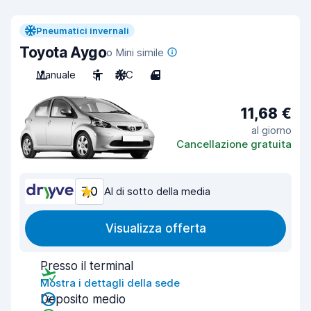
Pneumatici invernali
Toyota Aygo
o Mini simile
Manuale
5
A/C
4
11,68 €
al giorno
Cancellazione gratuita
7,0
Al di sotto della media
Visualizza offerta
Presso il terminal
Mostra i dettagli della sede
Deposito medio