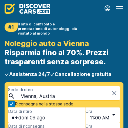
Il sito di confronto e
#1
prenotazione di autonoleggi più
visitato al mondo
Noleggio auto a Vienna
Risparmia fino al 70%. Prezzi
trasparenti senza sorprese.
Assistenza 24/7
Cancellazione gratuita
Sede di ritiro
Vienna, Austria
Riconsegna nella stessa sede
Data di ritiro
Ora
dom 09 ago
11:00 AM
Data di riconsegna
Ora