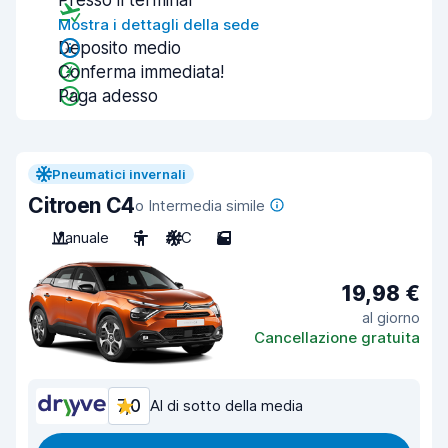
Presso il terminal
Mostra i dettagli della sede
Deposito medio
Conferma immediata!
Paga adesso
Pneumatici invernali
Citroen C4
o Intermedia simile
Manuale
5
A/C
5
19,98 €
al giorno
Cancellazione gratuita
7,0
Al di sotto della media