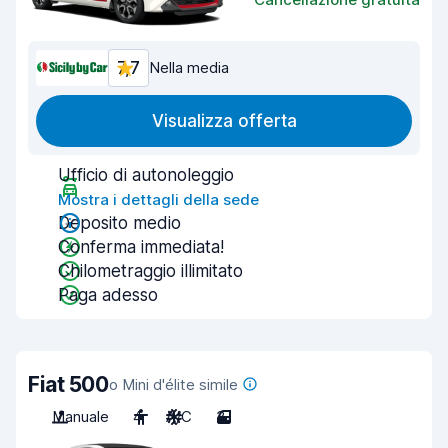
7,7
Nella media
Visualizza offerta
Ufficio di autonoleggio
Mostra i dettagli della sede
Deposito medio
Conferma immediata!
Chilometraggio illimitato
Paga adesso
Fiat 500
o Mini d'élite simile
Manuale
4
A/C
3