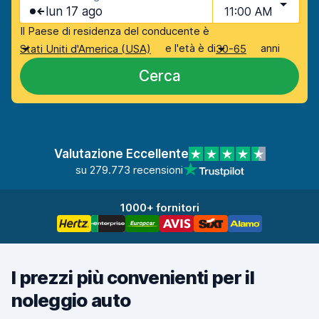
lun 17 ago
11:00 AM
Il Paese di residenza del conducente è
e l'età è di
anni
Stati Uniti d'America (USA)
30-65
Cerca
Valutazione Eccellente
su 279.773 recensioni
1000+ fornitori
I prezzi più convenienti per il
noleggio auto