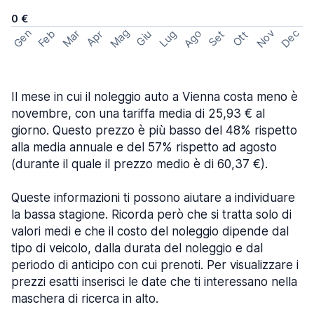
0 €
Mag
Gen
Ago
Nov
Dec
Feb
Mar
Lug
Apr
Set
Giu
Ott
Il mese in cui il noleggio auto a Vienna costa meno è
novembre, con una tariffa media di 25,93 € al
giorno. Questo prezzo è più basso del 48% rispetto
alla media annuale e del 57% rispetto ad agosto
(durante il quale il prezzo medio è di 60,37 €).
Queste informazioni ti possono aiutare a individuare
la bassa stagione. Ricorda però che si tratta solo di
valori medi e che il costo del noleggio dipende dal
tipo di veicolo, dalla durata del noleggio e dal
periodo di anticipo con cui prenoti. Per visualizzare i
prezzi esatti inserisci le date che ti interessano nella
maschera di ricerca in alto.