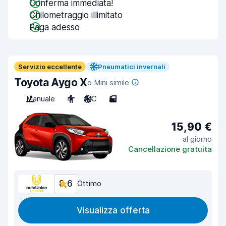
Conferma immediata!
Chilometraggio illimitato
Paga adesso
Servizio eccellente
Pneumatici invernali
Toyota Aygo X
o Mini simile
Manuale
4
A/C
5
15,90 €
al giorno
Cancellazione gratuita
8,6
Ottimo
Visualizza offerta