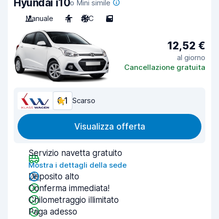
Hyundai i10
o Mini simile
Manuale
4
A/C
5
12,52 €
al giorno
Cancellazione gratuita
6,1
Scarso
Visualizza offerta
Servizio navetta gratuito
Mostra i dettagli della sede
Deposito alto
Conferma immediata!
Chilometraggio illimitato
Paga adesso