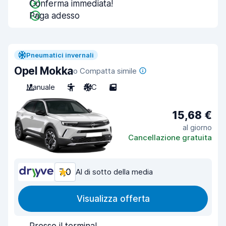
Conferma immediata!
Paga adesso
Pneumatici invernali
Opel Mokka
o Compatta simile
Manuale
5
A/C
5
15,68 €
al giorno
Cancellazione gratuita
7,0
Al di sotto della media
Visualizza offerta