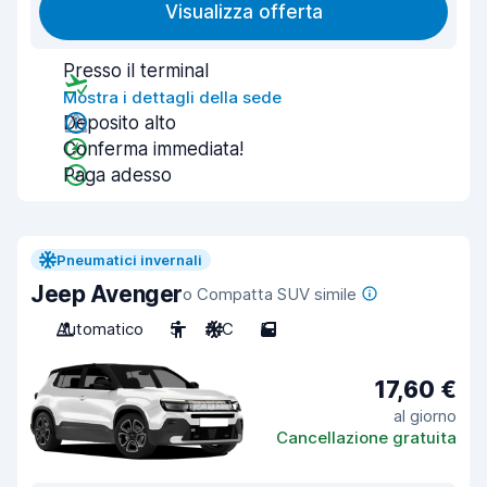
Visualizza offerta
Presso il terminal
Mostra i dettagli della sede
Deposito alto
Conferma immediata!
Paga adesso
Pneumatici invernali
Jeep Avenger
o Compatta SUV simile
Automatico
5
A/C
5
17,60 €
al giorno
Cancellazione gratuita