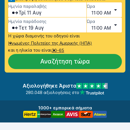
Ημ/νία παραλαβής
Ώρα
Τρί 11 Αυγ
11:00 AM
Ημ/νία παράδοσης
Ώρα
Τετ 19 Αυγ
11:00 AM
Η χώρα διαμονής του οδηγού είναι
Ηνωμένες Πολιτείες της Αμερικής (ΗΠΑ)
και η ηλικία του είναι
30-65
Αναζήτηση τώρα
Αξιολογήθηκε Άριστα
280.048 αξιολογήσεις στο
1000+ εμπορικά σήματα