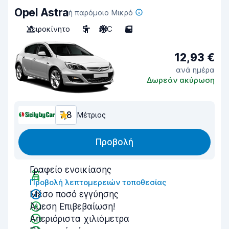
Opel Astra
ή παρόμοιο Μικρό
Χειροκίνητο
5
A/C
5
12,93 €
ανά ημέρα
Δωρεάν ακύρωση
7,8
Μέτριος
Προβολή
Γραφείο ενοικίασης
Προβολή λεπτομερειών τοποθεσίας
Μέσο ποσό εγγύησης
Άμεση Επιβεβαίωση!
Απεριόριστα χιλιόμετρα