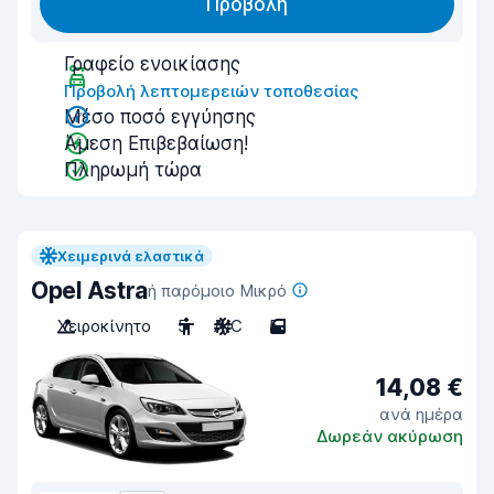
Προβολή
Γραφείο ενοικίασης
Προβολή λεπτομερειών τοποθεσίας
Μέσο ποσό εγγύησης
Άμεση Επιβεβαίωση!
Πληρωμή τώρα
Χειμερινά ελαστικά
Opel Astra
ή παρόμοιο Μικρό
Χειροκίνητο
5
A/C
5
14,08 €
ανά ημέρα
Δωρεάν ακύρωση