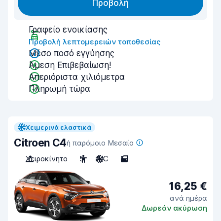
Προβολή
Γραφείο ενοικίασης
Προβολή λεπτομερειών τοποθεσίας
Μέσο ποσό εγγύησης
Άμεση Επιβεβαίωση!
Απεριόριστα χιλιόμετρα
Πληρωμή τώρα
Χειμερινά ελαστικά
Citroen C4
ή παρόμοιο Μεσαίο
Χειροκίνητο
5
A/C
5
16,25 €
ανά ημέρα
Δωρεάν ακύρωση