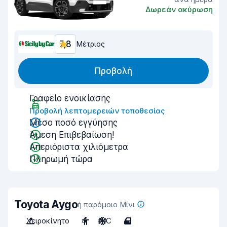
Δωρεάν ακύρωση
7,8
Μέτριος
Προβολή
Γραφείο ενοικίασης
Προβολή λεπτομερειών τοποθεσίας
Μέσο ποσό εγγύησης
Άμεση Επιβεβαίωση!
Απεριόριστα χιλιόμετρα
Πληρωμή τώρα
Toyota Aygo
ή παρόμοιο Μίνι
Χειροκίνητο
4
A/C
4