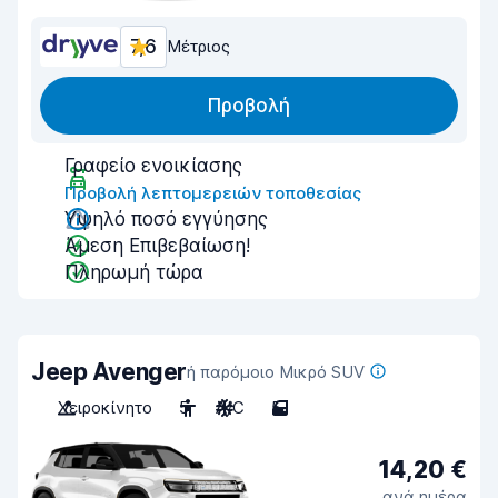
7,6
Μέτριος
Προβολή
Γραφείο ενοικίασης
Προβολή λεπτομερειών τοποθεσίας
Υψηλό ποσό εγγύησης
Άμεση Επιβεβαίωση!
Πληρωμή τώρα
Jeep Avenger
ή παρόμοιο Μικρό SUV
Χειροκίνητο
5
A/C
5
14,20 €
ανά ημέρα