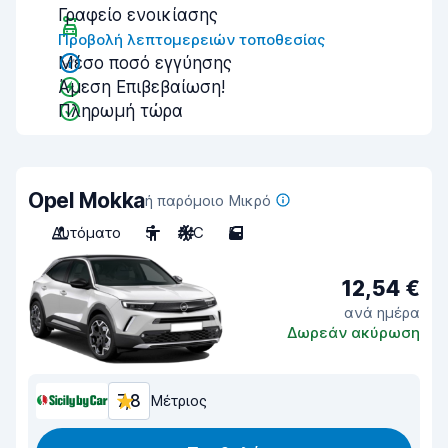
Γραφείο ενοικίασης
Προβολή λεπτομερειών τοποθεσίας
Μέσο ποσό εγγύησης
Άμεση Επιβεβαίωση!
Πληρωμή τώρα
Opel Mokka
ή παρόμοιο Μικρό
Αυτόματο
5
A/C
5
12,54 €
ανά ημέρα
Δωρεάν ακύρωση
7,8
Μέτριος