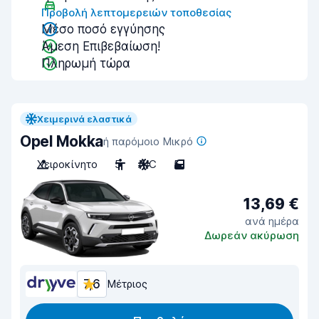
Προβολή λεπτομερειών τοποθεσίας
Μέσο ποσό εγγύησης
Άμεση Επιβεβαίωση!
Πληρωμή τώρα
Χειμερινά ελαστικά
Opel Mokka
ή παρόμοιο Μικρό
Χειροκίνητο
5
A/C
5
13,69 €
ανά ημέρα
Δωρεάν ακύρωση
7,6
Μέτριος