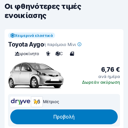
Οι φθηνότερες τιμές
ενοικίασης
Χειμερινά ελαστικά
Toyota Aygo
ή παρόμοιο Μίνι
Χειροκίνητο
5
A/C
4
6,76 €
ανά ημέρα
Δωρεάν ακύρωση
7,6
Μέτριος
Προβολή