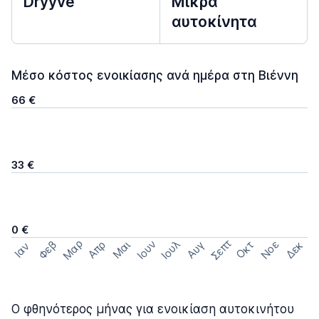
Dryyve
Μικρά
αυτοκίνητα
Μέσο κόστος ενοικίασης ανά ημέρα στη Βιέννη
66 €
33 €
0 €
Σεπτ
Μαρ
Ιουν
Ιουλ
Φεβ
Νοε
Απρ
Μαι
Οκτ
Δεκ
Αυγ
Ιαν
Ο φθηνότερος μήνας για ενοικίαση αυτοκινήτου