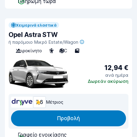
Πληρωμή τώρα
Χειμερινά ελαστικά
Opel Astra STW
ή παρόμοιο Μικρό Estate/Wagon
Χειροκίνητο
5
A/C
5
12,94 €
ανά ημέρα
Δωρεάν ακύρωση
7,6
Μέτριος
Προβολή
Γραφείο ενοικίασης