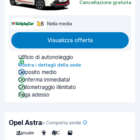
Cancellazione gratuita
7,8
Nella media
Visualizza offerta
Ufficio di autonoleggio
Mostra i dettagli della sede
Deposito medio
Conferma immediata!
Chilometraggio illimitato
Paga adesso
Opel Astra
o Compatta simile
Manuale
5
A/C
5