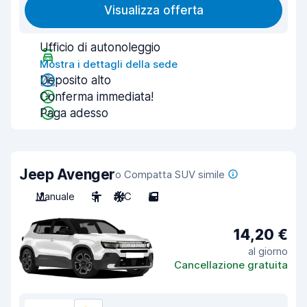
Visualizza offerta
Ufficio di autonoleggio
Mostra i dettagli della sede
Deposito alto
Conferma immediata!
Paga adesso
Jeep Avenger
o Compatta SUV simile
Manuale
5
A/C
5
14,20 €
al giorno
Cancellazione gratuita