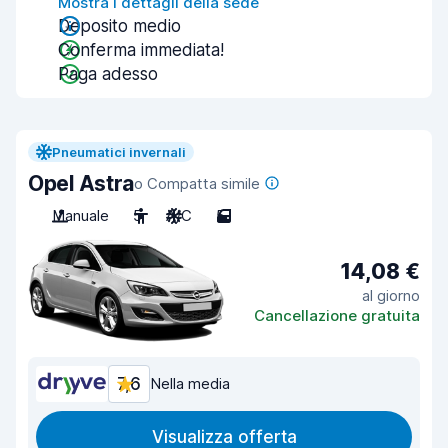
Mostra i dettagli della sede
Deposito medio
Conferma immediata!
Paga adesso
Pneumatici invernali
Opel Astra
o Compatta simile
Manuale
5
A/C
5
14,08 €
al giorno
Cancellazione gratuita
7,6
Nella media
Visualizza offerta