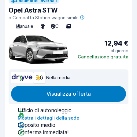
Pneumatici invernali
Opel Astra STW
o Compatta Station wagon simile
Manuale
5
A/C
5
12,94 €
al giorno
Cancellazione gratuita
7,6
Nella media
Visualizza offerta
Ufficio di autonoleggio
Mostra i dettagli della sede
Deposito medio
Conferma immediata!