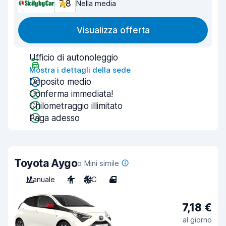
7,8
Nella media
Visualizza offerta
Ufficio di autonoleggio
Mostra i dettagli della sede
Deposito medio
Conferma immediata!
Chilometraggio illimitato
Paga adesso
Toyota Aygo
o Mini simile
Manuale
4
A/C
4
7,18 €
al giorno