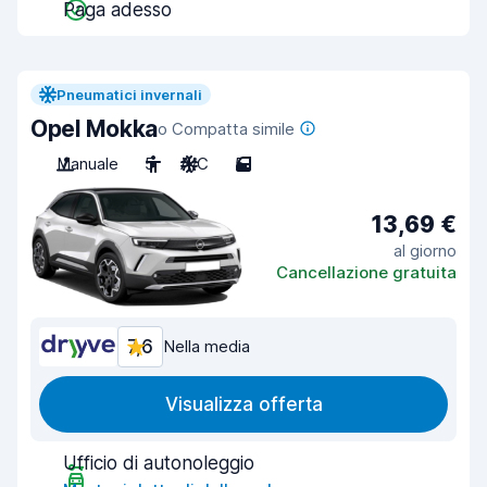
Paga adesso
Pneumatici invernali
Opel Mokka
o Compatta simile
Manuale
5
A/C
5
13,69 €
al giorno
Cancellazione gratuita
7,6
Nella media
Visualizza offerta
Ufficio di autonoleggio