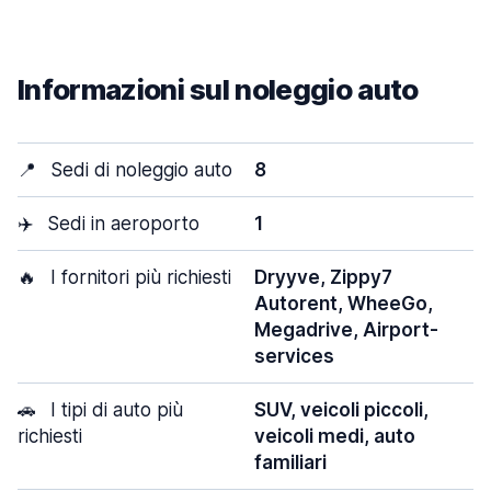
Informazioni sul noleggio auto
📍
Sedi di noleggio auto
8
✈️
Sedi in aeroporto
1
🔥
I fornitori più richiesti
Dryyve, Zippy7
Autorent, WheeGo,
Megadrive, Airport-
services
🚗
I tipi di auto più
SUV, veicoli piccoli,
richiesti
veicoli medi, auto
familiari