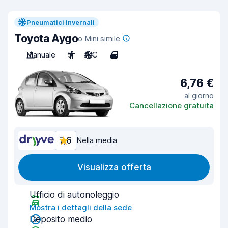
Pneumatici invernali
Toyota Aygo
o Mini simile
Manuale
5
A/C
4
6,76 €
al giorno
Cancellazione gratuita
7,6
Nella media
Visualizza offerta
Ufficio di autonoleggio
Mostra i dettagli della sede
Deposito medio