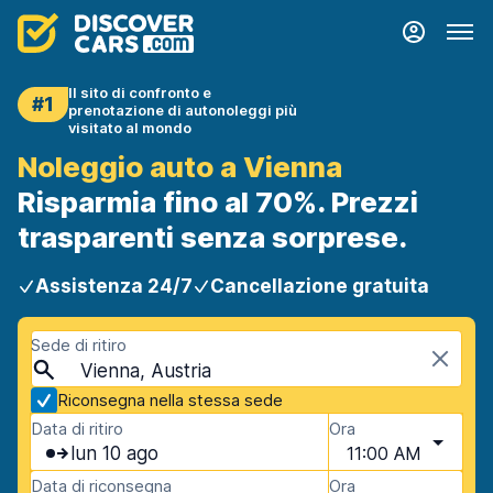
Il sito di confronto e
#1
prenotazione di autonoleggi più
visitato al mondo
Noleggio auto a Vienna
Risparmia fino al 70%. Prezzi
trasparenti senza sorprese.
Assistenza 24/7
Cancellazione gratuita
Sede di ritiro
Vienna, Austria
Riconsegna nella stessa sede
Data di ritiro
Ora
lun 10 ago
11:00 AM
Data di riconsegna
Ora