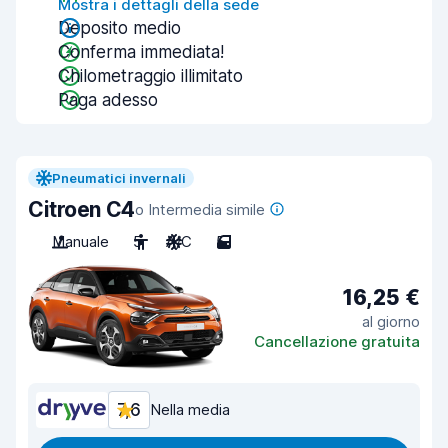
Mostra i dettagli della sede
Deposito medio
Conferma immediata!
Chilometraggio illimitato
Paga adesso
Pneumatici invernali
Citroen C4
o Intermedia simile
Manuale
5
A/C
5
16,25 €
al giorno
Cancellazione gratuita
7,6
Nella media