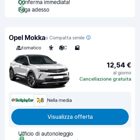
Conferma immediata!
Paga adesso
Opel Mokka
o Compatta simile
Automatico
5
A/C
5
12,54 €
al giorno
Cancellazione gratuita
7,8
Nella media
Visualizza offerta
Ufficio di autonoleggio