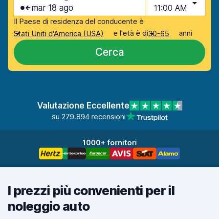
mar 18 ago
11:00 AM
Il Paese di residenza del conducente è
e l'età è di
anni
Stati Uniti d'America (USA)
30-65
Cerca
Valutazione Eccellente
su 279.894 recensioni
1000+ fornitori
I prezzi più convenienti per il
noleggio auto