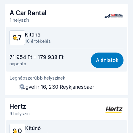
A Car Rental
1 helyszín
Kitűnő
9,7
16 értékelés
Ár-érték arány
9,5
71 954 Ft – 179 938 Ft
Ajánlatok
naponta
Könnyű megtalálás
9,8
Legnépszerűbb helyszínek
Ügynöki segítőkészség
9,6
Flugvellir 16, 230 Reykjanesbaer
Az autó átvételéhez szükséges idő
9,8
Az autó leadásához szükséges idő
9,9
Hertz
9 helyszín
Az autó tisztasága
9,7
Kitűnő
9,0
Autó állapota
9,6