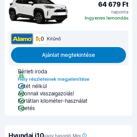
64 679 Ft
naponta
Ingyenes lemondás
9,0
Kitűnő
Ajánlat megtekintése
Bérleti iroda
Hely részleteinek megjelenítése
Letét nélkül
Azonnali visszaigazolás!
Korlátlan kilométer-használat
Fizetés
Hyundai i10
vagy hasonló Mini