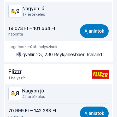
Nagyon jó
8,9
Autó állapota
8,8
17 értékelés
Ár-érték arány
9,0
19 073 Ft – 101 664 Ft
Ajánlatok
naponta
Könnyű megtalálás
8,7
Legnépszerűbb helyszínek
Ügynöki segítőkészség
8,9
Flugvellir 23, 230 Reykjanesbaer, Iceland
Az autó átvételéhez szükséges idő
8,7
Az autó leadásához szükséges idő
8,8
Flizzr
1 helyszín
Az autó tisztasága
9,1
Nagyon jó
8,8
Autó állapota
9,1
42 értékelés
Ár-érték arány
8,7
70 999 Ft – 142 283 Ft
Ajánlatok
naponta