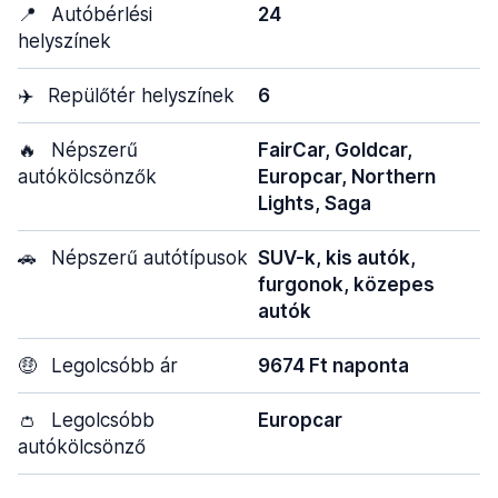
📍
Autóbérlési
24
helyszínek
✈️
Repülőtér helyszínek
6
🔥
Népszerű
FairCar, Goldcar,
autókölcsönzők
Europcar, Northern
Lights, Saga
🚗
Népszerű autótípusok
SUV-k, kis autók,
furgonok, közepes
autók
🤑
Legolcsóbb ár
9674 Ft naponta
👛
Legolcsóbb
Europcar
autókölcsönző