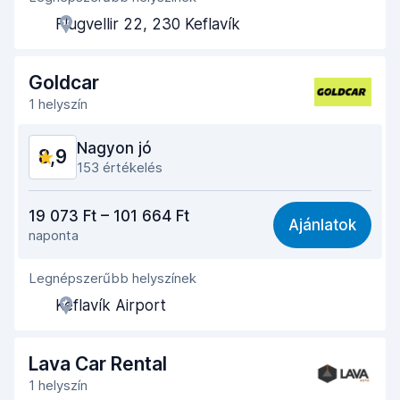
Flugvellir 22, 230 Keflavík
Az autó átvételéhez szükséges idő
8,8
Az autó leadásához szükséges idő
9,1
Goldcar
1 helyszín
Az autó tisztasága
9,3
Nagyon jó
8,9
Autó állapota
9,1
153 értékelés
Ár-érték arány
8,5
19 073 Ft – 101 664 Ft
Ajánlatok
naponta
Könnyű megtalálás
9,0
Legnépszerűbb helyszínek
Ügynöki segítőkészség
9,0
Keflavík Airport
Az autó átvételéhez szükséges idő
8,7
Az autó leadásához szükséges idő
9,0
Lava Car Rental
1 helyszín
Az autó tisztasága
9,0