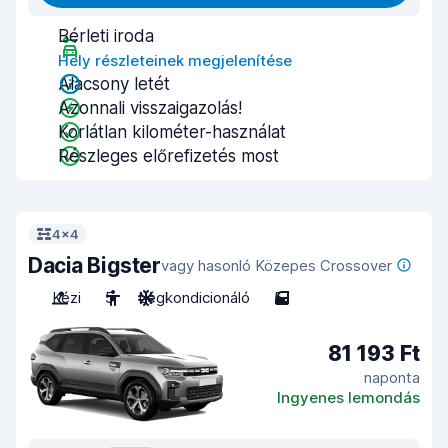
Bérleti iroda
Hely részleteinek megjelenítése
Alacsony letét
Azonnali visszaigazolás!
Korlátlan kilométer-használat
Részleges előrefizetés most
4x4
Dacia Bigster
vagy hasonló Közepes Crossover
Kézi
5
Légkondicionáló
5
81 193 Ft
naponta
Ingyenes lemondás