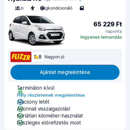
Kézi
4
Légkondicionáló
5
65 229 Ft
naponta
Ingyenes lemondás
8,8
Nagyon jó
Ajánlat megtekintése
Terminálon kívül
Hely részleteinek megjelenítése
Alacsony letét
Azonnali visszaigazolás!
Korlátlan kilométer-használat
Részleges előrefizetés most