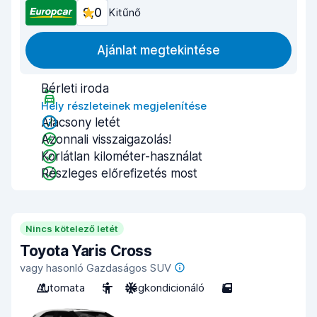
9,0
Kitűnő
Ajánlat megtekintése
Bérleti iroda
Hely részleteinek megjelenítése
Alacsony letét
Azonnali visszaigazolás!
Korlátlan kilométer-használat
Részleges előrefizetés most
Nincs kötelező letét
Toyota Yaris Cross
vagy hasonló Gazdaságos SUV
Automata
5
Légkondicionáló
5