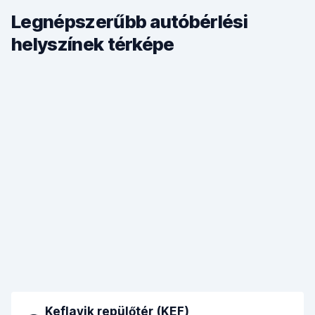
Legnépszerűbb autóbérlési
helyszínek térképe
Keflavik repülőtér (KEF)