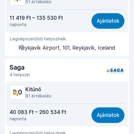
51 értékelés
Ár-érték arány
8,7
11 419 Ft – 135 530 Ft
Ajánlatok
naponta
Könnyű megtalálás
9,4
Legnépszerűbb helyszínek
Ügynöki segítőkészség
8,9
Reykjavík Airport, 101, Reykjavík, Iceland
Az autó átvételéhez szükséges idő
8,7
Az autó leadásához szükséges idő
9,3
Saga
4 helyszín
Az autó tisztasága
9,3
Kitűnő
9,0
Autó állapota
9,1
81 értékelés
Ár-érték arány
8,9
40 083 Ft – 260 534 Ft
Ajánlatok
naponta
Könnyű megtalálás
8,5
Legnépszerűbb helyszínek
Ügynöki segítőkészség
9,1