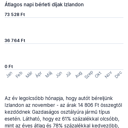
Átlagos napi bérleti díjak Izlandon
73 528 Ft
36 764 Ft
0 Ft
Szep
Nov
Dec
Feb
Aug
Már
Okt
Jan
Ápr
Máj
Jún
Júl
Az év legolcsóbb hónapja, hogy autót béreljünk
Izlandon az november - az árak 14 806 Ft összegtől
kezdődnek Gazdaságos osztályúra jármű típus
esetén. Látható, hogy ez 61% százalékkal olcsóbb,
mint az éves átlag és 78% százalékkal kedvezőbb,