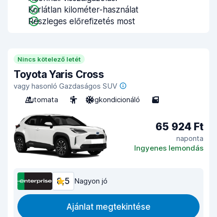
Korlátlan kilométer-használat
Részleges előrefizetés most
Nincs kötelező letét
Toyota Yaris Cross
vagy hasonló Gazdaságos SUV
Automata
5
Légkondicionáló
5
65 924 Ft
naponta
Ingyenes lemondás
8,5
Nagyon jó
Ajánlat megtekintése