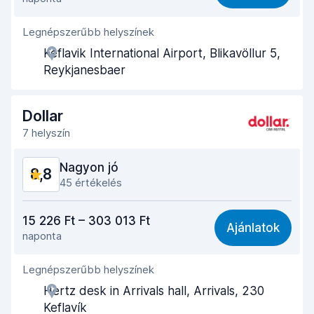
Könnyű megtalálás
8,6
Legnépszerűbb helyszínek
Ügynöki segítőkészség
8,7
Keflavik International Airport, Blikavöllur 5,
Az autó átvételéhez szükséges idő
8,9
Reykjanesbaer
Az autó leadásához szükséges idő
9,1
Dollar
Az autó tisztasága
9,0
7 helyszín
Autó állapota
8,7
Nagyon jó
8,8
45 értékelés
Ár-érték arány
8,6
15 226 Ft – 303 013 Ft
Ajánlatok
naponta
Könnyű megtalálás
8,5
Legnépszerűbb helyszínek
Ügynöki segítőkészség
9,1
Hertz desk in Arrivals hall, Arrivals, 230
Az autó átvételéhez szükséges idő
8,5
Keflavík