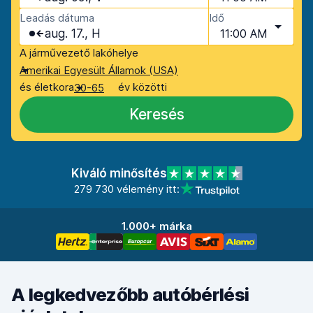
Leadás dátuma
Idő
aug. 17., H
11:00 AM
A járművezető lakóhelye
Amerikai Egyesült Államok (USA)
és életkora
év közötti
30-65
Keresés
Kiváló minősítés
279 730 vélemény itt:
1.000+ márka
A legkedvezőbb autóbérlési