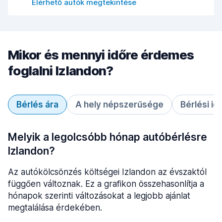
Elérhető autók megtekintése
Mikor és mennyi időre érdemes
foglalni Izlandon?
Bérlés ára
A hely népszerűsége
Bérlési id
Melyik a legolcsóbb hónap autóbérlésre
Izlandon?
Az autókölcsönzés költségei Izlandon az évszaktól
függően változnak. Ez a grafikon összehasonlítja a
hónapok szerinti változásokat a legjobb ajánlat
megtalálása érdekében.