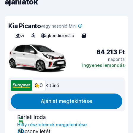
ajánlatok
Kia Picanto
vagy hasonló Mini
Kézi
4
Légkondicionáló
4
64 213 Ft
naponta
Ingyenes lemondás
9,0
Kitűnő
Ajánlat megtekintése
Bérleti iroda
Hely részleteinek megjelenítése
Alacsony letét