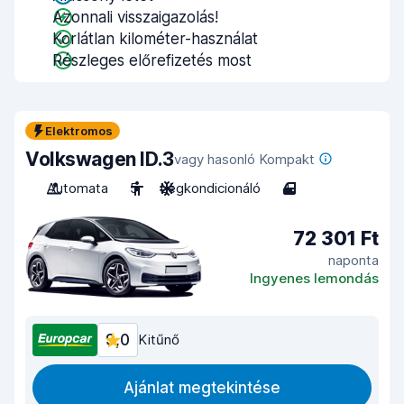
Azonnali visszaigazolás!
Korlátlan kilométer-használat
Részleges előrefizetés most
Elektromos
Volkswagen ID.3
vagy hasonló Kompakt
Automata
5
Légkondicionáló
4
72 301 Ft
naponta
Ingyenes lemondás
9,0
Kitűnő
Ajánlat megtekintése