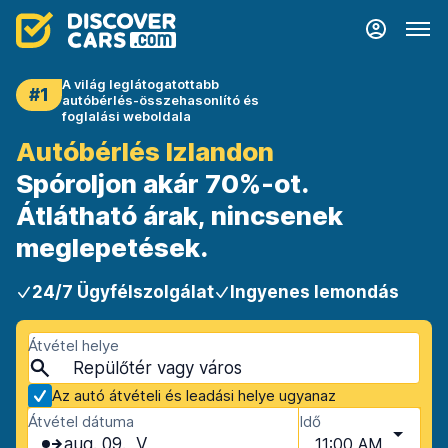
A világ leglátogatottabb
#1
autóbérlés-összehasonlító és
foglalási weboldala
Autóbérlés Izlandon
Spóroljon akár 70%-ot.
Átlátható árak, nincsenek
meglepetések.
24/7 Ügyfélszolgálat
Ingyenes lemondás
Átvétel helye
Az autó átvételi és leadási helye ugyanaz
Átvétel dátuma
Idő
aug. 09., V
11:00 AM