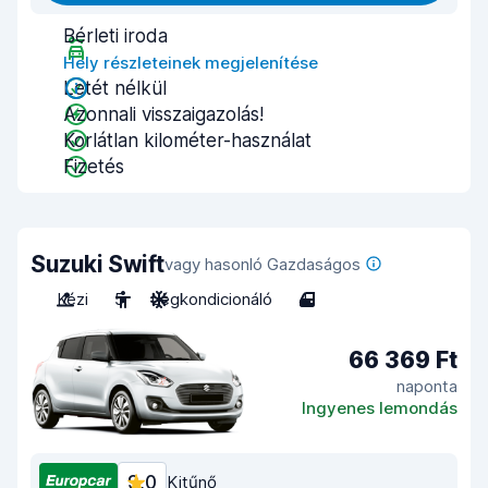
Bérleti iroda
Hely részleteinek megjelenítése
Letét nélkül
Azonnali visszaigazolás!
Korlátlan kilométer-használat
Fizetés
Suzuki Swift
vagy hasonló Gazdaságos
Kézi
5
Légkondicionáló
4
66 369 Ft
naponta
Ingyenes lemondás
9,0
Kitűnő