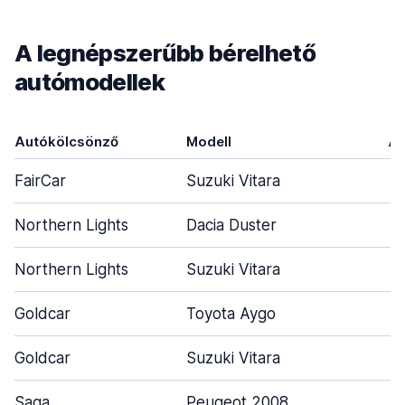
A legnépszerűbb bérelhető
autómodellek
Autókölcsönző
Modell
Aj
FairCar
Suzuki Vitara
Northern Lights
Dacia Duster
Northern Lights
Suzuki Vitara
Goldcar
Toyota Aygo
Goldcar
Suzuki Vitara
Saga
Peugeot 2008