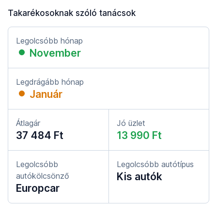
Takarékosoknak szóló tanácsok
Legolcsóbb hónap
November
Legdrágább hónap
Január
Átlagár
Jó üzlet
37 484 Ft
13 990 Ft
Legolcsóbb
Legolcsóbb autótípus
Kis autók
autókölcsönző
Europcar