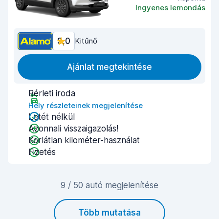
Ingyenes lemondás
9,0
Kitűnő
Ajánlat megtekintése
Bérleti iroda
Hely részleteinek megjelenítése
Letét nélkül
Azonnali visszaigazolás!
Korlátlan kilométer-használat
Fizetés
9 / 50 autó megjelenítése
Több mutatása