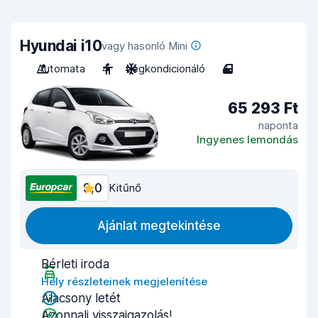
Hyundai i10
vagy hasonló Mini
Automata
4
Légkondicionáló
4
65 293 Ft
naponta
Ingyenes lemondás
9,0
Kitűnő
Ajánlat megtekintése
Bérleti iroda
Hely részleteinek megjelenítése
Alacsony letét
Azonnali visszaigazolás!