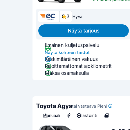
8,3
Hyvä
Näytä tarjous
Ilmainen kuljetuspalvelu
Näytä kohteen tiedot
Keskimääräinen vakuus
Rajoittamattomat ajokilometrit
Maksa osamaksulla
Toyota Agya
tai vastaava Pieni
Manuaali
4
Ilmastointi
4