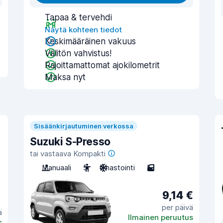
Tapaa & tervehdi
Näytä kohteen tiedot
Keskimääräinen vakuus
Välitön vahvistus!
Rajoittamattomat ajokilometrit
Maksa nyt
Sisäänkirjautuminen verkossa
Suzuki S-Presso
tai vastaava Kompakti
Manuaali
5
Ilmastointi
5
9,14 €
per päivä
ä
Ilmainen peruutus
s