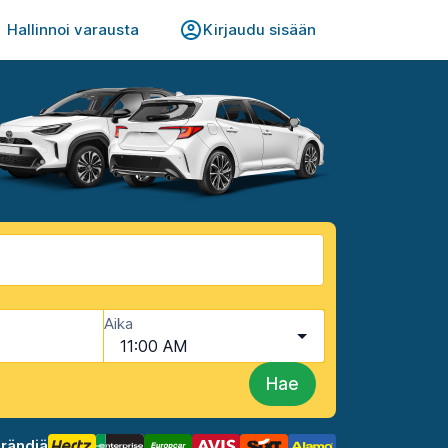
Hallinnoi varausta
Kirjaudu sisään
Aika
11:00 AM
Hae
brändiä