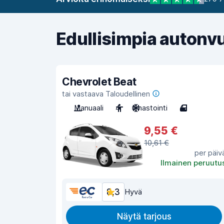
Edullisimpia autonv
Chevrolet Beat
tai vastaava Taloudellinen
Manuaali
4
Ilmastointi
4
9,55 €
10,61 €
per päiv
Ilmainen peruutu
8,3
Hyvä
Näytä tarjous