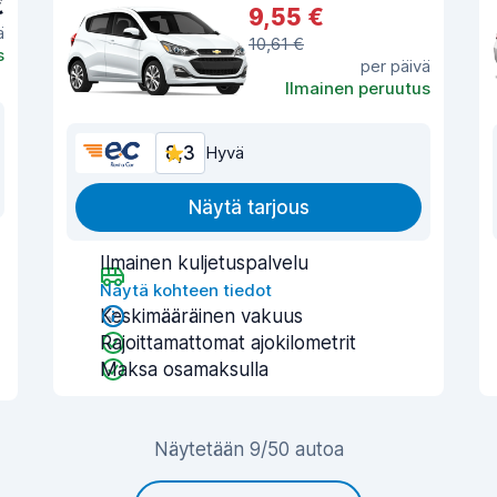
€
9,55 €
ä
10,61 €
s
per päivä
Ilmainen peruutus
8,3
Hyvä
Näytä tarjous
Ilmainen kuljetuspalvelu
Näytä kohteen tiedot
Keskimääräinen vakuus
Rajoittamattomat ajokilometrit
Maksa osamaksulla
Näytetään 9/50 autoa