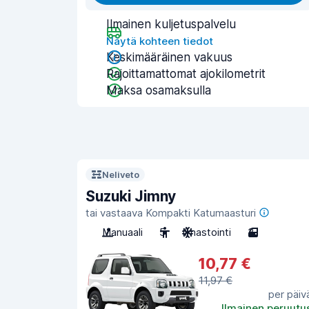
Ilmainen kuljetuspalvelu
Näytä kohteen tiedot
Keskimääräinen vakuus
Rajoittamattomat ajokilometrit
Maksa osamaksulla
Neliveto
Suzuki Jimny
tai vastaava Kompakti Katumaasturi
Manuaali
5
Ilmastointi
3
10,77 €
11,97 €
per päiv
Ilmainen peruutu