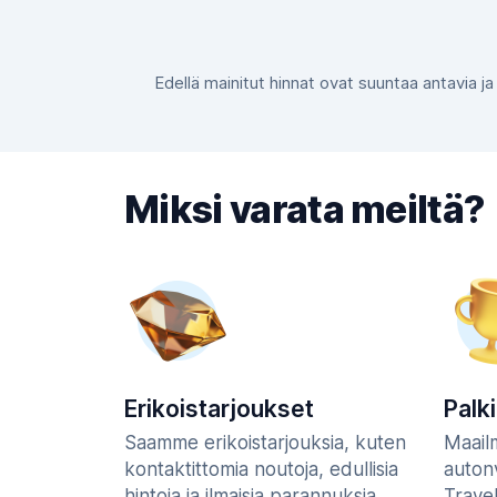
Edellä mainitut hinnat ovat suuntaa antavia ja
Miksi varata meiltä?
Erikoistarjoukset
Palk
Saamme erikoistarjouksia, kuten
Maail
kontaktittomia noutoja, edullisia
auton
hintoja ja ilmaisia parannuksia,
Trave