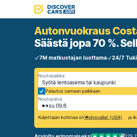
Autonvuokraus Cost
Säästä jopa 70 %. Selk
7M matkustajan luottama
24/7 Tuki
Noutopaikka
Palautus samaan paikkaan
Noutopäivä
su 09.8.
Kuljettajan kotimaa on
ja i
Yhdysvallat (USA)
Arvioitu erinomaiseksi
279 7