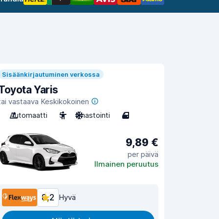
Sisäänkirjautuminen verkossa
Toyota Yaris
tai vastaava Keskikokoinen
Automaatti
5
Ilmastointi
4
9,89 €
per päivä
Ilmainen peruutus
8,2
Hyvä