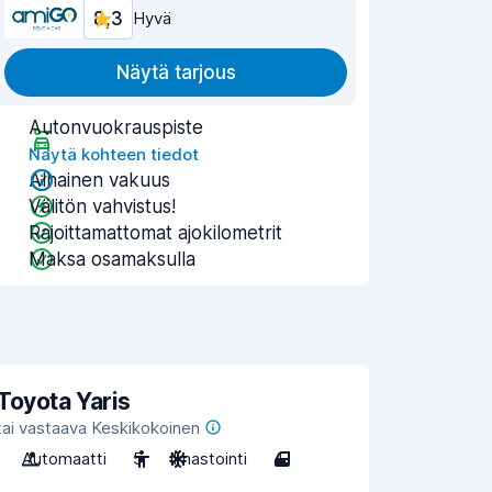
8,3
Hyvä
Näytä tarjous
Autonvuokrauspiste
Näytä kohteen tiedot
Alhainen vakuus
Välitön vahvistus!
Rajoittamattomat ajokilometrit
Maksa osamaksulla
Toyota Yaris
tai vastaava Keskikokoinen
Automaatti
5
Ilmastointi
4