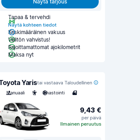
Näytä tarjous
Tapaa & tervehdi
Näytä kohteen tiedot
Keskimääräinen vakuus
Välitön vahvistus!
Rajoittamattomat ajokilometrit
Maksa nyt
Toyota Yaris
tai vastaava Taloudellinen
Manuaali
5
Ilmastointi
4
9,43 €
per päivä
Ilmainen peruutus