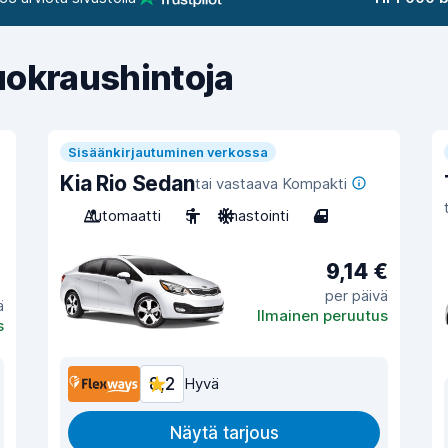
uokraushintoja
Sisäänkirjautuminen verkossa
Kia Rio Sedan
tai vastaava Kompakti
Automaatti
5
Ilmastointi
4
9,14 €
per päivä
ä
Ilmainen peruutus
s
8,2
Hyvä
Näytä tarjous