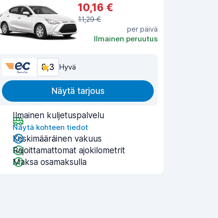
10,16 €
11,29 €
per päivä
Ilmainen peruutus
8,3
Hyvä
Näytä tarjous
Ilmainen kuljetuspalvelu
Näytä kohteen tiedot
Keskimääräinen vakuus
Rajoittamattomat ajokilometrit
Maksa osamaksulla