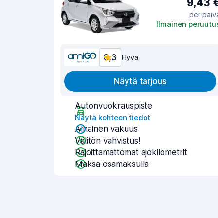
9,43 
per päiv
Ilmainen peruutu
8,3
Hyvä
Näytä tarjous
Autonvuokrauspiste
Näytä kohteen tiedot
Alhainen vakuus
Välitön vahvistus!
Rajoittamattomat ajokilometrit
Maksa osamaksulla