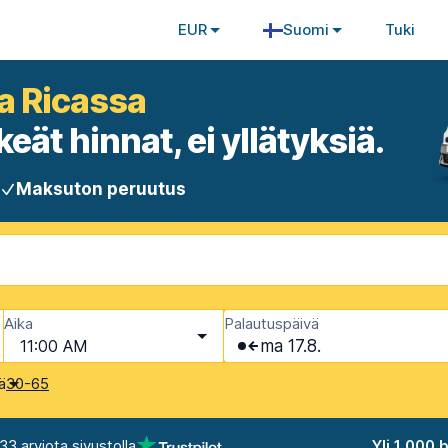
EUR
Suomi
Tuki
a Ricassa
eät hinnat, ei yllätyksiä.
Maksuton peruutus
Aika
Palautuspäivä
11:00 AM
ma 17.8.
kä
30-65
33 arviota sivustolla
Yli 1 000 