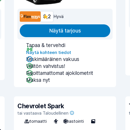
8,2
Hyvä
Näytä tarjous
Tapaa & tervehdi
Näytä kohteen tiedot
Keskimääräinen vakuus
Välitön vahvistus!
Rajoittamattomat ajokilometrit
Maksa nyt
Chevrolet Spark
tai vastaava Taloudellinen
Automaatti
4
Ilmastointi
5