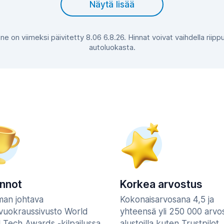
Näytä lisää
 ne on viimeksi päivitetty 8.06 6.8.26. Hinnat voivat vaihdella rii
autoluokasta.
innot
Korkea arvostus
man johtava
Kokonaisarvosana 4,5 ja
vuokraussivusto World
yhteensä yli 250 000 arvo
l Tech Awards -kilpailussa
alustoilla kuten Trustpilot,