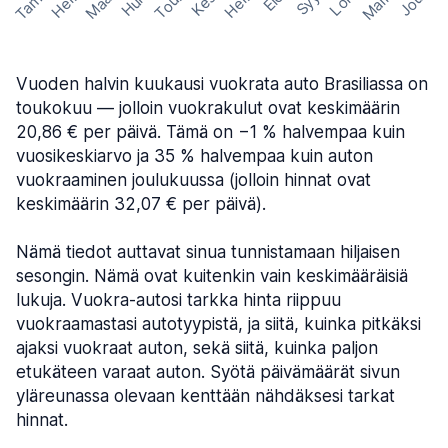
Marras
Tammi
Maalis
Touko
Helmi
Heinä
Huhti
Joulu
Kesä
Loka
Syys
Elo
Vuoden halvin kuukausi vuokrata auto Brasiliassa on
toukokuu — jolloin vuokrakulut ovat keskimäärin
20,86 € per päivä. Tämä on −1 % halvempaa kuin
vuosikeskiarvo ja 35 % halvempaa kuin auton
vuokraaminen joulukuussa (jolloin hinnat ovat
keskimäärin 32,07 € per päivä).
Nämä tiedot auttavat sinua tunnistamaan hiljaisen
sesongin. Nämä ovat kuitenkin vain keskimääräisiä
lukuja. Vuokra-autosi tarkka hinta riippuu
vuokraamastasi autotyypistä, ja siitä, kuinka pitkäksi
ajaksi vuokraat auton, sekä siitä, kuinka paljon
etukäteen varaat auton. Syötä päivämäärät sivun
yläreunassa olevaan kenttään nähdäksesi tarkat
hinnat.