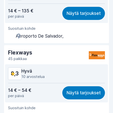
Vastine rahalle
8,3
14 € – 135 €
Näytä tarjoukset
per päivä
Löytämisen helppous
8,3
Suosituin kohde
Toimihenkilön avuliaisuus
8,9
Aeroporto De Salvador,
Noutonopeus
8,1
Palautusnopeus
8,3
Flexways
45 paikkaa
Auton siisteys
8,8
Hyvä
8,3
Auton kunto
8,7
10 arvostelua
Vastine rahalle
8,3
14 € – 54 €
Näytä tarjoukset
per päivä
Löytämisen helppous
8,2
Suosituin kohde
Toimihenkilön avuliaisuus
8,4