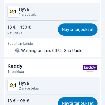
Auton siisteys
8,4
Hyvä
8,1
Auton kunto
8,1
1 arvostelu
Vastine rahalle
8,1
13 € – 130 €
Näytä tarjoukset
per päivä
Löytämisen helppous
8,2
Suosituin kohde
Toimihenkilön avuliaisuus
8,1
Av. Washington Luís 6675, Sao Paulo
Noutonopeus
8,0
Palautusnopeus
8,2
Keddy
11 paikkaa
Auton siisteys
8,2
Hyvä
8,1
Auton kunto
8,2
2 arvostelua
Vastine rahalle
8,0
18 € – 98 €
Näytä tarjoukset