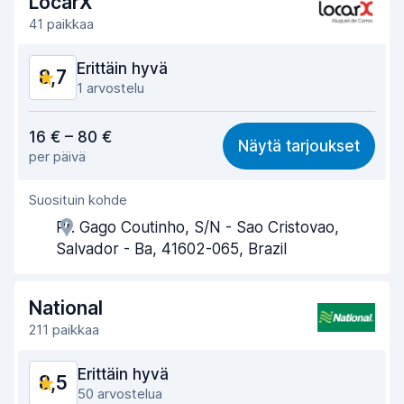
LocarX
41 paikkaa
Auton siisteys
9,2
Erittäin hyvä
8,7
Auton kunto
9,1
1 arvostelu
Vastine rahalle
8,7
16 € – 80 €
Näytä tarjoukset
per päivä
Löytämisen helppous
8,7
Suosituin kohde
Toimihenkilön avuliaisuus
8,7
Pr. Gago Coutinho, S/N - Sao Cristovao,
Noutonopeus
8,7
Salvador - Ba, 41602-065, Brazil
Palautusnopeus
8,7
National
Auton siisteys
8,7
211 paikkaa
Auton kunto
8,7
Erittäin hyvä
8,5
50 arvostelua