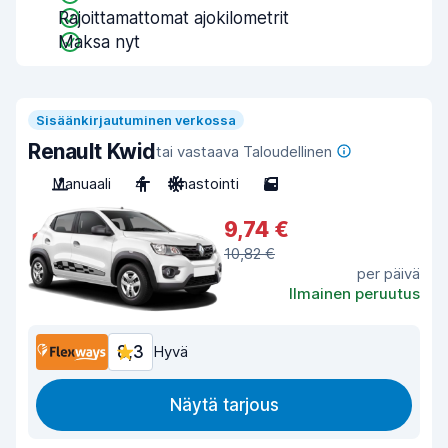
Rajoittamattomat ajokilometrit
Maksa nyt
Sisäänkirjautuminen verkossa
Renault Kwid
tai vastaava Taloudellinen
Manuaali
4
Ilmastointi
5
9,74 €
10,82 €
per päivä
Ilmainen peruutus
8,3
Hyvä
Näytä tarjous