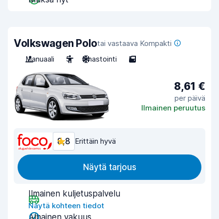
Volkswagen Polo
tai vastaava Kompakti
Manuaali
5
Ilmastointi
5
8,61 €
per päivä
Ilmainen peruutus
8,8
Erittäin hyvä
Näytä tarjous
Ilmainen kuljetuspalvelu
Näytä kohteen tiedot
Alhainen vakuus