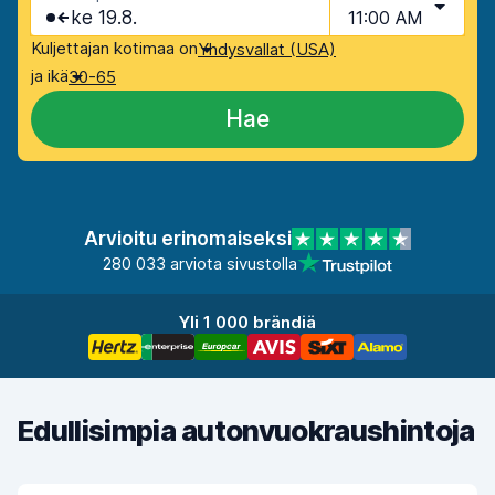
ke 19.8.
11:00 AM
Kuljettajan kotimaa on
Yhdysvallat (USA)
ja ikä
30-65
Hae
Arvioitu erinomaiseksi
280 033 arviota sivustolla
Yli 1 000 brändiä
Edullisimpia autonvuokraushintoja