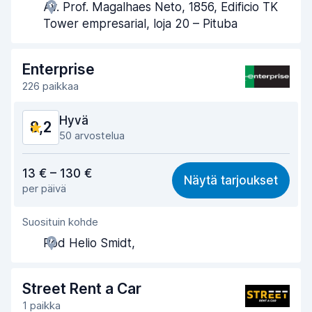
Av. Prof. Magalhaes Neto, 1856, Edificio TK
Noutonopeus
8,0
Tower empresarial, loja 20 – Pituba
Palautusnopeus
8,2
Enterprise
Auton siisteys
8,5
226 paikkaa
Auton kunto
8,6
Hyvä
8,2
50 arvostelua
Vastine rahalle
7,9
13 € – 130 €
Näytä tarjoukset
per päivä
Löytämisen helppous
8,2
Suosituin kohde
Toimihenkilön avuliaisuus
8,2
Rod Helio Smidt,
Noutonopeus
8,1
Palautusnopeus
8,5
Street Rent a Car
1 paikka