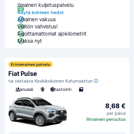
Ilmainen kuljetuspalvelu
Näytä kohteen tiedot
Alhainen vakuus
Välitön vahvistus!
Rajoittamattomat ajokilometrit
Maksa nyt
Erinomainen palvelu
Fiat Pulse
tai vastaava Keskikokoinen Katumaasturi
Manuaali
5
Ilmastointi
2
8,68 €
per päivä
Ilmainen peruutus