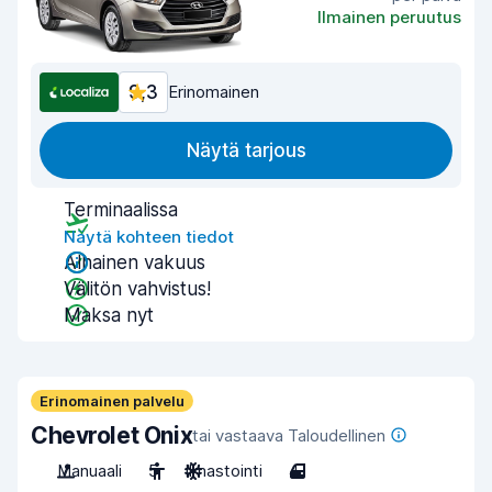
Ilmainen peruutus
9,3
Erinomainen
Näytä tarjous
Terminaalissa
Näytä kohteen tiedot
Alhainen vakuus
Välitön vahvistus!
Maksa nyt
Erinomainen palvelu
Chevrolet Onix
tai vastaava Taloudellinen
Manuaali
5
Ilmastointi
4