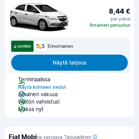
8,44 €
per päivä
Ilmainen peruutus
9,3
Erinomainen
Näytä tarjous
Terminaalissa
Näytä kohteen tiedot
Alhainen vakuus
Välitön vahvistus!
Maksa nyt
Fiat Mobi
tai vastaava Taloudellinen