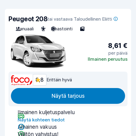
Peugeot 208
tai vastaava Taloudellinen Eliitti
Manuaali
5
Ilmastointi
5
8,61 €
per päivä
Ilmainen peruutus
8,8
Erittäin hyvä
Näytä tarjous
Ilmainen kuljetuspalvelu
Näytä kohteen tiedot
Alhainen vakuus
Välitön vahvistus!