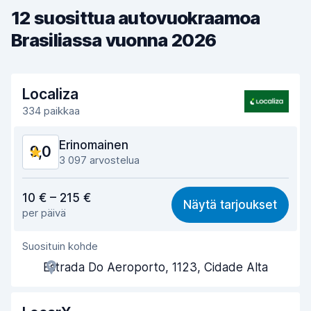
12 suosittua autovuokraamoa
Brasiliassa vuonna 2026
Localiza
334 paikkaa
Erinomainen
9,0
3 097 arvostelua
Vastine rahalle
8,9
10 € – 215 €
Näytä tarjoukset
per päivä
Löytämisen helppous
9,1
Suosituin kohde
Toimihenkilön avuliaisuus
9,1
Estrada Do Aeroporto, 1123, Cidade Alta
Noutonopeus
8,6
Palautusnopeus
9,1