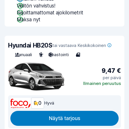
Välitön vahvistus!
Rajoittamattomat ajokilometrit
Maksa nyt
Hyundai HB20S
tai vastaava Keskikokoinen
Manuaali
5
Ilmastointi
4
9,47 €
per päivä
Ilmainen peruutus
8,0
Hyvä
Näytä tarjous