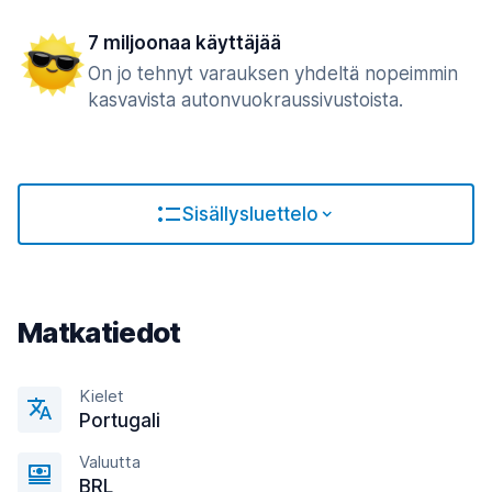
7 miljoonaa käyttäjää
On jo tehnyt varauksen yhdeltä nopeimmin
kasvavista autonvuokraussivustoista.
Sisällysluettelo
Matkatiedot
Kielet
Portugali
Valuutta
BRL