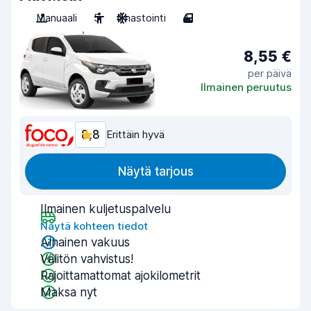
Manuaali
5
Ilmastointi
4
8,55 €
per päivä
Ilmainen peruutus
8,8
Erittäin hyvä
Näytä tarjous
Ilmainen kuljetuspalvelu
Näytä kohteen tiedot
Alhainen vakuus
Välitön vahvistus!
Rajoittamattomat ajokilometrit
Maksa nyt