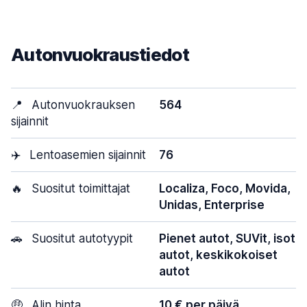
Autonvuokraustiedot
📍
Autonvuokrauksen
564
sijainnit
✈️
Lentoasemien sijainnit
76
🔥
Suositut toimittajat
Localiza, Foco, Movida,
Unidas, Enterprise
🚗
Suositut autotyypit
Pienet autot, SUVit, isot
autot, keskikokoiset
autot
🤑
Alin hinta
10 € per päivä