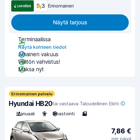
9,3
Erinomainen
Näytä tarjous
Terminaalissa
Näytä kohteen tiedot
Alhainen vakuus
Välitön vahvistus!
Maksa nyt
Erinomainen palvelu
Hyundai HB20
tai vastaava Taloudellinen Eliitti
Manuaali
5
Ilmastointi
2
7,86 €
per päivä