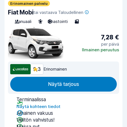
Erinomainen palvelu
Fiat Mobi
tai vastaava Taloudellinen
Manuaali
5
Ilmastointi
2
7,28 €
per päivä
Ilmainen peruutus
9,3
Erinomainen
Näytä tarjous
Terminaalissa
Näytä kohteen tiedot
Alhainen vakuus
Välitön vahvistus!
Maksa nyt