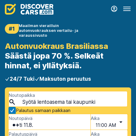
Maailman vierailluin
#1
autonvuokrauksen vertailu- ja
varaussivusto
Autonvuokraus Brasiliassa
Säästä jopa 70 %. Selkeät
hinnat, ei yllätyksiä.
24/7 Tuki
Maksuton peruutus
Noutopaikka
Palautus samaan paikkaan
Noutopäivä
Aika
ti 11.8.
11:00 AM
Palautuspäivä
Aika