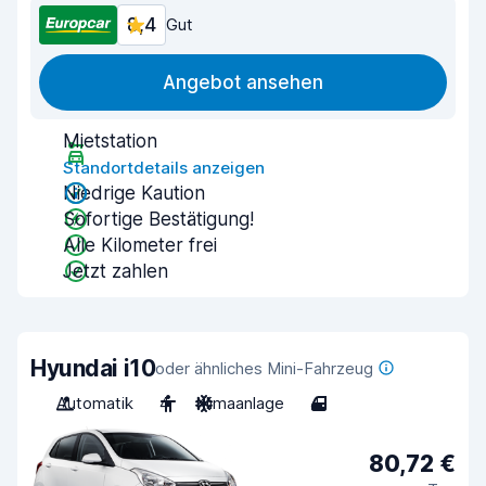
8,4
Gut
Angebot ansehen
Mietstation
Standortdetails anzeigen
Niedrige Kaution
Sofortige Bestätigung!
Alle Kilometer frei
Jetzt zahlen
Hyundai i10
oder ähnliches Mini-Fahrzeug
Automatik
4
Klimaanlage
4
80,72 €