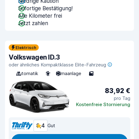
Niedrige Kaution
Sofortige Bestätigung!
Alle Kilometer frei
Jetzt zahlen
Elektrisch
Volkswagen ID.3
oder ähnliches Kompaktklasse Elite-Fahrzeug
Automatik
5
Klimaanlage
5
83,92 €
pro Tag
Kostenfreie Stornierung
8,4
Gut