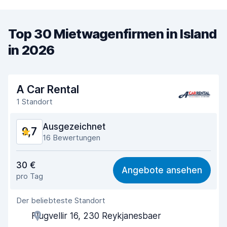
Top 30 Mietwagenfirmen in Island
in 2026
A Car Rental
1 Standort
Ausgezeichnet
9,7
16 Bewertungen
Preis-Qualität-Verhältnis
9,5
30 €
Angebote ansehen
pro Tag
Einfach zu finden
9,8
Der beliebteste Standort
Agenten-Hilfsbereitschaft
9,6
Flugvellir 16, 230 Reykjanesbaer
Schnelle Abholung
9,8