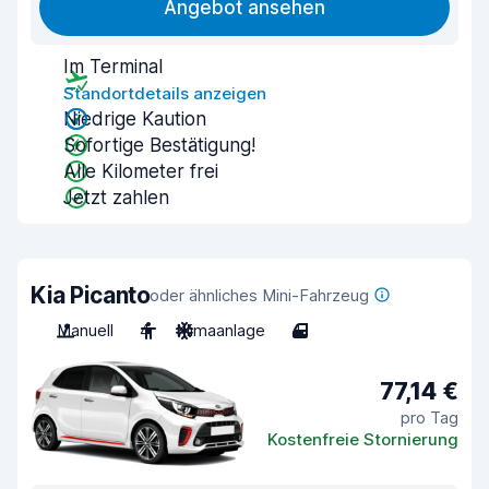
Angebot ansehen
Im Terminal
Standortdetails anzeigen
Niedrige Kaution
Sofortige Bestätigung!
Alle Kilometer frei
Jetzt zahlen
Kia Picanto
oder ähnliches Mini-Fahrzeug
Manuell
4
Klimaanlage
4
77,14 €
pro Tag
Kostenfreie Stornierung