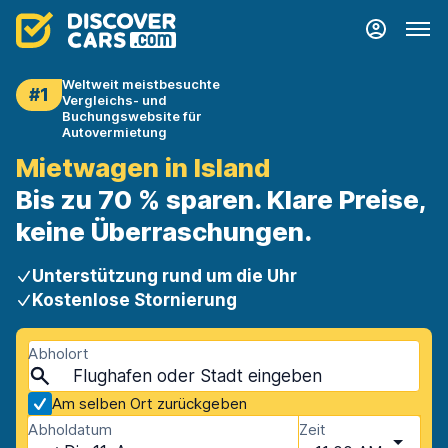
Weltweit meistbesuchte
#1
Vergleichs- und
Buchungswebsite für
Autovermietung
Mietwagen in Island
Bis zu 70 % sparen. Klare Preise,
keine Überraschungen.
Unterstützung rund um die Uhr
Kostenlose Stornierung
Abholort
Am selben Ort zurückgeben
Abholdatum
Zeit