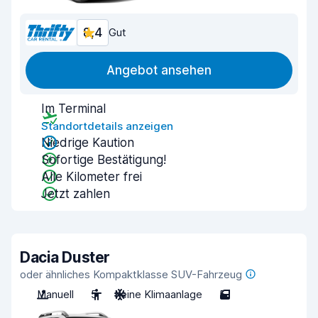
8,4
Gut
Angebot ansehen
Im Terminal
Standortdetails anzeigen
Niedrige Kaution
Sofortige Bestätigung!
Alle Kilometer frei
Jetzt zahlen
Dacia Duster
oder ähnliches Kompaktklasse SUV-Fahrzeug
Manuell
5
Keine Klimaanlage
5