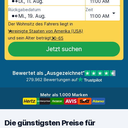
Di., 11. Aug.
11:00 AM
Rückgabedatum
Zeit
Mi., 19. Aug.
11:00 AM
Der Wohnsitz des Fahrers liegt in
Vereinigte Staaten von Amerika (USA)
und sein Alter beträgt
30-65
Jetzt suchen
Bewertet als „Ausgezeichnet“
279.962 Bewertungen auf
Mehr als 1.000 Marken
Die günstigsten Preise für