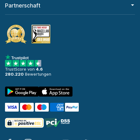
Partnerschaft
TrustScore von
4.6
280.220
Bewertungen