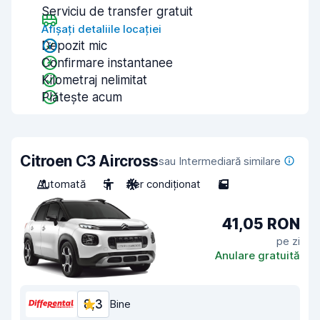
Serviciu de transfer gratuit
Afișați detaliile locației
Depozit mic
Confirmare instantanee
Kilometraj nelimitat
Plătește acum
Citroen C3 Aircross
sau Intermediară similare
Automată
5
Aer condiționat
5
41,05 RON
pe zi
Anulare gratuită
8,3
Bine