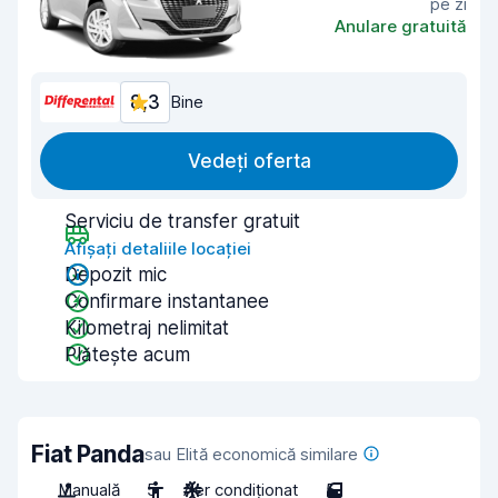
pe zi
Anulare gratuită
8,3
Bine
Vedeți oferta
Serviciu de transfer gratuit
Afișați detaliile locației
Depozit mic
Confirmare instantanee
Kilometraj nelimitat
Plătește acum
Fiat Panda
sau Elită economică similare
Manuală
5
Aer condiționat
5