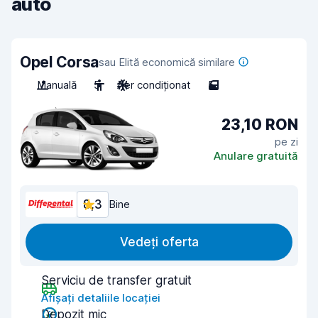
auto
Opel Corsa
sau Elită economică similare
Manuală
5
Aer condiționat
5
23,10 RON
pe zi
Anulare gratuită
8,3
Bine
Vedeți oferta
Serviciu de transfer gratuit
Afișați detaliile locației
Depozit mic