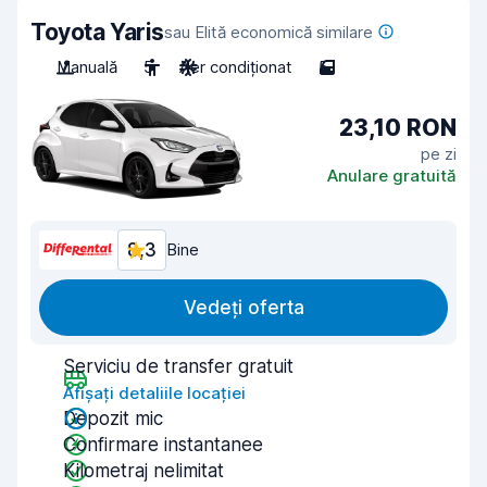
Toyota Yaris
sau Elită economică similare
Manuală
5
Aer condiționat
5
23,10 RON
pe zi
Anulare gratuită
8,3
Bine
Vedeți oferta
Serviciu de transfer gratuit
Afișați detaliile locației
Depozit mic
Confirmare instantanee
Kilometraj nelimitat