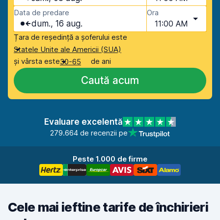
Data de predare
Ora
dum., 16 aug.
11:00 AM
Țara de reședință a șoferului este
Statele Unite ale Americii (SUA)
și vârsta este
de ani
30-65
Caută acum
Evaluare excelentă
279.664 de recenzii pe
Peste 1.000 de firme
Cele mai ieftine tarife de închirieri