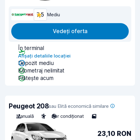
7,5
Mediu
Vedeți oferta
În terminal
Afișați detaliile locației
Depozit mediu
Kilometraj nelimitat
Plătește acum
Peugeot 208
sau Elită economică similare
Manuală
5
Aer condiționat
5
23,10 RON