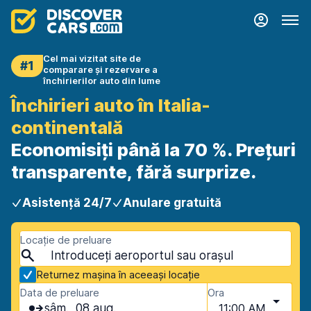
Cel mai vizitat site de
#1
comparare și rezervare a
închirierilor auto din lume
Închirieri auto în Italia-
continentală
Economisiți până la 70 %. Prețuri
transparente, fără surprize.
Asistență 24/7
Anulare gratuită
Locație de preluare
Returnez mașina în aceeași locație
Data de preluare
Ora
sâm., 08 aug.
11:00 AM