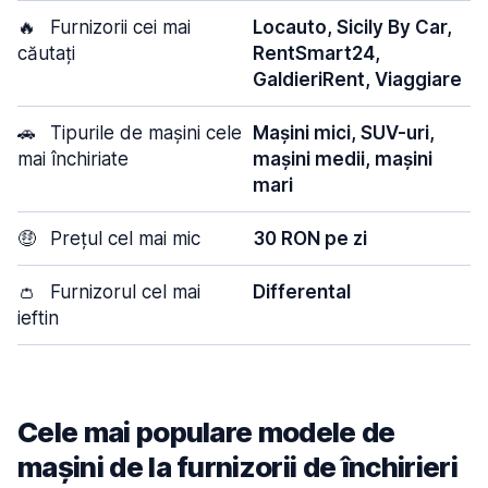
🔥
Furnizorii cei mai
Locauto, Sicily By Car,
căutați
RentSmart24,
GaldieriRent, Viaggiare
🚗
Tipurile de mașini cele
Mașini mici, SUV-uri,
mai închiriate
mașini medii, mașini
mari
🤑
Prețul cel mai mic
30 RON pe zi
👛
Furnizorul cel mai
Differental
ieftin
Cele mai populare modele de
mașini de la furnizorii de închirieri