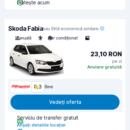
Plătește acum
Skoda Fabia
sau Elită economică similare
Manuală
5
Aer condiționat
5
23,10 RON
pe zi
Anulare gratuită
8,3
Bine
Vedeți oferta
Serviciu de transfer gratuit
Afișați detaliile locației