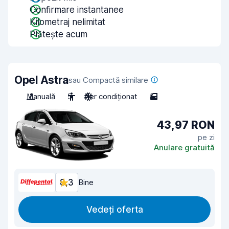
Confirmare instantanee
Kilometraj nelimitat
Plătește acum
Opel Astra
sau Compactă similare
Manuală
5
Aer condiționat
5
43,97 RON
pe zi
Anulare gratuită
8,3
Bine
Vedeți oferta