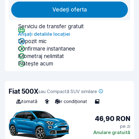
Vedeți oferta
Serviciu de transfer gratuit
Afișați detaliile locației
Depozit mic
Confirmare instantanee
Kilometraj nelimitat
Plătește acum
Fiat 500X
sau Compactă SUV similare
Automată
5
Aer condiționat
5
46,90 RON
pe zi
Anulare gratuită