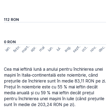
112 RON
0 RON
mart.
sept.
febr.
dec.
aug.
nov.
oct.
apr.
mai
ian.
iun.
iul.
Cea mai ieftină lună a anului pentru închirierea unei
mașini în Italia-continentală este noiembrie, când
prețurile de închiriere sunt în medie 83,11 RON pe zi.
Prețul în noiembrie este cu 55 % mai ieftin decât
media anuală și cu 59 % mai ieftin decât prețul
pentru închirierea unei mașini în iulie (când prețurile
sunt în medie de 203,24 RON pe zi).