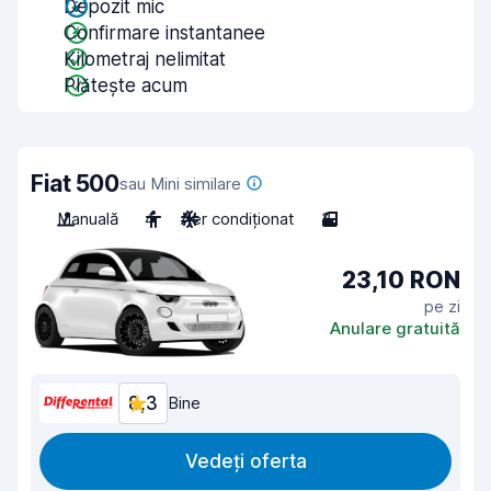
Depozit mic
Confirmare instantanee
Kilometraj nelimitat
Plătește acum
Fiat 500
sau Mini similare
Manuală
4
Aer condiționat
3
23,10 RON
pe zi
Anulare gratuită
8,3
Bine
Vedeți oferta