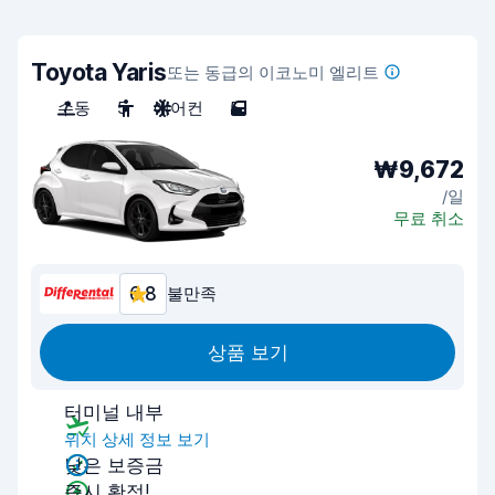
Toyota Yaris
또는 동급의 이코노미 엘리트
수동
5
에어컨
5
₩9,672
/일
무료 취소
6.8
불만족
상품 보기
터미널 내부
위치 상세 정보 보기
낮은 보증금
즉시 확정!