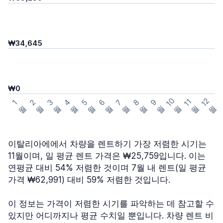
₩34,645
₩0
1
0
1
2
1
1
3
4
5
6
7
8
9
2
1
월
월
월
월
월
월
월
월
월
월
월
월
이탈리아에에서 차량을 렌트하기 가장 저렴한 시기는
11월이며, 일 평균 렌트 가격은 ₩25,759입니다. 이는
연평균 대비 54% 저렴한 것이며 7월 내 렌트(일 평균
가격 ₩62,991) 대비 59% 저렴한 것입니다.
이 정보는 가격이 저렴한 시기를 파악하는 데 참고할 수
있지만 어디까지나 평균 수치일 뿐입니다. 차량 렌트 비