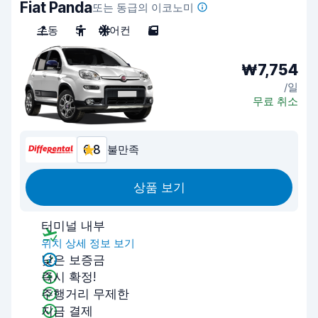
Fiat Panda
또는 동급의 이코노미
수동
5
에어컨
5
₩7,754
/일
무료 취소
6.8
불만족
상품 보기
터미널 내부
위치 상세 정보 보기
낮은 보증금
즉시 확정!
주행거리 무제한
지금 결제