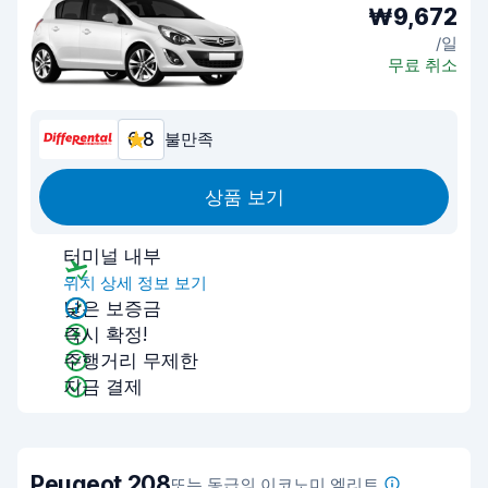
₩9,672
/일
무료 취소
6.8
불만족
상품 보기
터미널 내부
위치 상세 정보 보기
낮은 보증금
즉시 확정!
주행거리 무제한
지금 결제
Peugeot 208
또는 동급의 이코노미 엘리트