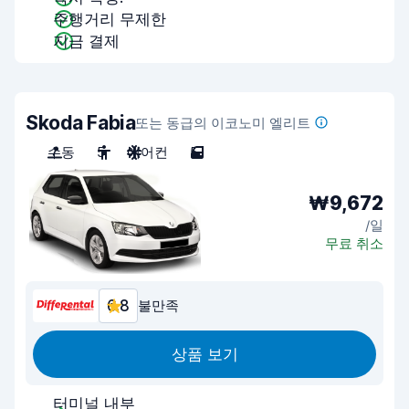
주행거리 무제한
지금 결제
Skoda Fabia
또는 동급의 이코노미 엘리트
수동
5
에어컨
5
₩9,672
/일
무료 취소
6.8
불만족
상품 보기
터미널 내부