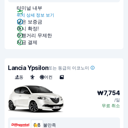
터미널 내부
위치 상세 정보 보기
낮은 보증금
즉시 확정!
주행거리 무제한
지금 결제
Lancia Ypsilon
또는 동급의 이코노미
수동
5
에어컨
5
₩7,754
/일
무료 취소
6.8
불만족