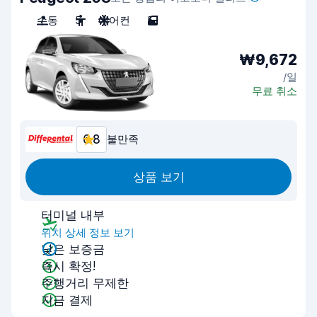
수동
5
에어컨
5
₩9,672
/일
무료 취소
6.8
불만족
상품 보기
터미널 내부
위치 상세 정보 보기
낮은 보증금
즉시 확정!
주행거리 무제한
지금 결제