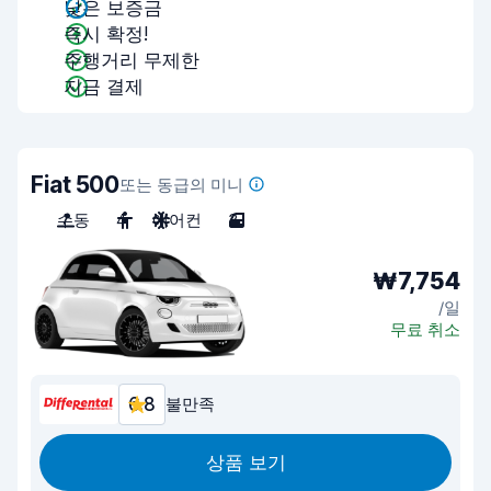
낮은 보증금
즉시 확정!
주행거리 무제한
지금 결제
Fiat 500
또는 동급의 미니
수동
4
에어컨
3
₩7,754
/일
무료 취소
6.8
불만족
상품 보기