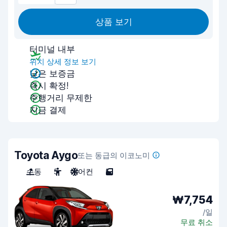
상품 보기
터미널 내부
위치 상세 정보 보기
낮은 보증금
즉시 확정!
주행거리 무제한
지금 결제
Toyota Aygo
또는 동급의 이코노미
수동
5
에어컨
5
₩7,754
/일
무료 취소