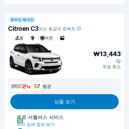
온라인 체크인
Citroen C3
또는 동급의 컴팩트
수동
5
에어컨
5
₩13,443
/일
무료 취소
7.7
평균
상품 보기
무료 셔틀버스 서비스
위치 상세 정보 보기