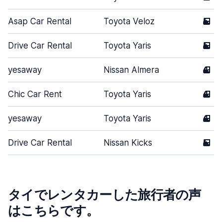
Asap Car Rental
Toyota Veloz
5
Drive Car Rental
Toyota Yaris
5
yesaway
Nissan Almera
4
Chic Car Rent
Toyota Yaris
4
yesaway
Toyota Yaris
4
Drive Car Rental
Nissan Kicks
5
タイでレンタカーした旅行者の声
はこちらです。