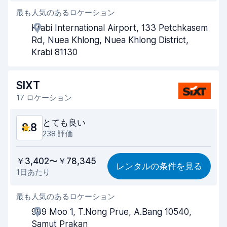
最も人気のあるロケーション
手際の良さ
9.3
Krabi International Airport, 133 Petchkasem
受け取り時間
9.3
Rd, Nuea Khlong, Nuea Khlong District,
Krabi 81130
返却時間
9.3
車両の清潔さ
9.4
SIXT
17 ロケーション
車両の状態
9.0
とても良い
8.8
238 評価
コストパフォーマンス
8.6
￥3,402〜￥78,345
レンタルの条件を見る
1日あたり
見つけやすさ
8.7
最も人気のあるロケーション
手際の良さ
9.0
999 Moo 1, T.Nong Prue, A.Bang 10540,
受け取り時間
8.7
Samut Prakan