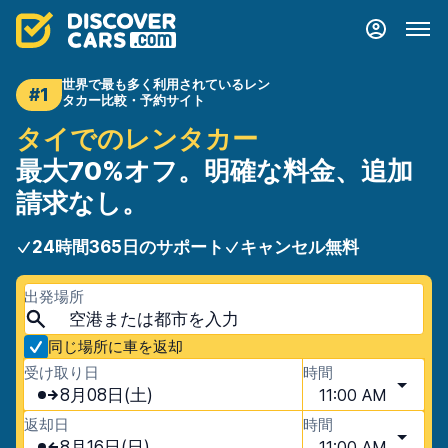
世界で最も多く利用されているレン
#1
タカー比較・予約サイト
タイでのレンタカー
最大70%オフ。明確な料金、追加
請求なし。
24時間365日のサポート
キャンセル無料
出発場所
同じ場所に車を返却
受け取り日
時間
8月08日(土)
11:00 AM
返却日
時間
8月16日(日)
11:00 AM