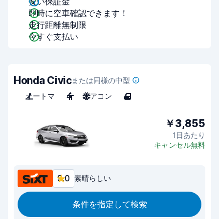
安い保証金
即時に空車確認できます！
走行距離無制限
今すぐ支払い
Honda Civic
または同様の中型
オートマ
4
エアコン
4
￥3,855
1日あたり
キャンセル無料
9.0
素晴らしい
条件を指定して検索