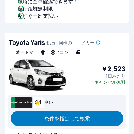
即時に空車確認できます！
走行距離無制限
今すぐ一部支払い
Toyota Yaris
または同様のエコノミー
オートマ
4
エアコン
4
￥2,523
1日あたり
キャンセル無料
8.1
良い
条件を指定して検索