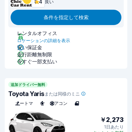
8.4
良い
条件を指定して検索
レンタルオフィス
ロケーションの詳細を表示
安い保証金
走行距離無制限
今すぐ一部支払い
追加ドライバー無料
Toyota Yaris
または同様のミニ
オートマ
4
エアコン
4
￥2,273
1日あたり