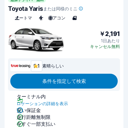
Toyota Yaris
または同様のミニ
オートマ
4
エアコン
4
￥2,191
1日あたり
キャンセル無料
9.1
素晴らしい
条件を指定して検索
ターミナル内
ロケーションの詳細を表示
安い保証金
走行距離無制限
今すぐ一部支払い