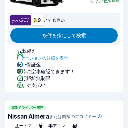
キャンセル無料
8.9
とても良い
条件を指定して検索
お出迎え
ロケーションの詳細を表示
安い保証金
即時に空車確認できます！
走行距離無制限
今すぐ支払い
追加ドライバー無料
Nissan Almera
または同様のエコノミー
オートマ
5
エアコン
4