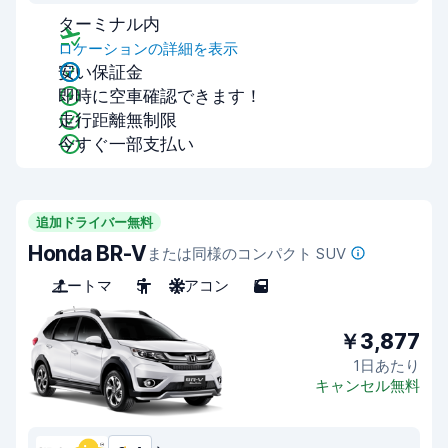
ターミナル内
ロケーションの詳細を表示
安い保証金
即時に空車確認できます！
走行距離無制限
今すぐ一部支払い
追加ドライバー無料
Honda BR-V
または同様のコンパクト SUV
オートマ
5
エアコン
5
￥3,877
1日あたり
キャンセル無料