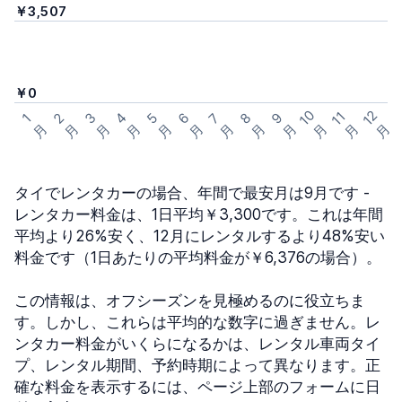
￥3,507
￥0
1
0
1
2
1
1
3
4
5
6
7
8
9
2
1
月
月
月
月
月
月
月
月
月
月
月
月
タイでレンタカーの場合、年間で最安月は9月です -
レンタカー料金は、1日平均￥3,300です。これは年間
平均より26%安く、12月にレンタルするより48%安い
料金です（1日あたりの平均料金が￥6,376の場合）。
この情報は、オフシーズンを見極めるのに役立ちま
す。しかし、これらは平均的な数字に過ぎません。レ
ンタカー料金がいくらになるかは、レンタル車両タイ
プ、レンタル期間、予約時期によって異なります。正
確な料金を表示するには、ページ上部のフォームに日