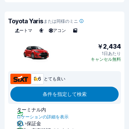
Toyota Yaris
または同様のミニ
オートマ
4
エアコン
5
￥2,434
1日あたり
キャンセル無料
8.6
とても良い
条件を指定して検索
ターミナル内
ロケーションの詳細を表示
安い保証金