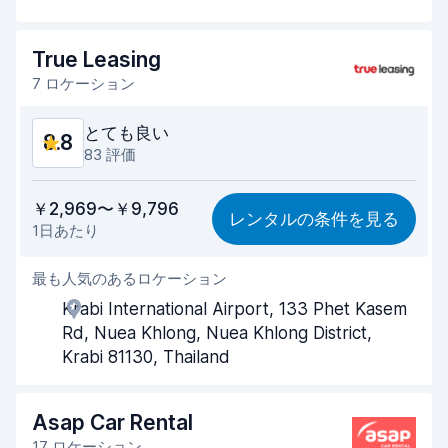
返却時間
8.9
True Leasing
車両の清潔さ
9.1
7 ロケーション
車両の状態
8.7
とても良い
8.8
83 評価
コストパフォーマンス
8.5
￥2,969〜￥9,796
レンタルの条件を見る
1日あたり
見つけやすさ
8.7
最も人気のあるロケーション
手際の良さ
8.8
Krabi International Airport, 133 Phet Kasem
受け取り時間
8.9
Rd, Nuea Khlong, Nuea Khlong District,
Krabi 81130, Thailand
返却時間
8.9
車両の清潔さ
9.2
Asap Car Rental
17 ロケーション