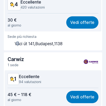
Eccellente
9,4
420 valutazioni
Rapporto qualità-prezzo
9,1
30 €
Vedi offerte
al giorno
Facile da trovare
9,3
Sede più richiesta
Gentilezza degli agenti
9,3
Váci út 141,Budapest,1138
Rapidità del ritiro
9,2
Rapidità della riconsegna
9,6
Carwiz
1 sede
Pulizia del veicolo
9,6
Eccellente
9,1
Condizioni dell'auto
9,5
94 valutazioni
Rapporto qualità-prezzo
8,6
45 € – 118 €
Vedi offerte
al giorno
Facile da trovare
9,3