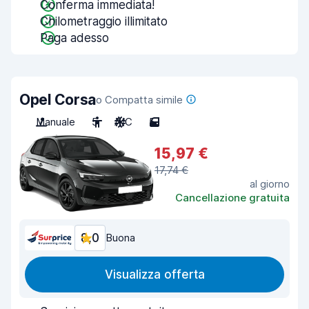
Conferma immediata!
Chilometraggio illimitato
Paga adesso
Opel Corsa
o Compatta simile
Manuale
5
A/C
5
15,97 €
17,74 €
al giorno
Cancellazione gratuita
8,0
Buona
Visualizza offerta