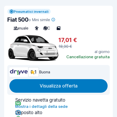
Pneumatici invernali
Fiat 500
o Mini simile
Manuale
5
A/C
5
17,01 €
18,90 €
al giorno
Cancellazione gratuita
8,1
Buona
Visualizza offerta
Servizio navetta gratuito
Mostra i dettagli della sede
Deposito alto