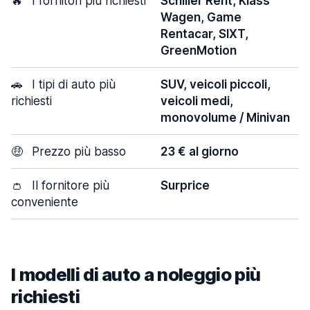
🔥
I fornitori più richiesti
Schiller Rent, Klass
Wagen, Game
Rentacar, SIXT,
GreenMotion
🚗
I tipi di auto più
SUV, veicoli piccoli,
richiesti
veicoli medi,
monovolume / Minivan
🤑
Prezzo più basso
23 € al giorno
👛
Il fornitore più
Surprice
conveniente
I modelli di auto a noleggio più
richiesti