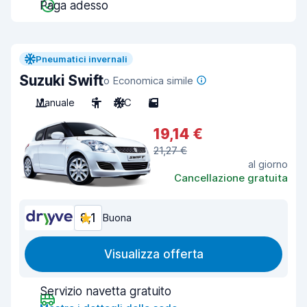
Paga adesso
Pneumatici invernali
Suzuki Swift
o Economica simile
Manuale
5
A/C
5
19,14 €
21,27 €
al giorno
Cancellazione gratuita
8,1
Buona
Visualizza offerta
Servizio navetta gratuito