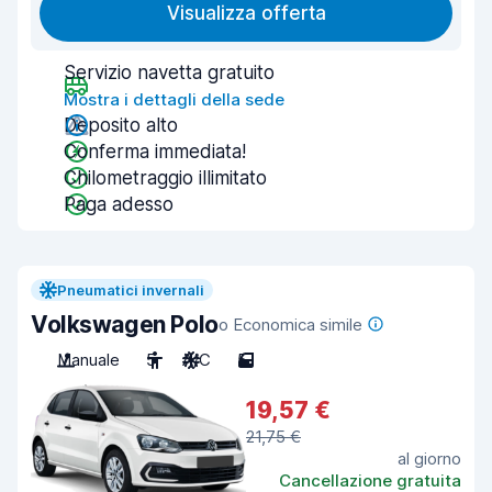
Visualizza offerta
Servizio navetta gratuito
Mostra i dettagli della sede
Deposito alto
Conferma immediata!
Chilometraggio illimitato
Paga adesso
Pneumatici invernali
Volkswagen Polo
o Economica simile
Manuale
5
A/C
5
19,57 €
21,75 €
al giorno
Cancellazione gratuita