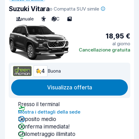
Suzuki Vitara
o Compatta SUV simile
Manuale
5
A/C
5
18,95 €
al giorno
Cancellazione gratuita
8,4
Buona
Visualizza offerta
Presso il terminal
Mostra i dettagli della sede
Deposito medio
Conferma immediata!
Chilometraggio illimitato