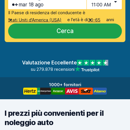
mar 18 ago
11:00 AM
Il Paese di residenza del conducente è
e l'età è di
anni
Stati Uniti d'America (USA)
30-65
Cerca
Valutazione Eccellente
su 279.878 recensioni
1000+ fornitori
I prezzi più convenienti per il
noleggio auto