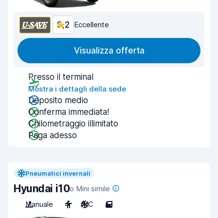
9,2
Eccellente
Visualizza offerta
Presso il terminal
Mostra i dettagli della sede
Deposito medio
Conferma immediata!
Chilometraggio illimitato
Paga adesso
Pneumatici invernali
Hyundai i10
o Mini simile
Manuale
4
A/C
5