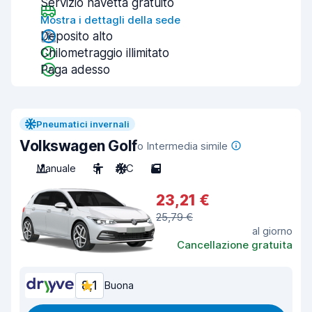
Servizio navetta gratuito
Mostra i dettagli della sede
Deposito alto
Chilometraggio illimitato
Paga adesso
Pneumatici invernali
Volkswagen Golf
o Intermedia simile
Manuale
5
A/C
5
23,21 €
25,79 €
al giorno
Cancellazione gratuita
8,1
Buona