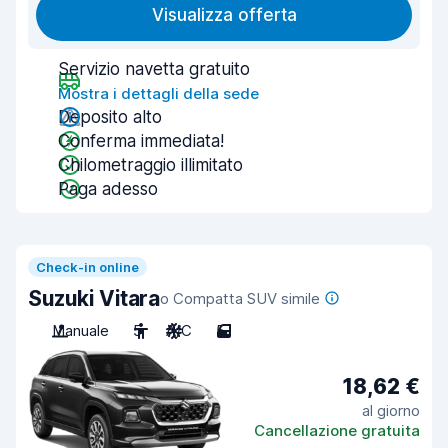
Visualizza offerta
Servizio navetta gratuito
Mostra i dettagli della sede
Deposito alto
Conferma immediata!
Chilometraggio illimitato
Paga adesso
Check-in online
Suzuki Vitara
o Compatta SUV simile
Manuale
5
A/C
5
18,62 €
al giorno
Cancellazione gratuita