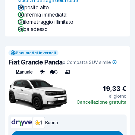
Mostra i dettagli della sede
Deposito alto
Conferma immediata!
Chilometraggio illimitato
Paga adesso
Pneumatici invernali
Fiat Grande Panda
o Compatta SUV simile
Manuale
5
A/C
4
19,33 €
al giorno
Cancellazione gratuita
8,1
Buona