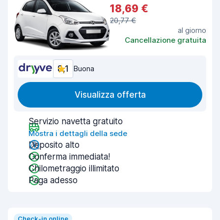
18,69 €
20,77 €
al giorno
Cancellazione gratuita
8,1
Buona
Visualizza offerta
Servizio navetta gratuito
Mostra i dettagli della sede
Deposito alto
Conferma immediata!
Chilometraggio illimitato
Paga adesso
Check-in online