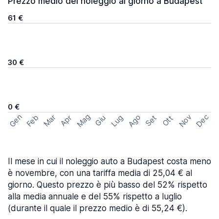
Prezzo medio del noleggio al giorno a Budapest
61 €
30 €
0 €
Mag
Gen
Ago
Nov
Dec
Feb
Mar
Lug
Apr
Set
Giu
Ott
Il mese in cui il noleggio auto a Budapest costa meno
è novembre, con una tariffa media di 25,04 € al
giorno. Questo prezzo è più basso del 52% rispetto
alla media annuale e del 55% rispetto a luglio
(durante il quale il prezzo medio è di 55,24 €).