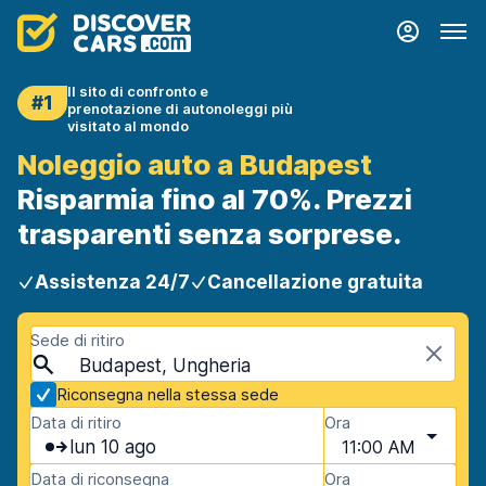
Il sito di confronto e
#1
prenotazione di autonoleggi più
visitato al mondo
Noleggio auto a Budapest
Risparmia fino al 70%. Prezzi
trasparenti senza sorprese.
Assistenza 24/7
Cancellazione gratuita
Sede di ritiro
Budapest, Ungheria
Riconsegna nella stessa sede
Data di ritiro
Ora
lun 10 ago
11:00 AM
Data di riconsegna
Ora