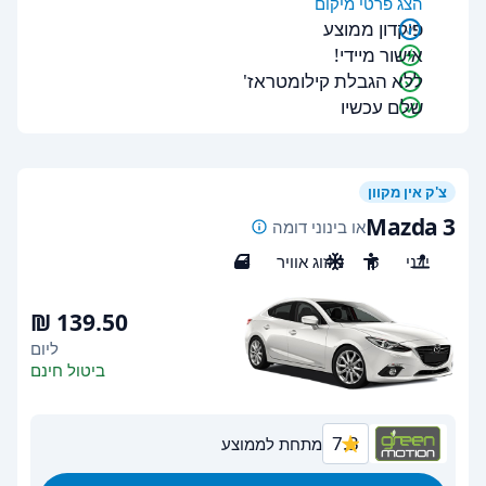
הצג פרטי מיקום
פיקדון ממוצע
אישור מיידי!
ללא הגבלת קילומטראז'
שלם עכשיו
צ'ק אין מקוון
Mazda 3
או בינוני דומה
ידני
5
מיזוג אוויר
4
ליום
ביטול חינם
7.3
מתחת לממוצע