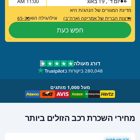
יום ד׳, 19 באוג׳
11:00 AM
מדינת המגורים של הנהג/ת היא
וגילו/גילה הוא
ארצות הברית של אמריקה (ארה"ב)
65-30
חפש כעת
דורג מעולה
280,048 ביקורות ב
מעל 1,000 מותגים
מחירי השכרת רכב הזולים ביותר
צ'ק אין מקוון