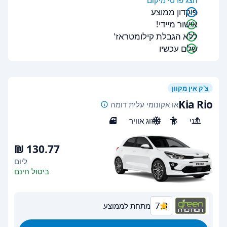
הצג פרטי מיקום
פיקדון ממוצע
אישור מיידי!
ללא הגבלת קילומטראז'
שלם עכשיו
צ'ק אין מקוון
Kia Rio
או אקונומי עלית דומה
ידני
5
מיזוג אוויר
5
ליום
ביטול חינם
7.3
מתחת לממוצע