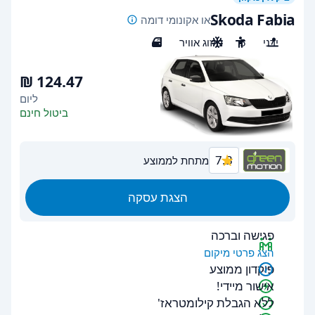
Skoda Fabia
או אקונומי דומה
ידני
5
מיזוג אוויר
3
ליום
ביטול חינם
7.3
מתחת לממוצע
הצגת עסקה
פגישה וברכה
הצג פרטי מיקום
פיקדון ממוצע
אישור מיידי!
ללא הגבלת קילומטראז'