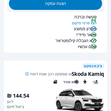
הצגת עסקה
פגישה וברכה
הצג פרטי מיקום
פיקדון ממוצע
אישור מיידי!
ללא הגבלת קילומטראז'
שלם עכשיו
צ'ק אין מקוון
Skoda Kamiq
או קומפקט רכב שטח דומה
ידני
5
מיזוג אוויר
5
ליום
ביטול חינם