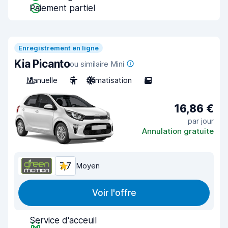
Paiement partiel
Enregistrement en ligne
Kia Picanto
ou similaire Mini
Manuelle
5
Climatisation
5
16,86 €
par jour
Annulation gratuite
7,7
Moyen
Voir l'offre
Service d'acceuil