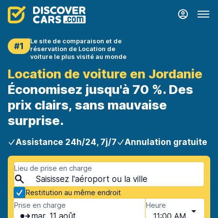
Le site de comparaison et de
#1
réservation de Location de
voiture le plus visité au monde
Location de voiture en Jordanie
Économisez jusqu'à 70 %. Des
prix clairs, sans mauvaise
surprise.
Assistance 24h/24, 7j/7
Annulation gratuite
Lieu de prise en charge
Restitution au même endroit
Prise en charge
Heure
mar. 11 août
11:00 AM