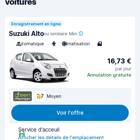
voitures
Enregistrement en ligne
Suzuki Alto
ou similaire Mini
Automatique
4
Climatisation
4
16,73 €
par jour
Annulation gratuite
7,7
Moyen
Voir l'offre
Service d'acceuil
Afficher les détails de l'emplacement