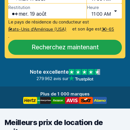
Restitution
Heure
mer. 19 août
11:00 AM
Le pays de résidence du conducteur est
et son âge est
États-Unis d'Amérique (USA)
30-65
.
Recherchez maintenant
Note excellente
279 962 avis sur
Plus de 1 000 marques
Meilleurs prix de location de