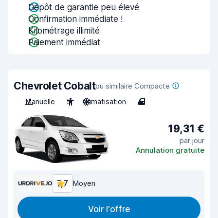
Dépôt de garantie peu élevé
Confirmation immédiate !
Kilométrage illimité
Paiement immédiat
Chevrolet Cobalt
ou similaire Compacte
Manuelle
5
Climatisation
4
19,31 €
par jour
Annulation gratuite
7,7
Moyen
Voir l'offre