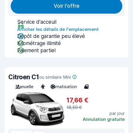
Voir l'offre
Service d'acceuil
Afficher les détails de l'emplacement
Dépôt de garantie peu élevé
Kilométrage illimité
Paiement partiel
Citroen C1
ou similaire Mini
Manuelle
4
Climatisation
4
17,66 €
18,59 €
par jour
Annulation gratuite