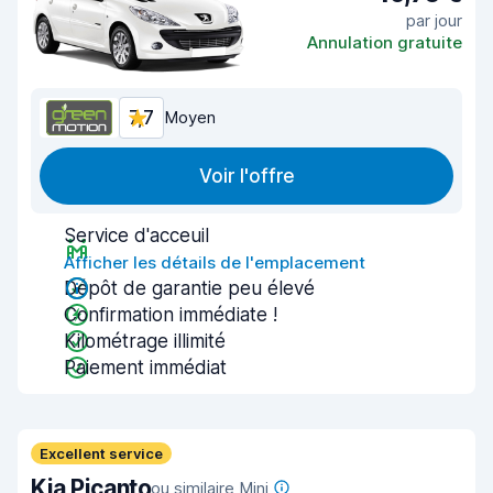
par jour
Annulation gratuite
7,7
Moyen
Voir l'offre
Service d'acceuil
Afficher les détails de l'emplacement
Dépôt de garantie peu élevé
Confirmation immédiate !
Kilométrage illimité
Paiement immédiat
Excellent service
Kia Picanto
ou similaire Mini