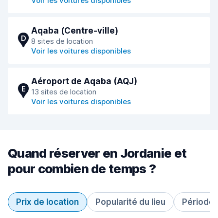
Voir les voitures disponibles
Aqaba (Сentre-ville)
D
8 sites de location
Voir les voitures disponibles
Aéroport de Aqaba (AQJ)
E
13 sites de location
Voir les voitures disponibles
Quand réserver en Jordanie et
pour combien de temps ?
Prix de location
Popularité du lieu
Période 