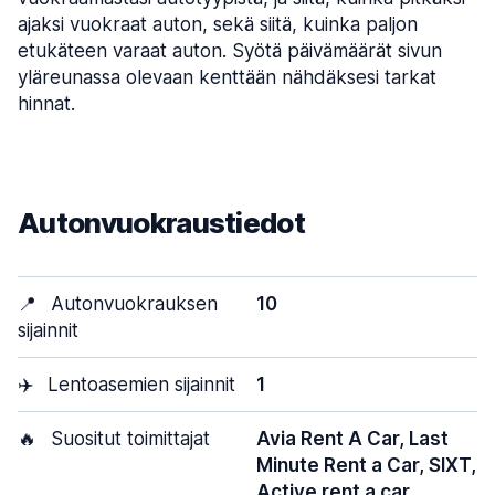
ajaksi vuokraat auton, sekä siitä, kuinka paljon
etukäteen varaat auton. Syötä päivämäärät sivun
yläreunassa olevaan kenttään nähdäksesi tarkat
hinnat.
Autonvuokraustiedot
📍
Autonvuokrauksen
10
sijainnit
✈️
Lentoasemien sijainnit
1
🔥
Suositut toimittajat
Avia Rent A Car, Last
Minute Rent a Car, SIXT,
Active rent a car,