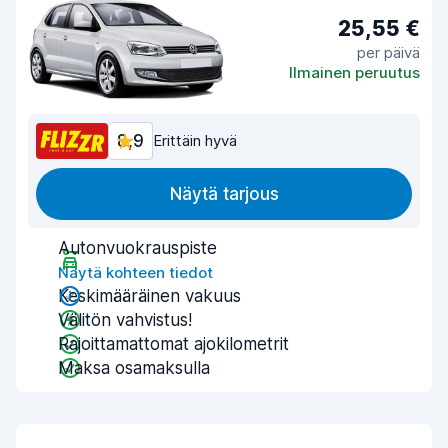
25,55 €
per päivä
Ilmainen peruutus
8,9
Erittäin hyvä
Näytä tarjous
Autonvuokrauspiste
Näytä kohteen tiedot
Keskimääräinen vakuus
Välitön vahvistus!
Rajoittamattomat ajokilometrit
Maksa osamaksulla