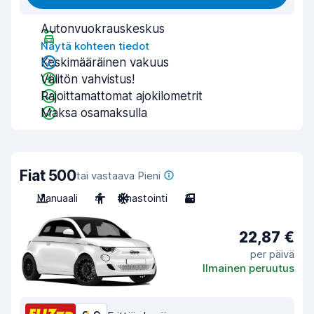
Autonvuokrauskeskus
Näytä kohteen tiedot
Keskimääräinen vakuus
Välitön vahvistus!
Rajoittamattomat ajokilometrit
Maksa osamaksulla
Fiat 500
tai vastaava Pieni
Manuaali
4
Ilmastointi
3
22,87 €
per päivä
Ilmainen peruutus