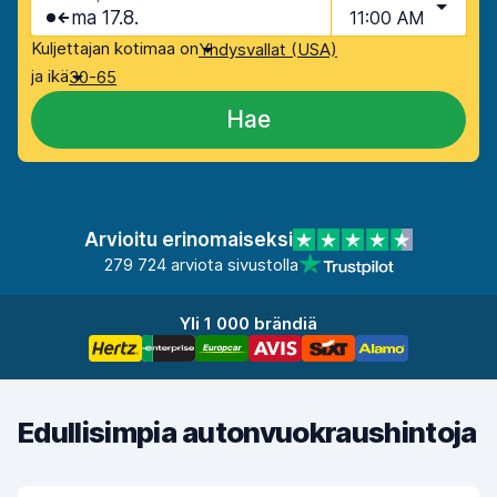
ma 17.8.
11:00 AM
Kuljettajan kotimaa on
Yhdysvallat (USA)
ja ikä
30-65
Hae
Arvioitu erinomaiseksi
279 724 arviota sivustolla
Yli 1 000 brändiä
Edullisimpia autonvuokraushintoja