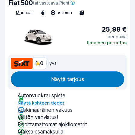
Fiat 500
tai vastaava Pieni
Manuaali
4
Ilmastointi
3
25,98 €
per päivä
Ilmainen peruutus
8,0
Hyvä
Näytä tarjous
Autonvuokrauspiste
Näytä kohteen tiedot
Keskimääräinen vakuus
Välitön vahvistus!
Rajoittamattomat ajokilometrit
Maksa osamaksulla