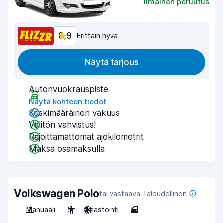
Ilmainen peruutus
8,9
Erittäin hyvä
Näytä tarjous
Autonvuokrauspiste
Näytä kohteen tiedot
Keskimääräinen vakuus
Välitön vahvistus!
Rajoittamattomat ajokilometrit
Maksa osamaksulla
Volkswagen Polo
tai vastaava Taloudellinen
Manuaali
5
Ilmastointi
5