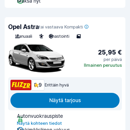
Maksa nyt
Opel Astra
tai vastaava Kompakti
Manuaali
5
Ilmastointi
5
25,95 €
per päivä
Ilmainen peruutus
8,9
Erittäin hyvä
Näytä tarjous
Autonvuokrauspiste
Näytä kohteen tiedot