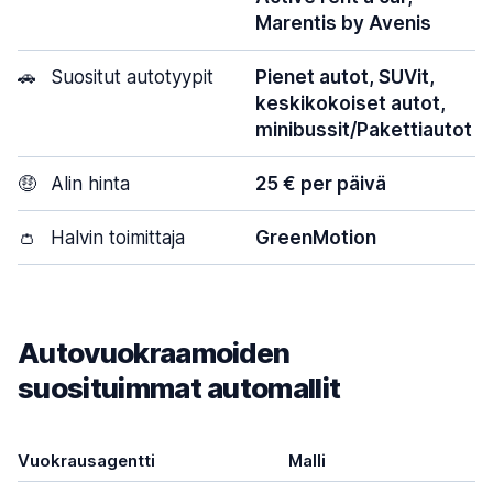
Marentis by Avenis
🚗
Suositut autotyypit
Pienet autot, SUVit,
keskikokoiset autot,
minibussit/Pakettiautot
🤑
Alin hinta
25 € per päivä
👛
Halvin toimittaja
GreenMotion
Autovuokraamoiden
suosituimmat automallit
Vuokrausagentti
Malli