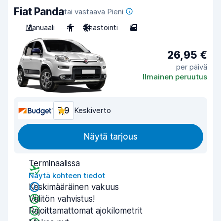
Fiat Panda
tai vastaava Pieni
Manuaali
4
Ilmastointi
5
26,95 €
per päivä
Ilmainen peruutus
7,9
Keskiverto
Näytä tarjous
Terminaalissa
Näytä kohteen tiedot
Keskimääräinen vakuus
Välitön vahvistus!
Rajoittamattomat ajokilometrit