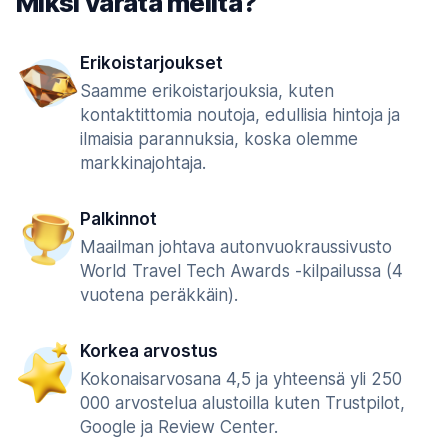
Miksi varata meiltä?
Erikoistarjoukset
Saamme erikoistarjouksia, kuten
kontaktittomia noutoja, edullisia hintoja ja
ilmaisia parannuksia, koska olemme
markkinajohtaja.
Palkinnot
Maailman johtava autonvuokraussivusto
World Travel Tech Awards -kilpailussa (4
vuotena peräkkäin).
Korkea arvostus
Kokonaisarvosana 4,5 ja yhteensä yli 250
000 arvostelua alustoilla kuten Trustpilot,
Google ja Review Center.