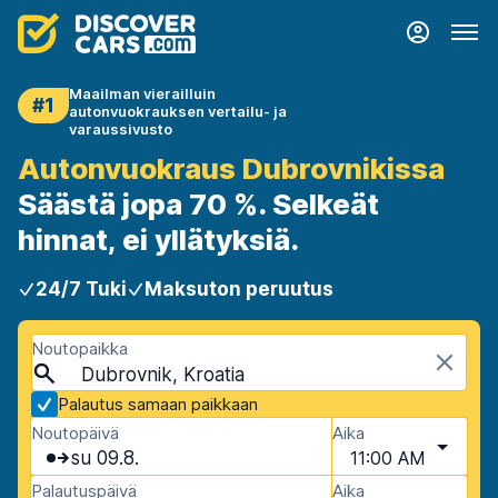
Maailman vierailluin
#1
autonvuokrauksen vertailu- ja
varaussivusto
Autonvuokraus Dubrovnikissa
Säästä jopa 70 %. Selkeät
hinnat, ei yllätyksiä.
24/7 Tuki
Maksuton peruutus
Noutopaikka
Dubrovnik, Kroatia
Palautus samaan paikkaan
Noutopäivä
Aika
su 09.8.
11:00 AM
Palautuspäivä
Aika