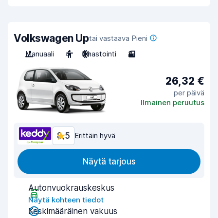
Volkswagen Up
tai vastaava Pieni
Manuaali
4
Ilmastointi
3
26,32 €
per päivä
Ilmainen peruutus
8,5
Erittäin hyvä
Näytä tarjous
Autonvuokrauskeskus
Näytä kohteen tiedot
Keskimääräinen vakuus