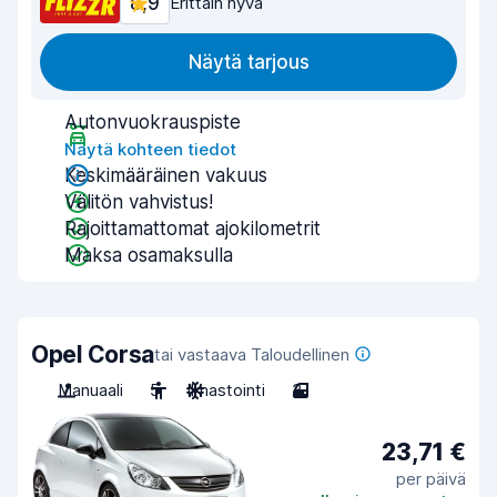
8,9
Erittäin hyvä
Näytä tarjous
Autonvuokrauspiste
Näytä kohteen tiedot
Keskimääräinen vakuus
Välitön vahvistus!
Rajoittamattomat ajokilometrit
Maksa osamaksulla
Opel Corsa
tai vastaava Taloudellinen
Manuaali
5
Ilmastointi
3
23,71 €
per päivä