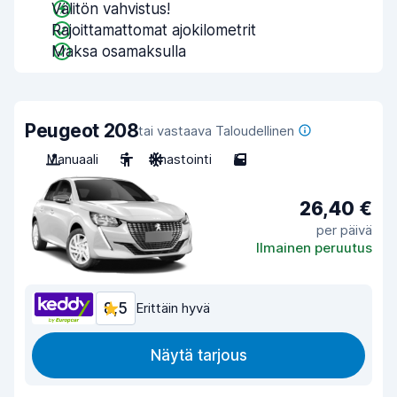
Välitön vahvistus!
Rajoittamattomat ajokilometrit
Maksa osamaksulla
Peugeot 208
tai vastaava Taloudellinen
Manuaali
5
Ilmastointi
5
26,40 €
per päivä
Ilmainen peruutus
8,5
Erittäin hyvä
Näytä tarjous