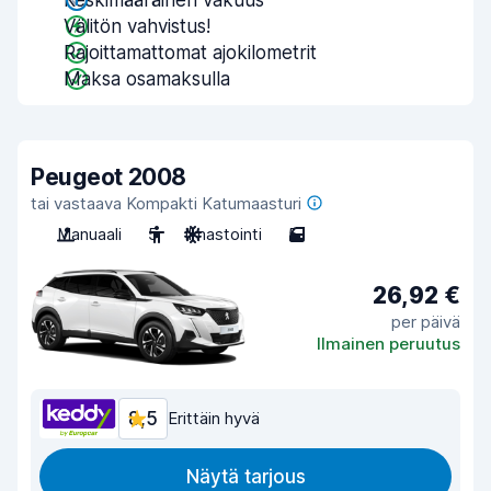
Keskimääräinen vakuus
Välitön vahvistus!
Rajoittamattomat ajokilometrit
Maksa osamaksulla
Peugeot 2008
tai vastaava Kompakti Katumaasturi
Manuaali
5
Ilmastointi
5
26,92 €
per päivä
Ilmainen peruutus
8,5
Erittäin hyvä
Näytä tarjous