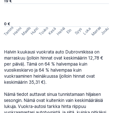
19 €
0 €
Marras
Tammi
Maalis
Touko
Helmi
Heinä
Huhti
Joulu
Kesä
Loka
Syys
Elo
Halvin kuukausi vuokrata auto Dubrovnikissa on
marraskuu (jolloin hinnat ovat keskimäärin 12,78 €
per päivä). Tämä on 64 % halvempaa kuin
vuosikeskiarvo ja 64 % halvempaa kuin
vuokraaminen heinäkuussa (jolloin hinnat ovat
keskimäärin 35,31 €).
Nämä tiedot auttavat sinua tunnistamaan hiljaisen
sesongin. Nämä ovat kuitenkin vain keskimääräisiä
lukuja. Vuokra-autosi tarkka hinta riippuu
vuokraamastasi autotyypistä, ja siitä, kuinka pitkäksi