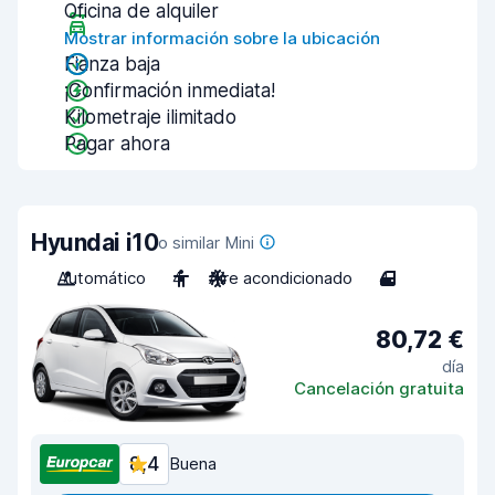
Oficina de alquiler
Mostrar información sobre la ubicación
Fianza baja
¡Confirmación inmediata!
Kilometraje ilimitado
Pagar ahora
Hyundai i10
o similar Mini
Automático
4
Aire acondicionado
4
80,72 €
día
Cancelación gratuita
8,4
Buena