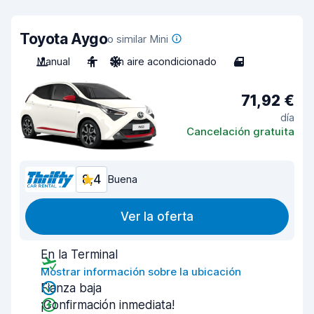
Toyota Aygo
o similar Mini
Manual
4
Sin aire acondicionado
4
71,92 €
día
Cancelación gratuita
8,4
Buena
Ver la oferta
En la Terminal
Mostrar información sobre la ubicación
Fianza baja
¡Confirmación inmediata!