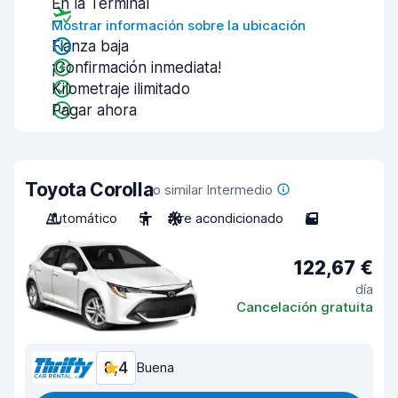
En la Terminal
Mostrar información sobre la ubicación
Fianza baja
¡Confirmación inmediata!
Kilometraje ilimitado
Pagar ahora
Toyota Corolla
o similar Intermedio
Automático
5
Aire acondicionado
5
122,67 €
día
Cancelación gratuita
8,4
Buena