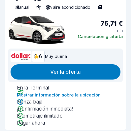
Manual
4
Sin aire acondicionado
4
75,71 €
día
Cancelación gratuita
8,6
Muy buena
Ver la oferta
En la Terminal
Mostrar información sobre la ubicación
Fianza baja
¡Confirmación inmediata!
Kilometraje ilimitado
Pagar ahora