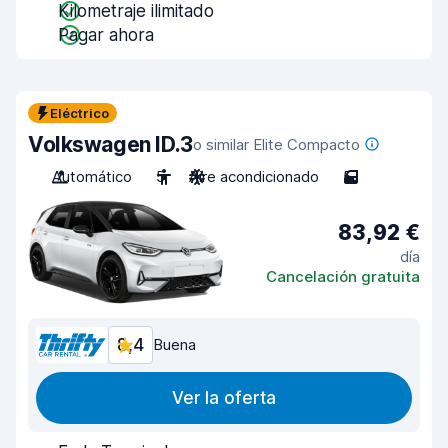
Kilometraje ilimitado
Pagar ahora
Eléctrico
Volkswagen ID.3
o similar Elite Compacto
Automático
5
Aire acondicionado
5
83,92 €
día
Cancelación gratuita
8,4
Buena
Ver la oferta