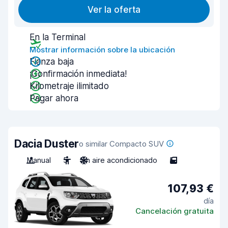
Ver la oferta
En la Terminal
Mostrar información sobre la ubicación
Fianza baja
¡Confirmación inmediata!
Kilometraje ilimitado
Pagar ahora
Dacia Duster
o similar Compacto SUV
Manual
5
Sin aire acondicionado
5
107,93 €
día
Cancelación gratuita