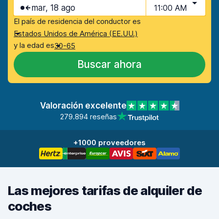
mar, 18 ago
11:00 AM
El país de residencia del conductor es
Estados Unidos de América (EE.UU.)
y la edad es
30-65
Buscar ahora
Valoración excelente
279.894 reseñas
+1000 proveedores
Las mejores tarifas de alquiler de
coches