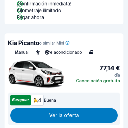
¡Confirmación inmediata!
Kilometraje ilimitado
Pagar ahora
Kia Picanto
o similar Mini
Manual
4
Aire acondicionado
4
77,14 €
día
Cancelación gratuita
8,4
Buena
Ver la oferta