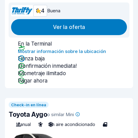
8,4
Buena
Ver la oferta
En la Terminal
Mostrar información sobre la ubicación
Fianza baja
¡Confirmación inmediata!
Kilometraje ilimitado
Pagar ahora
Check-in en línea
Toyota Aygo
o similar Mini
Manual
5
Sin aire acondicionado
4