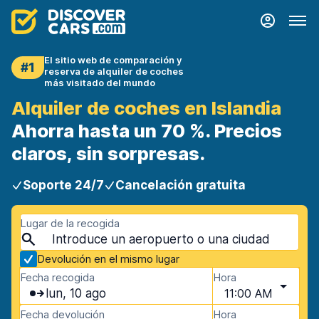
El sitio web de comparación y
#1
reserva de alquiler de coches
más visitado del mundo
Alquiler de coches en Islandia
Ahorra hasta un 70 %. Precios
claros, sin sorpresas.
Soporte 24/7
Cancelación gratuita
Lugar de la recogida
Devolución en el mismo lugar
Fecha recogida
Hora
lun, 10 ago
11:00 AM
Fecha devolución
Hora