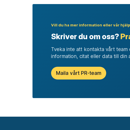
Vill du ha mer information eller vår hjäl
Skriver du om oss?
Pr
Tveka inte att kontakta vårt tea
information, citat eller data till din 
Maila vårt PR-team