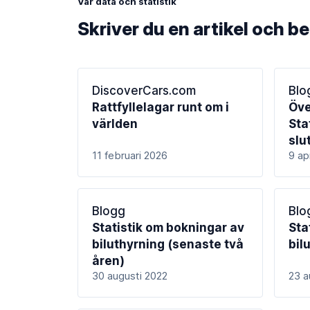
Vår data och statistik
Skriver du en artikel och b
DiscoverCars.com
Blo
Rattfyllelagar runt om i
Öve
världen
Sta
slu
11 februari 2026
9 ap
Blogg
Blo
Statistik om bokningar av
Sta
biluthyrning (senaste två
bil
åren)
30 augusti 2022
23 a