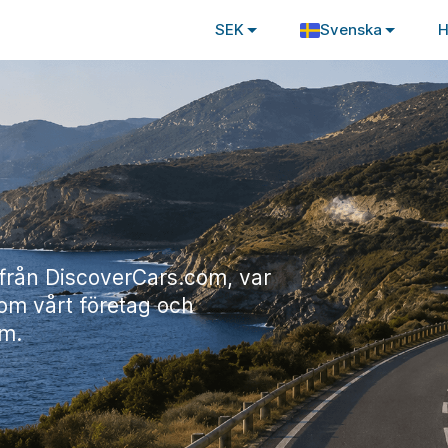
SEK
Svenska
H
från DiscoverCars.com, var
om vårt företag och
am.