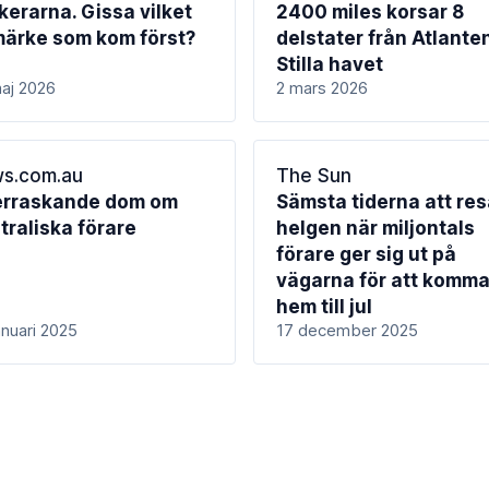
kerarna. Gissa vilket
2400 miles korsar 8
märke som kom först?
delstater från Atlanten 
Stilla havet
aj 2026
2 mars 2026
s.com.au
The Sun
rraskande dom om
Sämsta tiderna att res
traliska förare
helgen när miljontals
förare ger sig ut på
vägarna för att komm
hem till jul
anuari 2025
17 december 2025