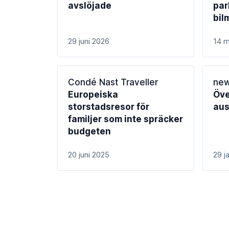
avslöjade
par
bil
29 juni 2026
14 m
Condé Nast Traveller
new
Europeiska
Öve
storstadsresor för
aus
familjer som inte spräcker
budgeten
20 juni 2025
29 j