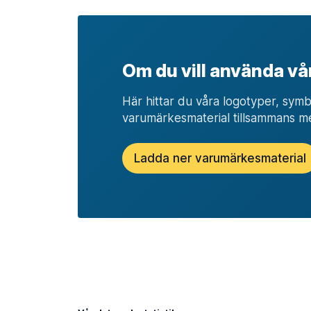
Om du vill använda vå
Här hittar du våra logotyper, sym
varumärkesmaterial tillsammans m
Ladda ner varumärkesmaterial