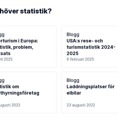
ehöver statistik?
gg
Blogg
rturism i Europa:
USA:s rese- och
tistik, problem,
turismstatistik 2024-
tsats
2025
ril 2025
6 februari 2025
gg
Blogg
tistik om
Laddningsplatser för
uthyrningsföretag
elbilar
ugusti 2022
23 augusti 2022