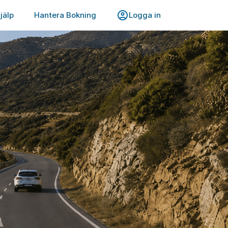
jälp
Hantera Bokning
Logga in