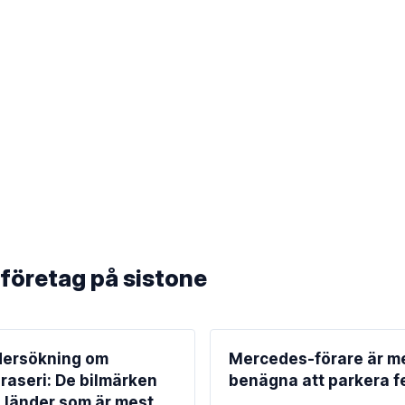
företag på sistone
ersökning om
Mercedes-förare är m
raseri: De bilmärken
benägna att parkera f
 länder som är mest