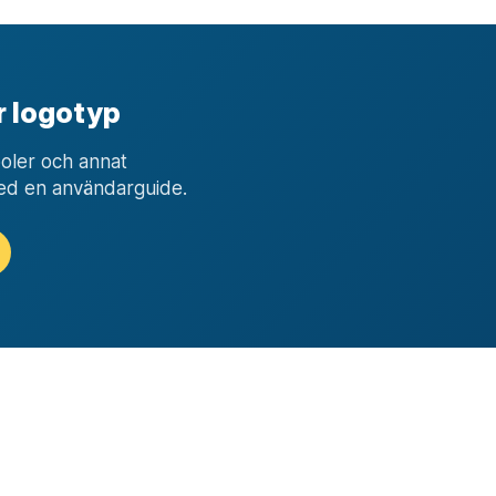
r logotyp
boler och annat
ed en användarguide.