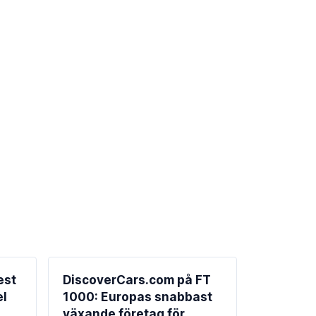
est
DiscoverCars.com på FT
el
1000: Europas snabbast
växande företag för