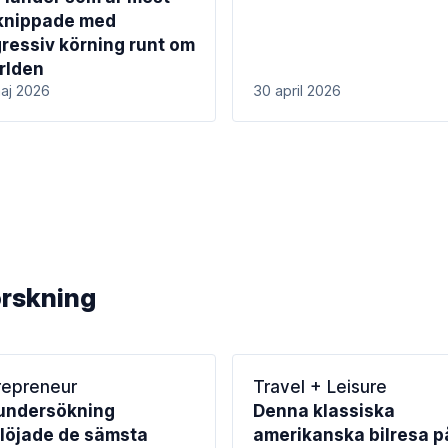
knippade med
ressiv körning runt om
ärlden
aj 2026
30 april 2026
orskning
repreneur
Travel + Leisure
undersökning
Denna klassiska
löjade de sämsta
amerikanska bilresa p