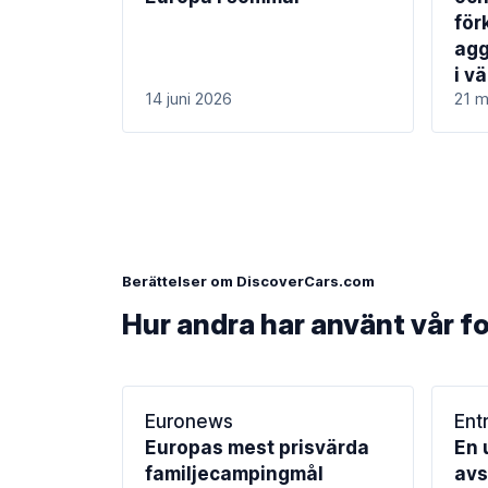
för
agg
i v
14 juni 2026
21 m
Berättelser om DiscoverCars.com
Hur andra har använt vår f
Euronews
Ent
Europas mest prisvärda
En 
familjecampingmål
avs