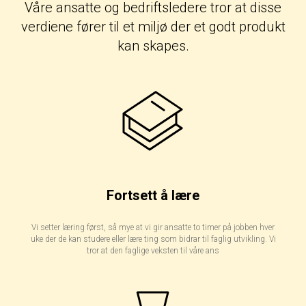
Våre ansatte og bedriftsledere tror at disse
verdiene fører til et miljø der et godt produkt
kan skapes.
Fortsett å lære
Vi setter læring først, så mye at vi gir ansatte to timer på jobben hver
uke der de kan studere eller lære ting som bidrar til faglig utvikling. Vi
tror at den faglige veksten til våre ans