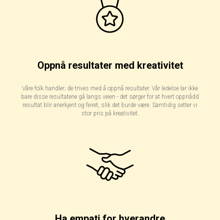
Oppnå resultater med kreativitet
Våre folk handler; de trives med å oppnå resultater. Vår ledelse lar ikke
bare disse resultatene gå langs veien - det sørger for at hvert oppnådd
resultat blir anerkjent og feiret, slik det burde være. Samtidig setter vi
stor pris på kreativitet.
Ha empati for hverandre