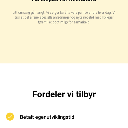
Litt omsorg går langt. Vi sørger for å ta vare på hverandre hver dag. Vi
tror at det å feire spesielle anledninger og nyte nedetid med kolleger
fører til et godt miljø for samarbeid.
Fordeler vi tilbyr
Betalt egenutviklingstid